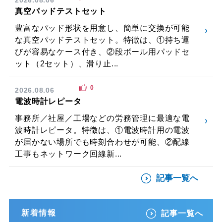
真空パッドテストセット
豊富なパッド形状を用意し、簡単に交換が可能
な真空パッドテストセット。特徴は、①持ち運
びが容易なケース付き、②段ボール用パッドセ
ット（2セット）、滑り止...
0
2026.08.06
電波時計レピータ
事務所／社屋／工場などの労務管理に最適な電
波時計レピータ。特徴は、①電波時計用の電波
が届かない場所でも時刻合わせが可能、②配線
工事もネットワーク回線新...
記事一覧へ
新着情報
記事一覧へ