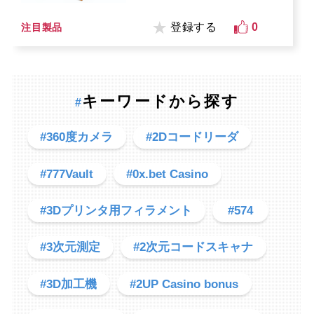
登録する
0
注目製品
キーワードから探す
#
#360度カメラ
#2Dコードリーダ
#777Vault
#0x.bet Casino
#3Dプリンタ用フィラメント
#574
#3次元測定
#2次元コードスキャナ
#3D加工機
#2UP Casino bonus