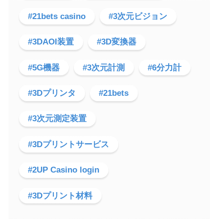
#21bets casino
#3次元ビジョン
#3DAOI装置
#3D変換器
#5G機器
#3次元計測
#6分力計
#3Dプリンタ
#21bets
#3次元測定装置
#3Dプリントサービス
#2UP Casino login
#3Dプリント材料