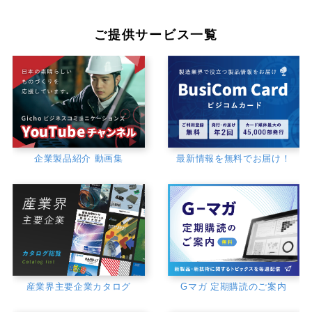
ご提供サービス一覧
企業製品紹介 動画集
最新情報を無料でお届け！
産業界主要企業カタログ
Gマガ 定期購読のご案内