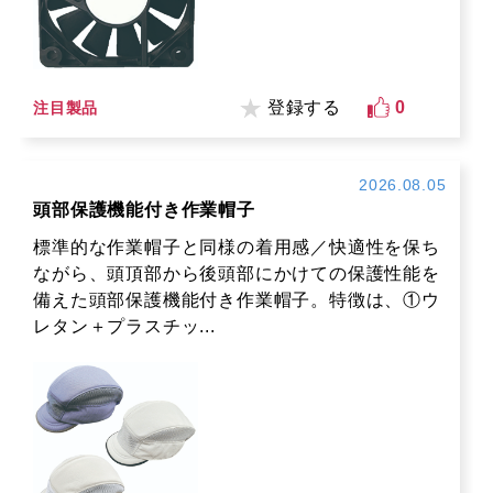
登録する
0
注目製品
2026.08.05
頭部保護機能付き作業帽子
標準的な作業帽子と同様の着用感／快適性を保ち
ながら、頭頂部から後頭部にかけての保護性能を
備えた頭部保護機能付き作業帽子。特徴は、①ウ
レタン＋プラスチッ...