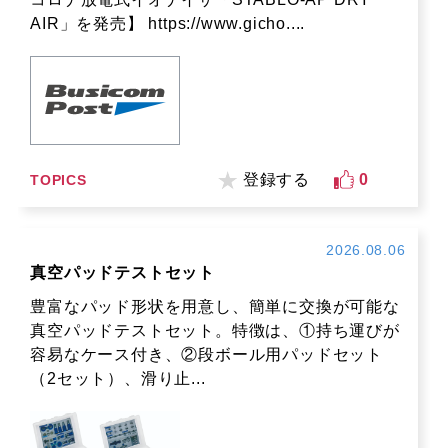
AIR」を発売】 https://www.gicho....
登録する
0
TOPICS
2026.08.06
真空パッドテストセット
豊富なパッド形状を用意し、簡単に交換が可能な
真空パッドテストセット。特徴は、①持ち運びが
容易なケース付き、②段ボール用パッドセット
（2セット）、滑り止...