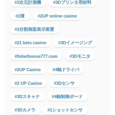
#3次元計測機
#3Dプリンタ用材料
#2液
#2UP online casino
#2分割画面表示装置
#21 bets casino
#3Dイメージング
#0xbetbonus777.com
#3Dモニタ
#2UP Casino
#4軸ドライバ
#2 UP Casino
#3Dセンサ
#3Dスキャナ
#4軸制御ボード
#3Dカメラ
#1ショットセンサ