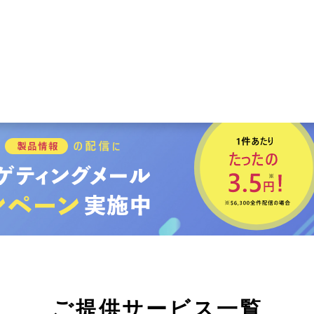
ご提供サービス一覧