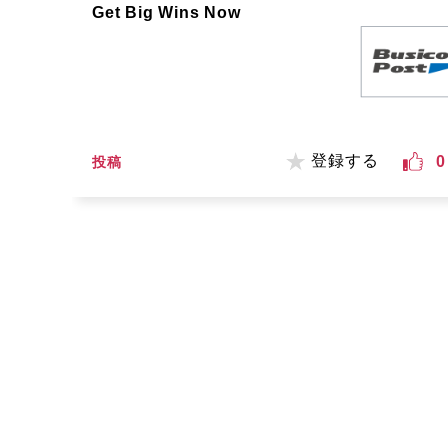
Get Big Wins Now
登録する
0
投稿