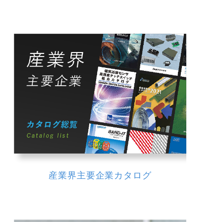
産業界主要企業カタログ