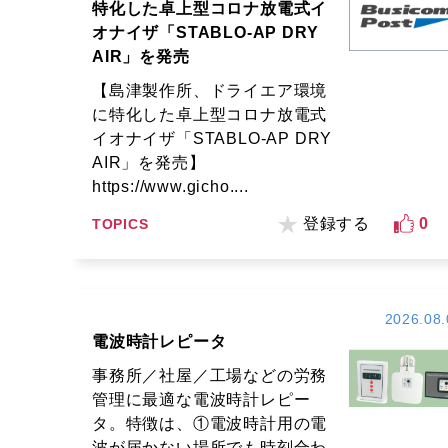
特化した卓上型コロナ放電式イ
オナイザ「STABLO-AP DRY
AIR」を発売
【島津製作所、ドライエア環境
に特化した卓上型コロナ放電式
イオナイザ「STABLO-AP DRY
AIR」を発売】
https://www.gicho....
登録する
0
TOPICS
2026.08.
電波時計レピータ
事務所／社屋／工場などの労務
管理に最適な電波時計レピー
タ。特徴は、①電波時計用の電
波が届かない場所でも時刻合わ