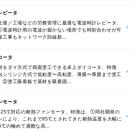
レピータ
社屋／工場などの労務管理に最適な電波時計レピータ。
①電波時計用の電波が届かない場所でも時刻合わせが可
工事もネットワーク回線新...
コータ
材をダイ方式で両面塗工できる卓上ダイコータ。特徴
自シリンジ方式で低粘度〜高粘度、薄膜〜厚膜まで塗工
、②塗工吸着板で基材を吸着固...
ンモータ
125℃対応の耐熱ファンモータ。特徴は、①同社開発の
ンにより、これまで85℃とされてきた耐熱温度を大幅に
5℃の極めて過酷な高...