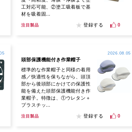
工対応可能、②塗工吸着板で基
材を吸着固...
登録する
0
注目製品
05
2026.08.05
頭部保護機能付き作業帽子
標準的な作業帽子と同様の着用
感／快適性を保ちながら、頭頂
部から後頭部にかけての保護性
能を備えた頭部保護機能付き作
業帽子。特徴は、①ウレタン＋
プラスチッ...
登録する
0
注目製品