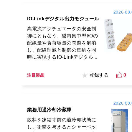
2026.08.
IO-Linkデジタル出力モジュール
高電流アクチュエータの安全制
御にともなう、盤内集中型I/Oの
配線量や負荷容量の問題を解消
し、配線削減と制御の集約を同
時に実現するIO-Linkデジタル...
登録する
0
注目製品
2026.08.
業務用過冷却冷蔵庫
飲料を凍結寸前の過冷却状態に
し、衝撃を与えるとシャーベッ