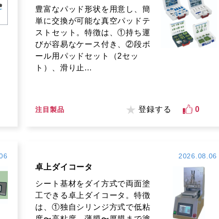
豊富なパッド形状を用意し、簡
単に交換が可能な真空パッドテ
ストセット。特徴は、①持ち運
びが容易なケース付き、②段ボ
ール用パッドセット（2セッ
ト）、滑り止...
登録する
0
注目製品
06
2026.08.06
卓上ダイコータ
シート基材をダイ方式で両面塗
工できる卓上ダイコータ。特徴
は、①独自シリンジ方式で低粘
度〜高粘度、薄膜〜厚膜まで塗