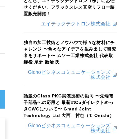
となら、エイテックテクトロン（株）にお任
せください。フラックスレス真空リフロー装
置販売開始！
エイテックテクトロン株式会社
独自の加工技術とノウハウで様々な材料にチ
ャレンジ 〜色々なアイデアを生み出して研究
者をサポート〜 ムソー工業株式会社 代表取
締役 尾針 徹治 氏
Gichoビジネスコミュニケーションズ
株式会社
話題のGlass PKG実装技術の動向 〜先端電
子部品への応用と 最新のCuダイレクトめっ
きGWCについて〜 Grand Joint
Technology Ltd 大西 哲也（T. Onishi）
Gichoビジネスコミュニケーションズ
株式会社