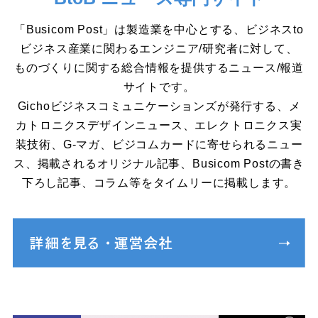
「Busicom Post」は製造業を中心とする、ビジネスto
ビジネス産業に関わるエンジニア/研究者に対して、
ものづくりに関する総合情報を提供するニュース/報道
サイトです。
Gichoビジネスコミュニケーションズが発行する、メ
カトロニクスデザインニュース、エレクトロニクス実
装技術、G-マガ、ビジコムカードに寄せられるニュー
ス、掲載されるオリジナル記事、Busicom Postの書き
下ろし記事、コラム等をタイムリーに掲載します。