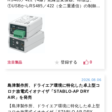
①USBからRS485／422（全二重通信）の制御...
登録する
0
注目製品
2026.08.06
島津製作所、ドライエア環境に特化した卓上型コ
ロナ放電式イオナイザ「STABLO-AP DRY
AIR」を発売
【島津製作所、ドライエア環境に特化した卓上型
コロナ放電式イオナイザ「STABLO-AP DRY