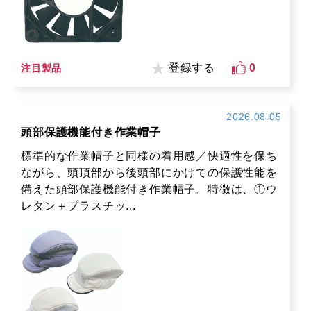
登録する
0
注目製品
2026.08.05
頭部保護機能付き作業帽子
標準的な作業帽子と同様の着用感／快適性を保ち
ながら、頭頂部から後頭部にかけての保護性能を
備えた頭部保護機能付き作業帽子。特徴は、①ウ
レタン＋プラスチッ...