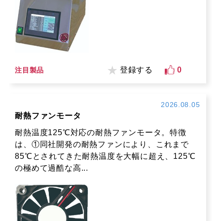
登録する
0
注目製品
2026.08.05
耐熱ファンモータ
耐熱温度125℃対応の耐熱ファンモータ。特徴
は、①同社開発の耐熱ファンにより、これまで
85℃とされてきた耐熱温度を大幅に超え、125℃
の極めて過酷な高...