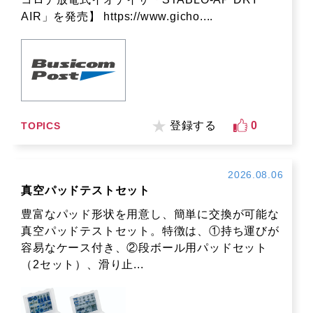
AIR」を発売】 https://www.gicho....
登録する
0
TOPICS
2026.08.06
真空パッドテストセット
豊富なパッド形状を用意し、簡単に交換が可能な
真空パッドテストセット。特徴は、①持ち運びが
容易なケース付き、②段ボール用パッドセット
（2セット）、滑り止...