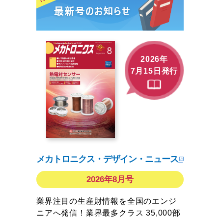
2026年
7月15日発行
メカトロニクス・デザイン・ニュース
2026年8月号
業界注目の生産財情報を全国のエンジ
ニアへ発信！業界最多クラス 35,000部