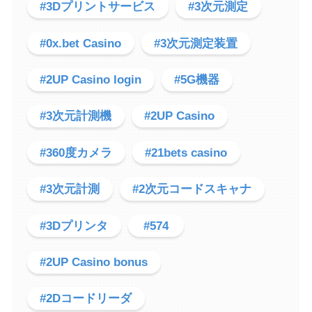
#3Dプリントサービス
#3次元測定
#0x.bet Casino
#3次元測定装置
#2UP Casino login
#5G機器
#3次元計測機
#2UP Casino
#360度カメラ
#21bets casino
#3次元計測
#2次元コードスキャナ
#3Dプリンタ
#574
#2UP Casino bonus
#2Dコードリーダ