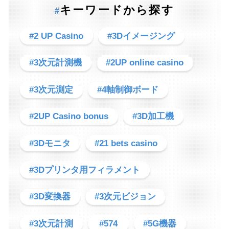
キーワードから探す
#
#2 UP Casino
#3Dイメージング
#3次元計測機
#2UP online casino
#3次元測定
#4軸制御ボード
#2UP Casino bonus
#3D加工機
#3Dモニタ
#21 bets casino
#3Dプリンタ用フィラメント
#3D変換器
#3次元ビジョン
#3次元計測
#574
#5G機器