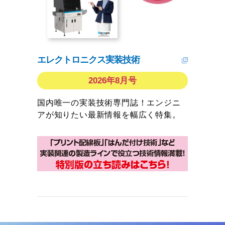
エレクトロニクス実装技術
2026年8月号
国内唯一の実装技術専門誌！エンジニ
アが知りたい最新情報を幅広く特集。