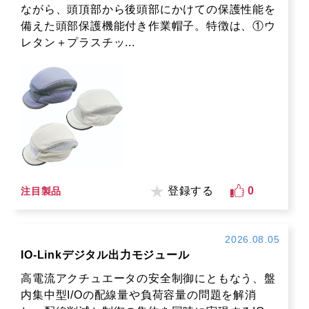
ながら、頭頂部から後頭部にかけての保護性能を
備えた頭部保護機能付き作業帽子。特徴は、①ウ
レタン＋プラスチッ...
登録する
0
注目製品
2026.08.05
IO-Linkデジタル出力モジュール
高電流アクチュエータの安全制御にともなう、盤
内集中型I/Oの配線量や負荷容量の問題を解消