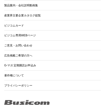
製品案内・会社説明動画集
産業界主要企業カタログ総覧
ビジコムカード
ビジコム専用WEBページ
ご意見・お問い合わせ
広告掲載ご希望の方へ
G-マガ 定期購読お申込み
著作権について
プライバシーポリシー