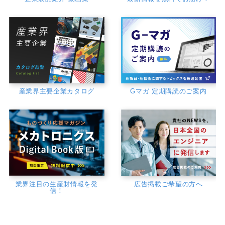
産業界主要企業カタログ
Gマガ 定期購読のご案内
業界注目の生産財情報を発
広告掲載ご希望の方へ
信！