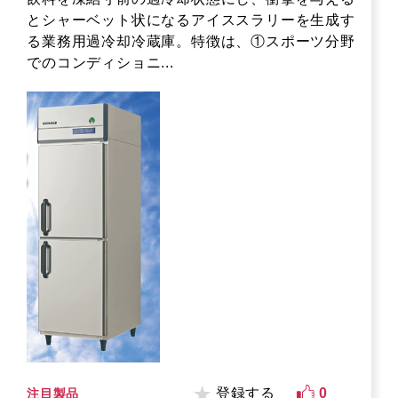
とシャーベット状になるアイススラリーを生成す
る業務用過冷却冷蔵庫。特徴は、①スポーツ分野
でのコンディショニ...
登録する
0
注目製品