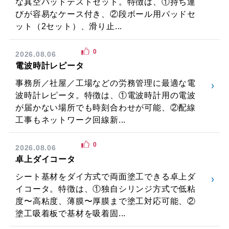
な真空パッドテストセット。特徴は、①持ち運
びが容易なケース付き、②段ボール用パッドセ
ット（2セット）、滑り止...
0
2026.08.06
電波時計レピータ
事務所／社屋／工場などの労務管理に最適な電
波時計レピータ。特徴は、①電波時計用の電波
が届かない場所でも時刻合わせが可能、②配線
工事もネットワーク回線新...
0
2026.08.06
卓上ダイコータ
シート基材をダイ方式で両面塗工できる卓上ダ
イコータ。特徴は、①独自シリンジ方式で低粘
度〜高粘度、薄膜〜厚膜まで塗工対応可能、②
塗工吸着板で基材を吸着固...