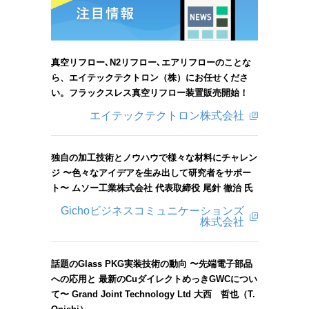
真空リフロー､N2リフロー､エアリフローのことな
ら、エイテックテクトロン（株）にお任せくださ
い。フラックスレス真空リフロー装置販売開始！
エイテックテクトロン株式会社
独自の加工技術とノウハウで様々な材料にチャレン
ジ 〜色々なアイデアを生み出して研究者をサポー
ト〜 ムソー工業株式会社 代表取締役 尾針 徹治 氏
Gichoビジネスコミュニケーションズ
株式会社
話題のGlass PKG実装技術の動向 〜先端電子部品
への応用と 最新のCuダイレクトめっきGWCについ
て〜 Grand Joint Technology Ltd 大西 哲也（T.