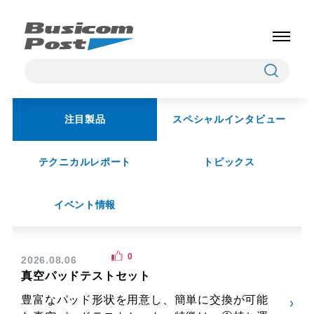
注目製品
スペシャルインタビュー
テクニカルレポート
トピックス
イベント情報
0
2026.08.06
真空パッドテストセット
豊富なパッド形状を用意し、簡単に交換が可能