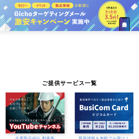
ご提供サービス一覧
企業製品紹介 動画集
最新情報を無料でお届け！