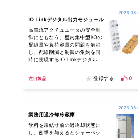
2026.08.
IO-Linkデジタル出力モジュール
高電流アクチュエータの安全制
御にともなう、盤内集中型I/Oの
配線量や負荷容量の問題を解消
し、配線削減と制御の集約を同
時に実現するIO-Linkデジタル...
登録する
0
注目製品
2026.08.
業務用過冷却冷蔵庫
飲料を凍結寸前の過冷却状態に
し、衝撃を与えるとシャーベッ