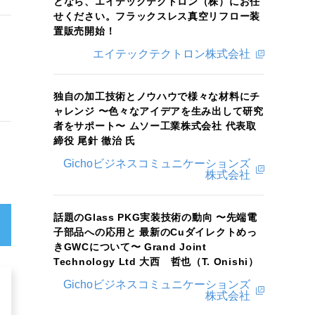
となら、エイテックテクトロン（株）にお任
せください。フラックスレス真空リフロー装
置販売開始！
エイテックテクトロン株式会社
独自の加工技術とノウハウで様々な材料にチ
ャレンジ 〜色々なアイデアを生み出して研究
者をサポート〜 ムソー工業株式会社 代表取
締役 尾針 徹治 氏
Gichoビジネスコミュニケーションズ
株式会社
話題のGlass PKG実装技術の動向 〜先端電
子部品への応用と 最新のCuダイレクトめっ
きGWCについて〜 Grand Joint
Technology Ltd 大西 哲也（T. Onishi）
Gichoビジネスコミュニケーションズ
株式会社