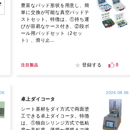
豊富なパッド形状を用意し、簡
単に交換が可能な真空パッドテ
ストセット。特徴は、①持ち運
びが容易なケース付き、②段ボ
ール用パッドセット（2セッ
ト）、滑り止...
登録する
0
注目製品
06
2026.08.06
卓上ダイコータ
シート基材をダイ方式で両面塗
工できる卓上ダイコータ。特徴
は、①独自シリンジ方式で低粘
度〜高粘度、薄膜〜厚膜まで塗