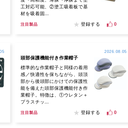
工対応可能、②塗工吸着板で基
材を吸着固...
登録する
0
注目製品
05
2026.08.05
頭部保護機能付き作業帽子
標準的な作業帽子と同様の着用
感／快適性を保ちながら、頭頂
部から後頭部にかけての保護性
能を備えた頭部保護機能付き作
業帽子。特徴は、①ウレタン＋
プラスチッ...
登録する
0
注目製品