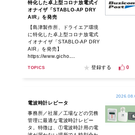
特化した卓上型コロナ放電式イ
オナイザ「STABLO-AP DRY
AIR」を発売
【島津製作所、ドライエア環境
に特化した卓上型コロナ放電式
イオナイザ「STABLO-AP DRY
AIR」を発売】
https://www.gicho....
登録する
0
TOPICS
2026.08.
電波時計レピータ
事務所／社屋／工場などの労務
管理に最適な電波時計レピー
タ。特徴は、①電波時計用の電
波が届かない場所でも時刻合わ