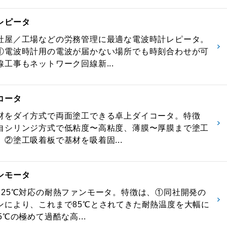
レピータ
社屋／工場などの労務管理に最適な電波時計レピータ。
①電波時計用の電波が届かない場所でも時刻合わせが可
工事もネットワーク回線新...
コータ
材をダイ方式で両面塗工できる卓上ダイコータ。特徴
自シリンジ方式で低粘度〜高粘度、薄膜〜厚膜まで塗工
、②塗工吸着板で基材を吸着固...
ンモータ
125℃対応の耐熱ファンモータ。特徴は、①同社開発の
ンにより、これまで85℃とされてきた耐熱温度を大幅に
5℃の極めて過酷な高...