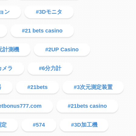
ジョン
#3Dモニタ
#21 bets casino
次元計測機
#2UP Casino
度カメラ
#6分力計
器
#21bets
#3次元測定装置
etbonus777.com
#21bets casino
測定
#574
#3D加工機