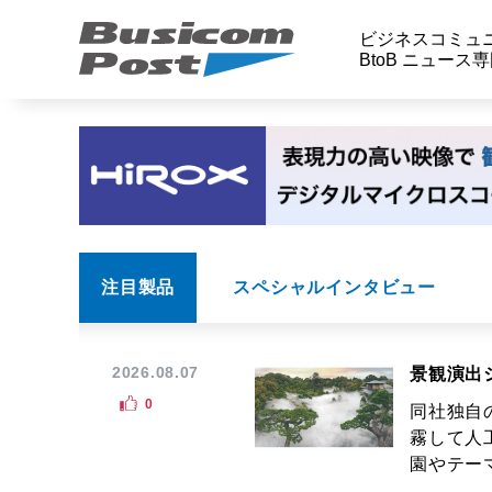
ビジネスコミュ
BtoB ニュース
注目製品
スペシャルインタビュー
2026.08.07
景観演出
0
同社独自
霧して人
園やテーマ