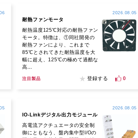
06
2026.08.05
耐熱ファンモータ
耐熱温度125℃対応の耐熱ファン
モータ。特徴は、①同社開発の
耐熱ファンにより、これまで
85℃とされてきた耐熱温度を大
幅に超え、125℃の極めて過酷な
高...
登録する
0
注目製品
05
2026.08.05
IO-Linkデジタル出力モジュール
高電流アクチュエータの安全制
御にともなう、盤内集中型I/Oの