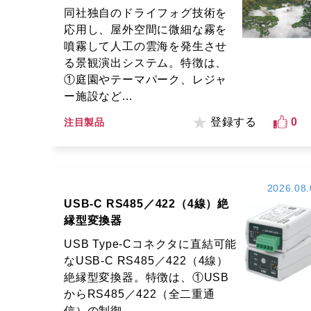
同社独自のドライフォグ技術を
応用し、屋外空間に微細な霧を
噴霧して人工の雲海を発生させ
る景観演出システム。特徴は、
①庭園やテーマパーク、レジャ
ー施設など...
登録する
0
注目製品
2026.08.
USB-C RS485／422（4線）絶
縁型変換器
USB Type-Cコネクタに直結可能
なUSB-C RS485／422（4線）
絶縁型変換器。特徴は、①USB
からRS485／422（全二重通
信）の制御...