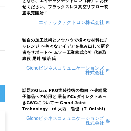
となら、エイテックテクトロン（株）にお任
せください。フラックスレス真空リフロー装
置販売開始！
エイテックテクトロン株式会社
独自の加工技術とノウハウで様々な材料にチ
ャレンジ 〜色々なアイデアを生み出して研究
者をサポート〜 ムソー工業株式会社 代表取
締役 尾針 徹治 氏
Gichoビジネスコミュニケーションズ
株式会社
話題のGlass PKG実装技術の動向 〜先端電
子部品への応用と 最新のCuダイレクトめっ
きGWCについて〜 Grand Joint
Technology Ltd 大西 哲也（T. Onishi）
Gichoビジネスコミュニケーションズ
株式会社