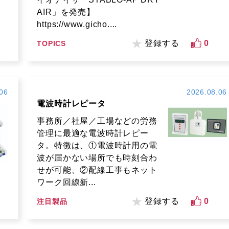
AIR」を発売】
https://www.gicho....
登録する
0
TOPICS
06
2026.08.06
電波時計レピータ
事務所／社屋／工場などの労務
管理に最適な電波時計レピー
タ。特徴は、①電波時計用の電
波が届かない場所でも時刻合わ
せが可能、②配線工事もネット
ワーク回線新...
登録する
0
注目製品