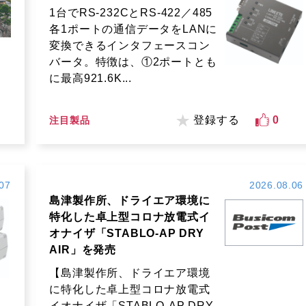
1台でRS-232CとRS-422／485
各1ポートの通信データをLANに
変換できるインタフェースコン
バータ。特徴は、①2ポートとも
に最高921.6K...
登録する
0
注目製品
07
2026.08.06
島津製作所、ドライエア環境に
特化した卓上型コロナ放電式イ
オナイザ「STABLO-AP DRY
AIR」を発売
【島津製作所、ドライエア環境
に特化した卓上型コロナ放電式
イオナイザ「STABLO-AP DRY