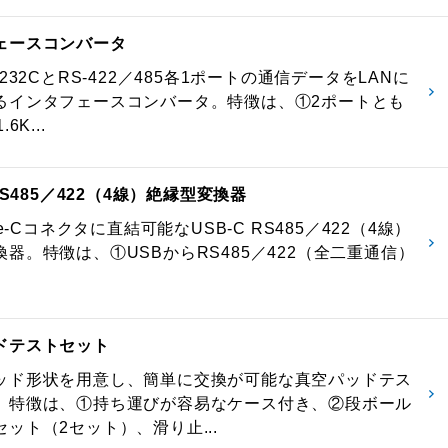
ェースコンバータ
-232CとRS-422／485各1ポートの通信データをLANに
るインタフェースコンバータ。特徴は、①2ポートとも
6K...
 RS485／422（4線）絶縁型変換器
pe-Cコネクタに直結可能なUSB-C RS485／422（4線）
器。特徴は、①USBからRS485／422（全二重通信）
ドテストセット
ッド形状を用意し、簡単に交換が可能な真空パッドテス
。特徴は、①持ち運びが容易なケース付き、②段ボール
ット（2セット）、滑り止...