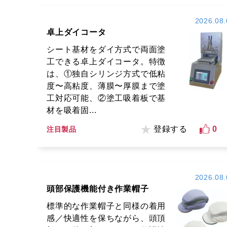
2026.08.
卓上ダイコータ
シート基材をダイ方式で両面塗
工できる卓上ダイコータ。特徴
は、①独自シリンジ方式で低粘
度〜高粘度、薄膜〜厚膜まで塗
工対応可能、②塗工吸着板で基
材を吸着固...
登録する
0
注目製品
2026.08.
頭部保護機能付き作業帽子
標準的な作業帽子と同様の着用
感／快適性を保ちながら、頭頂