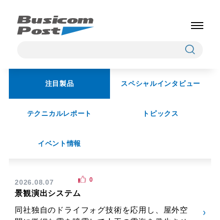
注目製品
スペシャルインタビュー
テクニカルレポート
トピックス
イベント情報
0
2026.08.07
景観演出システム
同社独自のドライフォグ技術を応用し、屋外空