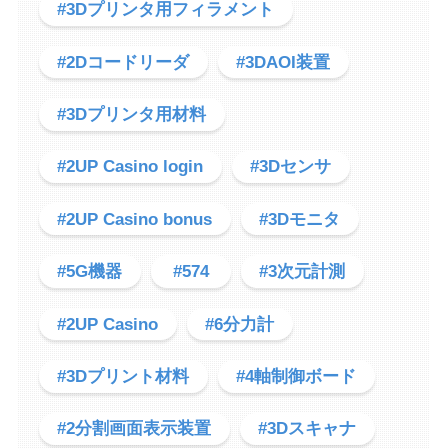
#3Dプリンタ用フィラメント
#2Dコードリーダ
#3DAOI装置
#3Dプリンタ用材料
#2UP Casino login
#3Dセンサ
#2UP Casino bonus
#3Dモニタ
#5G機器
#574
#3次元計測
#2UP Casino
#6分力計
#3Dプリント材料
#4軸制御ボード
#2分割画面表示装置
#3Dスキャナ