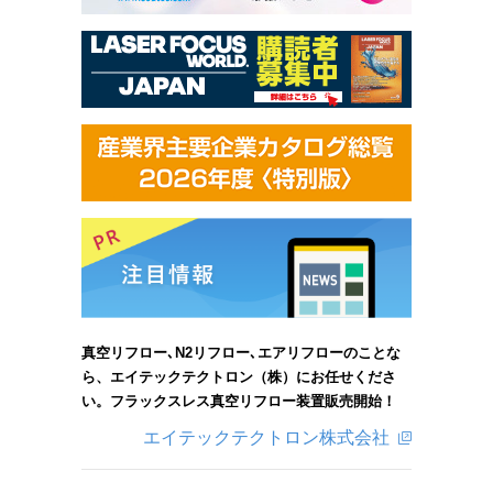
真空リフロー､N2リフロー､エアリフローのことな
ら、エイテックテクトロン（株）にお任せくださ
い。フラックスレス真空リフロー装置販売開始！
エイテックテクトロン株式会社