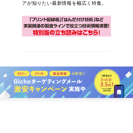
アが知りたい最新情報を幅広く特集。