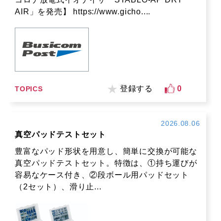
AIR」を発売】 https://www.gicho....
登録する
0
TOPICS
2026.08.06
真空パッドテストセット
豊富なパッド形状を用意し、簡単に交換が可能な
真空パッドテストセット。特徴は、①持ち運びが
容易なケース付き、②段ボール用パッドセット
（2セット）、滑り止...