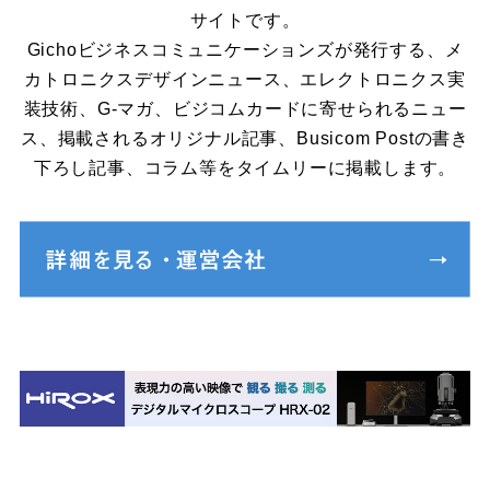
サイトです。
Gichoビジネスコミュニケーションズが発行する、メ
カトロニクスデザインニュース、エレクトロニクス実
装技術、G-マガ、ビジコムカードに寄せられるニュー
ス、掲載されるオリジナル記事、Busicom Postの書き
下ろし記事、コラム等をタイムリーに掲載します。