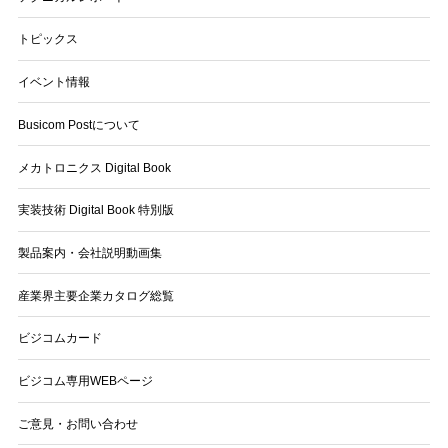
トピックス
イベント情報
Busicom Postについて
メカトロニクス Digital Book
実装技術 Digital Book 特別版
製品案内・会社説明動画集
産業界主要企業カタログ総覧
ビジコムカード
ビジコム専用WEBページ
ご意見・お問い合わせ