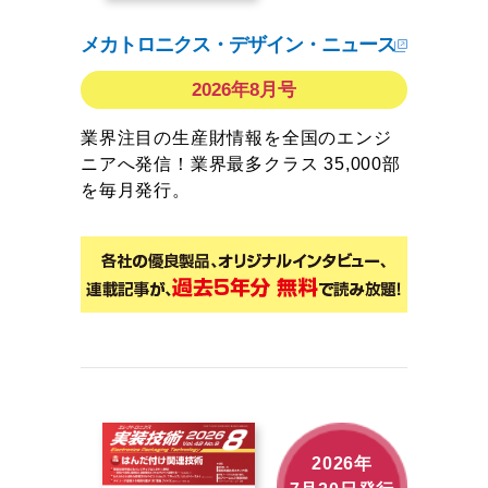
メカトロニクス・デザイン・ニュース
2026年8月号
業界注目の生産財情報を全国のエンジ
ニアへ発信！業界最多クラス 35,000部
を毎月発行。
2026年