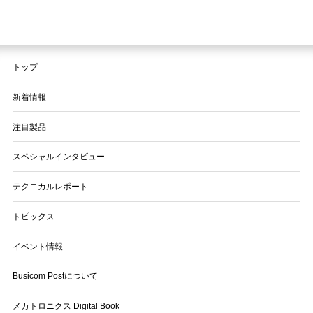
トップ
新着情報
注目製品
スペシャルインタビュー
テクニカルレポート
トピックス
イベント情報
Busicom Postについて
メカトロニクス Digital Book