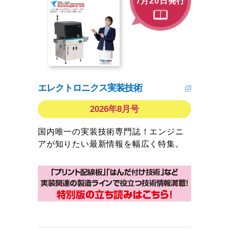
7月20日発行
エレクトロニクス実装技術
2026年8月号
国内唯一の実装技術専門誌！エンジニ
アが知りたい最新情報を幅広く特集。