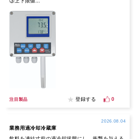
③上下限値...
登録する
0
注目製品
2026.08.04
業務用過冷却冷蔵庫
飲料を凍結寸前の過冷却状態にし、衝撃を与える