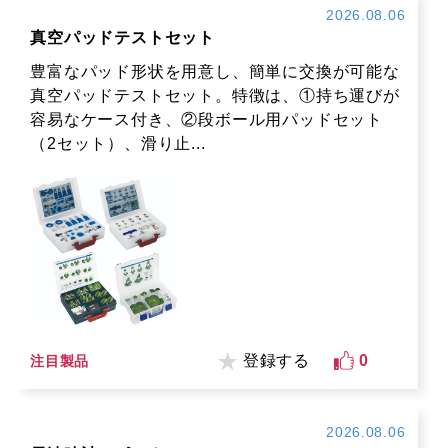
2026.08.06
真空パッドテストセット
豊富なパッド形状を用意し、簡単に交換が可能な
真空パッドテストセット。特徴は、①持ち運びが
容易なケース付き、②段ボール用パッドセット
（2セット）、滑り止...
登録する
0
注目製品
2026.08.06