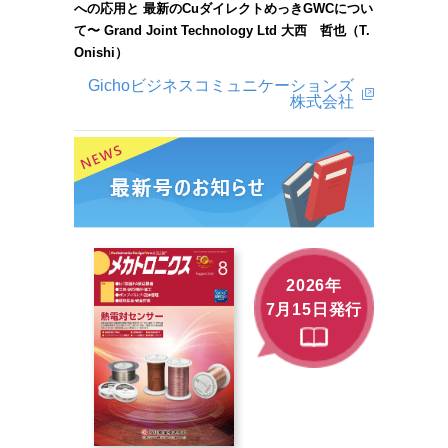
への応用と 最新のCuダイレクトめっきGWCについ
て〜 Grand Joint Technology Ltd 大西 哲也（T.
Onishi）
Gichoビジネスコミュニケーションズ
株式会社
2026年
7月15日発行