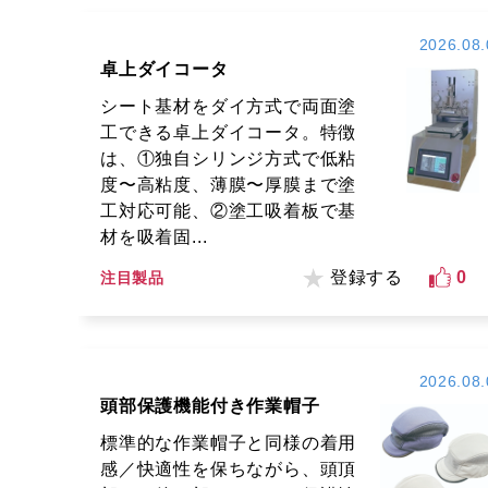
2026.08.
卓上ダイコータ
シート基材をダイ方式で両面塗
工できる卓上ダイコータ。特徴
は、①独自シリンジ方式で低粘
度〜高粘度、薄膜〜厚膜まで塗
工対応可能、②塗工吸着板で基
材を吸着固...
登録する
0
注目製品
2026.08.
頭部保護機能付き作業帽子
標準的な作業帽子と同様の着用
感／快適性を保ちながら、頭頂