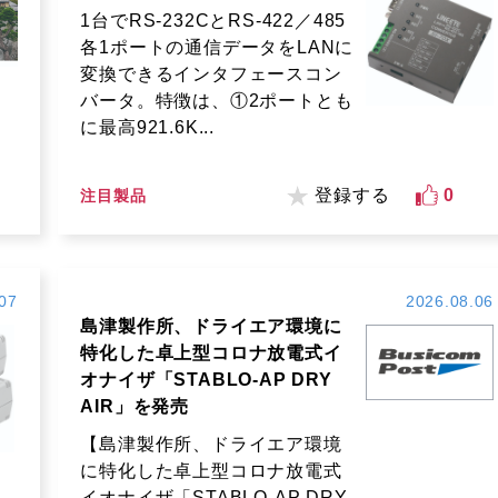
1台でRS-232CとRS-422／485
各1ポートの通信データをLANに
変換できるインタフェースコン
バータ。特徴は、①2ポートとも
に最高921.6K...
登録する
0
注目製品
07
2026.08.06
島津製作所、ドライエア環境に
特化した卓上型コロナ放電式イ
オナイザ「STABLO-AP DRY
AIR」を発売
【島津製作所、ドライエア環境
に特化した卓上型コロナ放電式
イオナイザ「STABLO-AP DRY