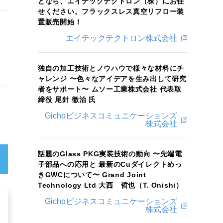
となら、エイテックテクトロン（株）にお任
せください。フラックスレス真空リフロー装
置販売開始！
エイテックテクトロン株式会社
独自の加工技術とノウハウで様々な材料にチ
ャレンジ 〜色々なアイデアを生み出して研究
者をサポート〜 ムソー工業株式会社 代表取
締役 尾針 徹治 氏
Gichoビジネスコミュニケーションズ
株式会社
話題のGlass PKG実装技術の動向 〜先端電
子部品への応用と 最新のCuダイレクトめっ
きGWCについて〜 Grand Joint
Technology Ltd 大西 哲也（T. Onishi）
Gichoビジネスコミュニケーションズ
株式会社