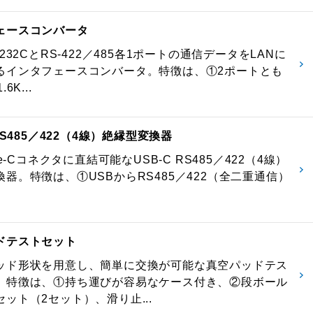
ェースコンバータ
-232CとRS-422／485各1ポートの通信データをLANに
るインタフェースコンバータ。特徴は、①2ポートとも
6K...
 RS485／422（4線）絶縁型変換器
pe-Cコネクタに直結可能なUSB-C RS485／422（4線）
器。特徴は、①USBからRS485／422（全二重通信）
ドテストセット
ッド形状を用意し、簡単に交換が可能な真空パッドテス
。特徴は、①持ち運びが容易なケース付き、②段ボール
ット（2セット）、滑り止...