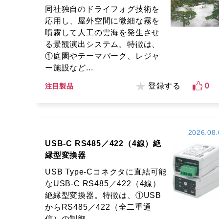
同社独自のドライフォグ技術を
応用し、屋外空間に微細な霧を
噴霧して人工の雲海を発生させ
る景観演出システム。特徴は、
①庭園やテーマパーク、レジャ
ー施設など...
登録する
0
注目製品
2026.08.
USB-C RS485／422（4線）絶
縁型変換器
USB Type-Cコネクタに直結可能
なUSB-C RS485／422（4線）
絶縁型変換器。特徴は、①USB
からRS485／422（全二重通
信）の制御...