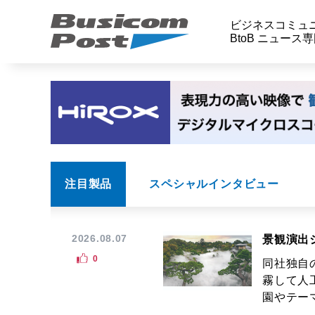
ビジネスコミュ
BtoB ニュース
注目製品
スペシャルインタビュー
2026.08.07
景観演出
0
同社独自
霧して人
園やテーマ