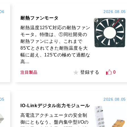
06
2026.08.05
耐熱ファンモータ
耐熱温度125℃対応の耐熱ファン
モータ。特徴は、①同社開発の
耐熱ファンにより、これまで
85℃とされてきた耐熱温度を大
幅に超え、125℃の極めて過酷な
高...
登録する
0
注目製品
05
2026.08.05
IO-Linkデジタル出力モジュール
高電流アクチュエータの安全制
御にともなう、盤内集中型I/Oの