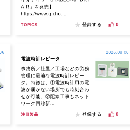
AIR」を発売】
https://www.gicho....
登録する
0
TOPICS
06
2026.08.06
電波時計レピータ
事務所／社屋／工場などの労務
管理に最適な電波時計レピー
タ。特徴は、①電波時計用の電
波が届かない場所でも時刻合わ
せが可能、②配線工事もネット
ワーク回線新...
登録する
0
注目製品