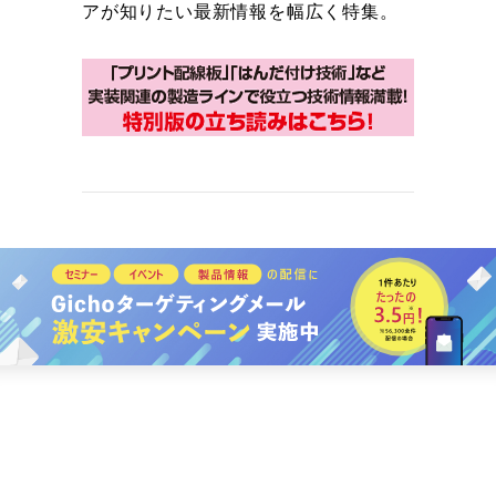
アが知りたい最新情報を幅広く特集。