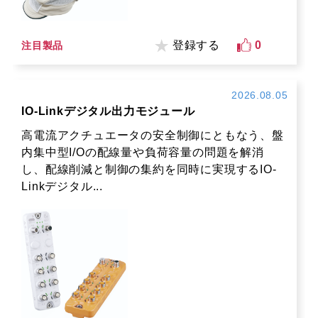
登録する
0
注目製品
2026.08.05
IO-Linkデジタル出力モジュール
高電流アクチュエータの安全制御にともなう、盤
内集中型I/Oの配線量や負荷容量の問題を解消
し、配線削減と制御の集約を同時に実現するIO-
Linkデジタル...