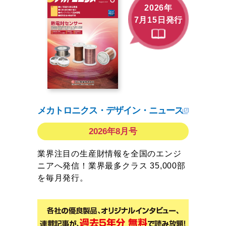
2026年
7月15日発行
メカトロニクス・デザイン・ニュース
2026年8月号
業界注目の生産財情報を全国のエンジ
ニアへ発信！業界最多クラス 35,000部
を毎月発行。