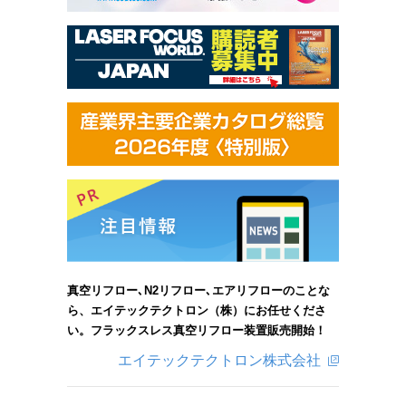
真空リフロー､N2リフロー､エアリフローのことな
ら、エイテックテクトロン（株）にお任せくださ
い。フラックスレス真空リフロー装置販売開始！
エイテックテクトロン株式会社