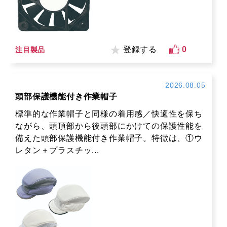
登録する
0
注目製品
2026.08.05
頭部保護機能付き作業帽子
標準的な作業帽子と同様の着用感／快適性を保ち
ながら、頭頂部から後頭部にかけての保護性能を
備えた頭部保護機能付き作業帽子。特徴は、①ウ
レタン＋プラスチッ...