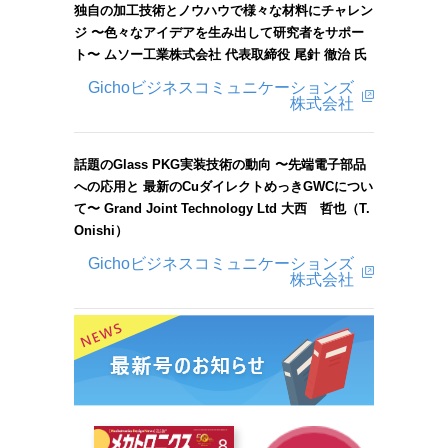
独自の加工技術とノウハウで様々な材料にチャレン
ジ 〜色々なアイデアを生み出して研究者をサポー
ト〜 ムソー工業株式会社 代表取締役 尾針 徹治 氏
Gichoビジネスコミュニケーションズ
株式会社
話題のGlass PKG実装技術の動向 〜先端電子部品
への応用と 最新のCuダイレクトめっきGWCについ
て〜 Grand Joint Technology Ltd 大西 哲也（T.
Onishi）
Gichoビジネスコミュニケーションズ
株式会社