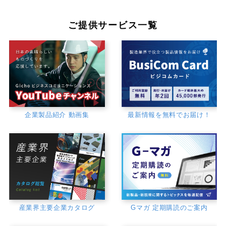
ご提供サービス一覧
企業製品紹介 動画集
最新情報を無料でお届け！
産業界主要企業カタログ
Gマガ 定期購読のご案内