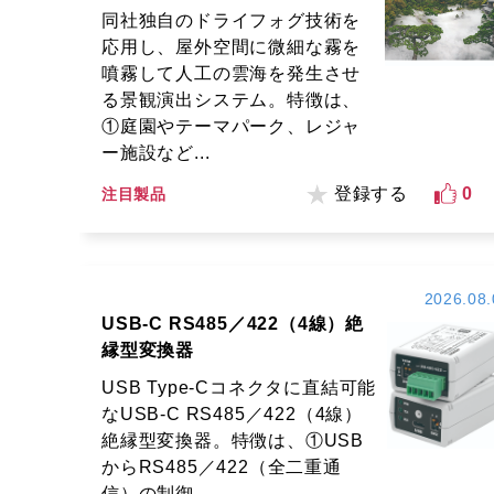
同社独自のドライフォグ技術を
応用し、屋外空間に微細な霧を
噴霧して人工の雲海を発生させ
る景観演出システム。特徴は、
①庭園やテーマパーク、レジャ
ー施設など...
登録する
0
注目製品
2026.08.
USB-C RS485／422（4線）絶
縁型変換器
USB Type-Cコネクタに直結可能
なUSB-C RS485／422（4線）
絶縁型変換器。特徴は、①USB
からRS485／422（全二重通
信）の制御...