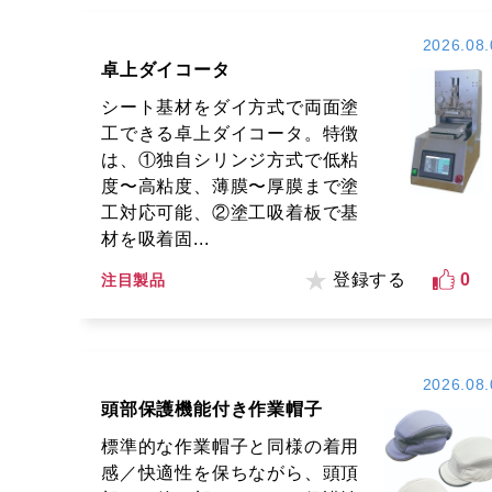
2026.08.
卓上ダイコータ
シート基材をダイ方式で両面塗
工できる卓上ダイコータ。特徴
は、①独自シリンジ方式で低粘
度〜高粘度、薄膜〜厚膜まで塗
工対応可能、②塗工吸着板で基
材を吸着固...
登録する
0
注目製品
2026.08.
頭部保護機能付き作業帽子
標準的な作業帽子と同様の着用
感／快適性を保ちながら、頭頂