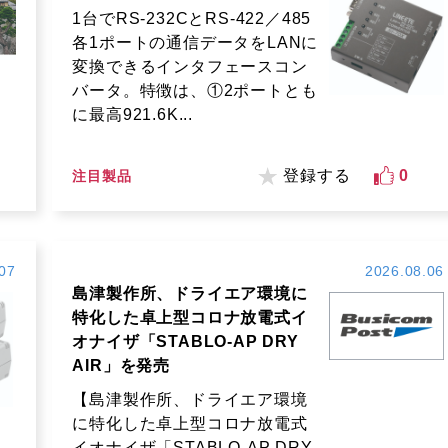
1台でRS-232CとRS-422／485
各1ポートの通信データをLANに
変換できるインタフェースコン
バータ。特徴は、①2ポートとも
に最高921.6K...
登録する
0
注目製品
07
2026.08.06
島津製作所、ドライエア環境に
特化した卓上型コロナ放電式イ
オナイザ「STABLO-AP DRY
AIR」を発売
【島津製作所、ドライエア環境
に特化した卓上型コロナ放電式
イオナイザ「STABLO-AP DRY