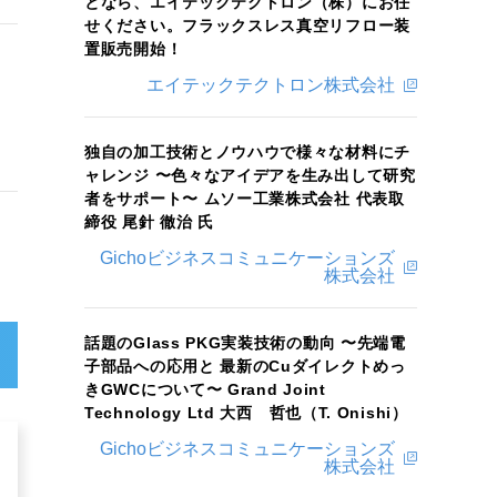
となら、エイテックテクトロン（株）にお任
せください。フラックスレス真空リフロー装
置販売開始！
エイテックテクトロン株式会社
独自の加工技術とノウハウで様々な材料にチ
ャレンジ 〜色々なアイデアを生み出して研究
者をサポート〜 ムソー工業株式会社 代表取
締役 尾針 徹治 氏
Gichoビジネスコミュニケーションズ
株式会社
話題のGlass PKG実装技術の動向 〜先端電
子部品への応用と 最新のCuダイレクトめっ
きGWCについて〜 Grand Joint
Technology Ltd 大西 哲也（T. Onishi）
Gichoビジネスコミュニケーションズ
株式会社