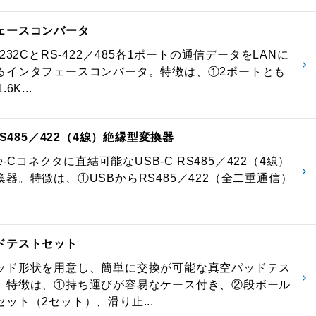
ェースコンバータ
-232CとRS-422／485各1ポートの通信データをLANに
るインタフェースコンバータ。特徴は、①2ポートとも
6K...
 RS485／422（4線）絶縁型変換器
pe-Cコネクタに直結可能なUSB-C RS485／422（4線）
器。特徴は、①USBからRS485／422（全二重通信）
ドテストセット
ッド形状を用意し、簡単に交換が可能な真空パッドテス
。特徴は、①持ち運びが容易なケース付き、②段ボール
ット（2セット）、滑り止...