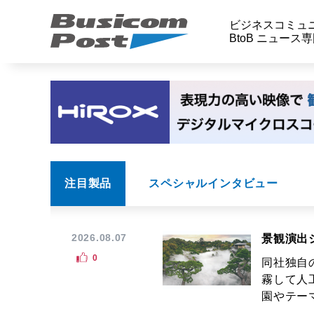
ビジネスコミュ
BtoB ニュース
注目製品
スペシャルインタビュー
2026.08.07
景観演出
0
同社独自
霧して人
園やテーマ