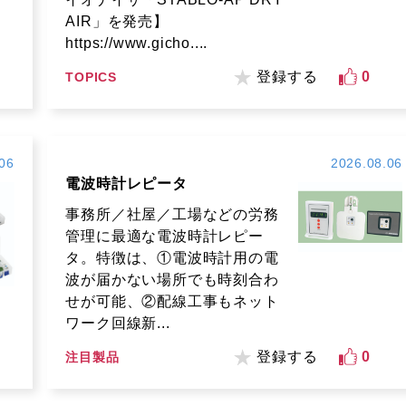
AIR」を発売】
https://www.gicho....
登録する
0
TOPICS
06
2026.08.06
電波時計レピータ
事務所／社屋／工場などの労務
管理に最適な電波時計レピー
タ。特徴は、①電波時計用の電
波が届かない場所でも時刻合わ
せが可能、②配線工事もネット
ワーク回線新...
登録する
0
注目製品