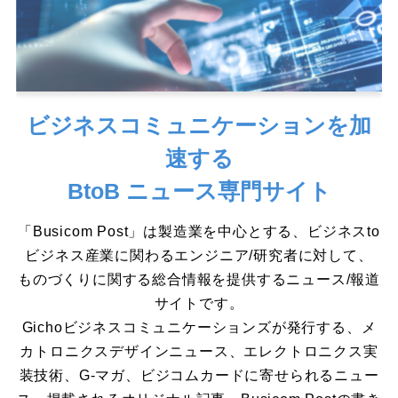
ビジネスコミュニケーションを加
速する
BtoB ニュース専門サイト
「Busicom Post」は製造業を中心とする、ビジネスto
ビジネス産業に関わるエンジニア/研究者に対して、
ものづくりに関する総合情報を提供するニュース/報道
サイトです。
Gichoビジネスコミュニケーションズが発行する、メ
カトロニクスデザインニュース、エレクトロニクス実
装技術、G-マガ、ビジコムカードに寄せられるニュー