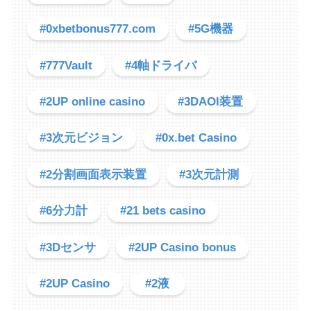
#0xbetbonus777.com
#5G機器
#777Vault
#4軸ドライバ
#2UP online casino
#3DAOI装置
#3次元ビジョン
#0x.bet Casino
#2分割画面表示装置
#3次元計測
#6分力計
#21 bets casino
#3Dセンサ
#2UP Casino bonus
#2UP Casino
#2液