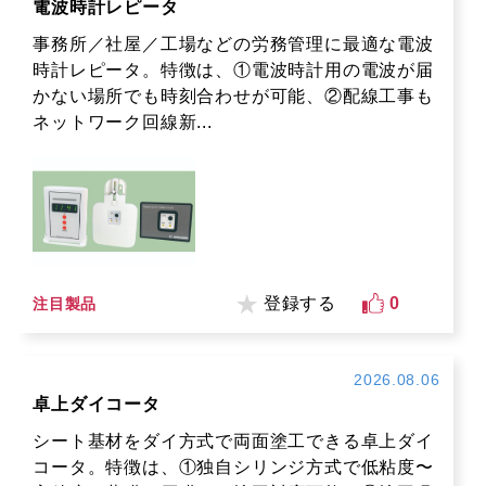
電波時計レピータ
事務所／社屋／工場などの労務管理に最適な電波
時計レピータ。特徴は、①電波時計用の電波が届
かない場所でも時刻合わせが可能、②配線工事も
ネットワーク回線新...
登録する
0
注目製品
2026.08.06
卓上ダイコータ
シート基材をダイ方式で両面塗工できる卓上ダイ
コータ。特徴は、①独自シリンジ方式で低粘度〜