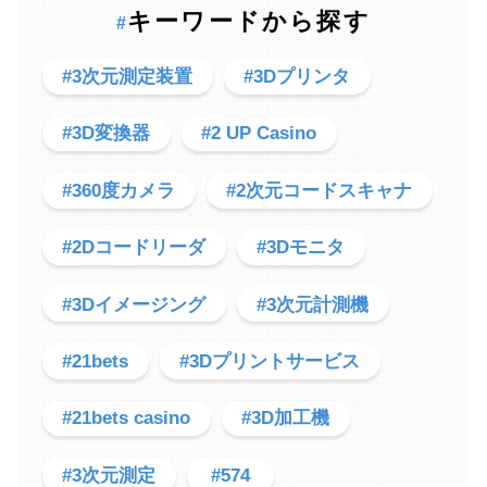
キーワードから探す
#
#3次元測定装置
#3Dプリンタ
#3D変換器
#2 UP Casino
#360度カメラ
#2次元コードスキャナ
#2Dコードリーダ
#3Dモニタ
#3Dイメージング
#3次元計測機
#21bets
#3Dプリントサービス
#21bets casino
#3D加工機
#3次元測定
#574