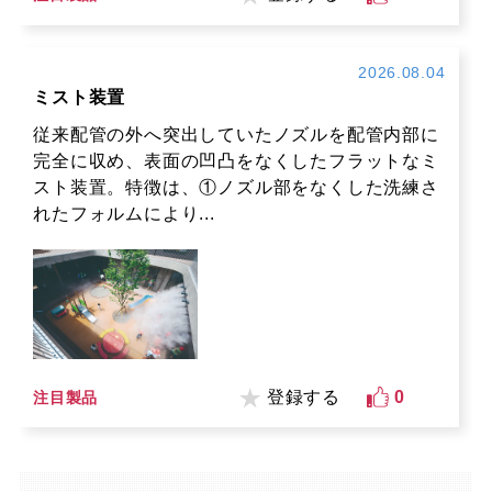
2026.08.04
ミスト装置
従来配管の外へ突出していたノズルを配管内部に
完全に収め、表面の凹凸をなくしたフラットなミ
スト装置。特徴は、①ノズル部をなくした洗練さ
れたフォルムにより...
登録する
0
注目製品