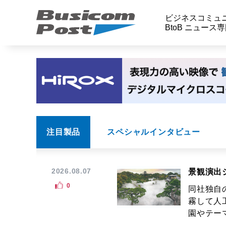
ビジネスコミュ
BtoB ニュース
注目製品
スペシャルインタビュー
2026.08.07
景観演出
0
同社独自
霧して人
園やテーマ