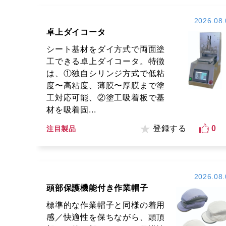
2026.08.
卓上ダイコータ
シート基材をダイ方式で両面塗
工できる卓上ダイコータ。特徴
は、①独自シリンジ方式で低粘
度〜高粘度、薄膜〜厚膜まで塗
工対応可能、②塗工吸着板で基
材を吸着固...
登録する
0
注目製品
2026.08.
頭部保護機能付き作業帽子
標準的な作業帽子と同様の着用
感／快適性を保ちながら、頭頂