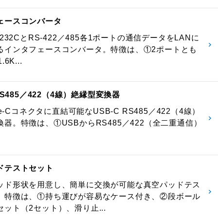
ェースコンバータ
-232CとRS-422／485各1ポートの通信データをLANに
るインタフェースコンバータ。特徴は、①2ポートとも
6K...
 RS485／422（4線）絶縁型変換器
pe-Cコネクタに直結可能なUSB-C RS485／422（4線）
器。特徴は、①USBからRS485／422（全二重通信）
ドテストセット
ッド形状を用意し、簡単に交換が可能な真空パッドテス
。特徴は、①持ち運びが容易なケース付き、②段ボール
ット（2セット）、滑り止...