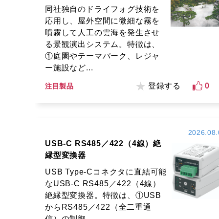
同社独自のドライフォグ技術を
応用し、屋外空間に微細な霧を
噴霧して人工の雲海を発生させ
る景観演出システム。特徴は、
①庭園やテーマパーク、レジャ
ー施設など...
登録する
0
注目製品
2026.08.
USB-C RS485／422（4線）絶
縁型変換器
USB Type-Cコネクタに直結可能
なUSB-C RS485／422（4線）
絶縁型変換器。特徴は、①USB
からRS485／422（全二重通
信）の制御...