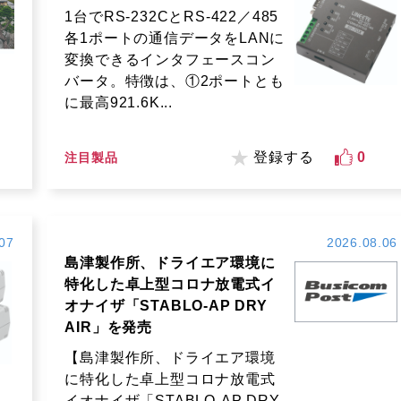
1台でRS-232CとRS-422／485
各1ポートの通信データをLANに
変換できるインタフェースコン
バータ。特徴は、①2ポートとも
に最高921.6K...
登録する
0
注目製品
07
2026.08.06
島津製作所、ドライエア環境に
特化した卓上型コロナ放電式イ
オナイザ「STABLO-AP DRY
AIR」を発売
【島津製作所、ドライエア環境
に特化した卓上型コロナ放電式
イオナイザ「STABLO-AP DRY