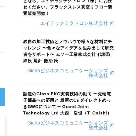
となら、エイテックテクトロン（株）にお任
せください。フラックスレス真空リフロー装
置販売開始！
エイテックテクトロン株式会社
独自の加工技術とノウハウで様々な材料にチ
ャレンジ 〜色々なアイデアを生み出して研究
者をサポート〜 ムソー工業株式会社 代表取
締役 尾針 徹治 氏
Gichoビジネスコミュニケーションズ
株式会社
話題のGlass PKG実装技術の動向 〜先端電
子部品への応用と 最新のCuダイレクトめっ
きGWCについて〜 Grand Joint
Technology Ltd 大西 哲也（T. Onishi）
Gichoビジネスコミュニケーションズ
株式会社