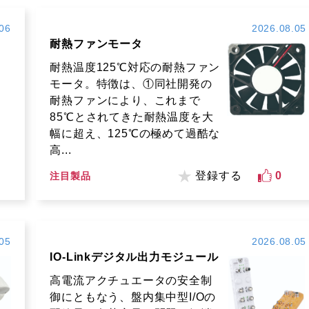
06
2026.08.05
耐熱ファンモータ
耐熱温度125℃対応の耐熱ファン
モータ。特徴は、①同社開発の
耐熱ファンにより、これまで
85℃とされてきた耐熱温度を大
幅に超え、125℃の極めて過酷な
高...
登録する
0
注目製品
05
2026.08.05
IO-Linkデジタル出力モジュール
高電流アクチュエータの安全制
御にともなう、盤内集中型I/Oの