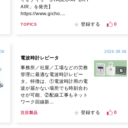
AIR」を発売】
https://www.gicho....
登録する
0
TOPICS
06
2026.08.06
電波時計レピータ
事務所／社屋／工場などの労務
管理に最適な電波時計レピー
タ。特徴は、①電波時計用の電
波が届かない場所でも時刻合わ
せが可能、②配線工事もネット
ワーク回線新...
登録する
0
注目製品