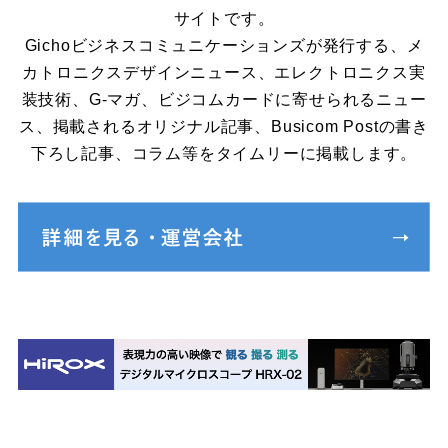
サイトです。
Gichoビジネスコミュニケーションズが発行する、メ
カトロニクスデザインニュース、エレクトロニクス実
装技術、G-マガ、ビジコムカードに寄せられるニュー
ス、掲載されるオリジナル記事、Busicom Postの書き
下ろし記事、コラム等をタイムリーに掲載します。