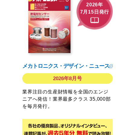
2026年
7月15日発行
メカトロニクス・デザイン・ニュース
2026年8月号
業界注目の生産財情報を全国のエンジ
ニアへ発信！業界最多クラス 35,000部
を毎月発行。