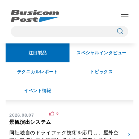
注目製品
スペシャルインタビュー
テクニカルレポート
トピックス
イベント情報
0
2026.08.07
景観演出システム
同社独自のドライフォグ技術を応用し、屋外空