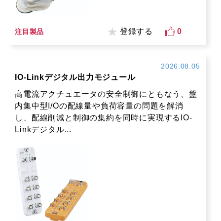
登録する
0
注目製品
2026.08.05
IO-Linkデジタル出力モジュール
高電流アクチュエータの安全制御にともなう、盤
内集中型I/Oの配線量や負荷容量の問題を解消
し、配線削減と制御の集約を同時に実現するIO-
Linkデジタル...