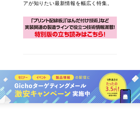
アが知りたい最新情報を幅広く特集。