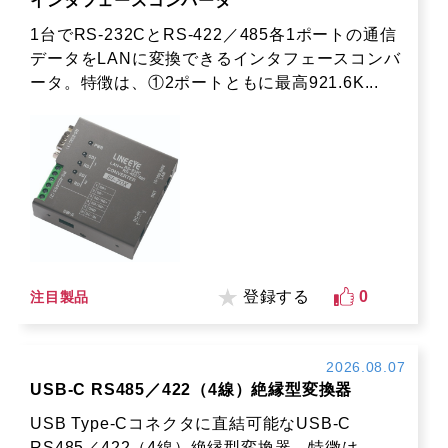
インタフェースコンバータ
1台でRS-232CとRS-422／485各1ポートの通信
データをLANに変換できるインタフェースコンバ
ータ。特徴は、①2ポートともに最高921.6K...
登録する
0
注目製品
2026.08.07
USB-C RS485／422（4線）絶縁型変換器
USB Type-Cコネクタに直結可能なUSB-C
RS485／422（4線）絶縁型変換器。特徴は、