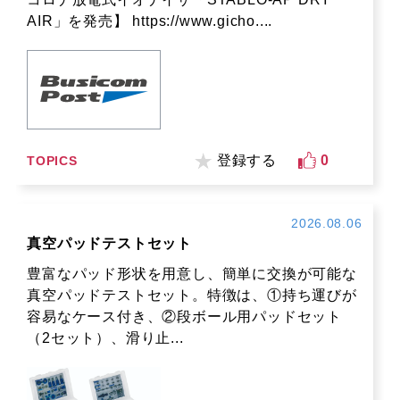
AIR」を発売】 https://www.gicho....
登録する
0
TOPICS
2026.08.06
真空パッドテストセット
豊富なパッド形状を用意し、簡単に交換が可能な
真空パッドテストセット。特徴は、①持ち運びが
容易なケース付き、②段ボール用パッドセット
（2セット）、滑り止...