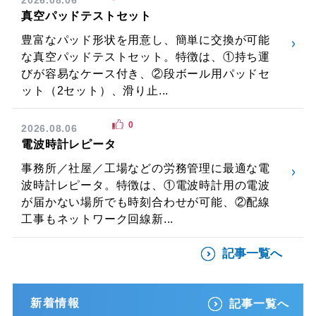
真空パッドテストセット
豊富なパッド形状を用意し、簡単に交換が可能
な真空パッドテストセット。特徴は、①持ち運
びが容易なケース付き、②段ボール用パッドセ
ット（2セット）、滑り止...
0
2026.08.06
電波時計レピータ
事務所／社屋／工場などの労務管理に最適な電
波時計レピータ。特徴は、①電波時計用の電波
が届かない場所でも時刻合わせが可能、②配線
工事もネットワーク回線新...
記事一覧へ
新着情報
記事一覧へ