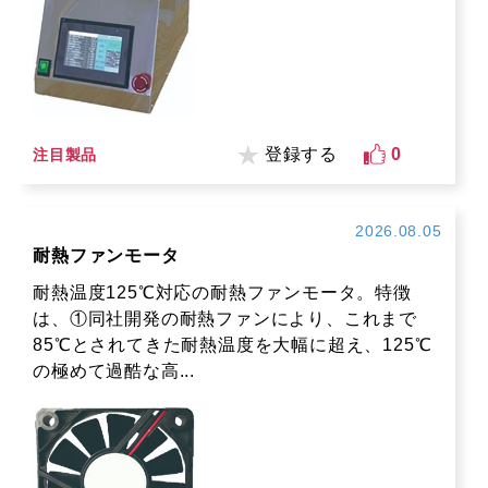
登録する
0
注目製品
2026.08.05
耐熱ファンモータ
耐熱温度125℃対応の耐熱ファンモータ。特徴
は、①同社開発の耐熱ファンにより、これまで
85℃とされてきた耐熱温度を大幅に超え、125℃
の極めて過酷な高...