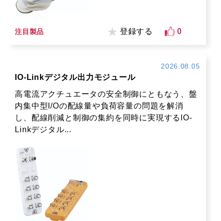
登録する
0
注目製品
2026.08.05
IO-Linkデジタル出力モジュール
高電流アクチュエータの安全制御にともなう、盤
内集中型I/Oの配線量や負荷容量の問題を解消
し、配線削減と制御の集約を同時に実現するIO-
Linkデジタル...