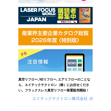
真空リフロー､N2リフロー､エアリフローのことな
ら、エイテックテクトロン（株）にお任せくださ
い。フラックスレス真空リフロー装置販売開始！
エイテックテクトロン株式会社