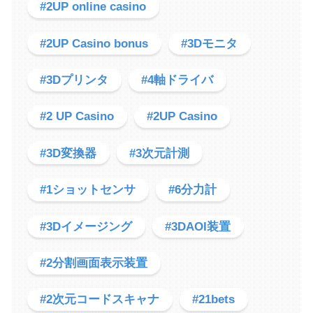
#2UP online casino
#2UP Casino bonus
#3Dモニタ
#3Dプリンタ
#4軸ドライバ
#2 UP Casino
#2UP Casino
#3D変換器
#3次元計測
#1ショットセンサ
#6分力計
#3Dイメージング
#3DAOI装置
#2分割画面表示装置
#2次元コードスキャナ
#21bets