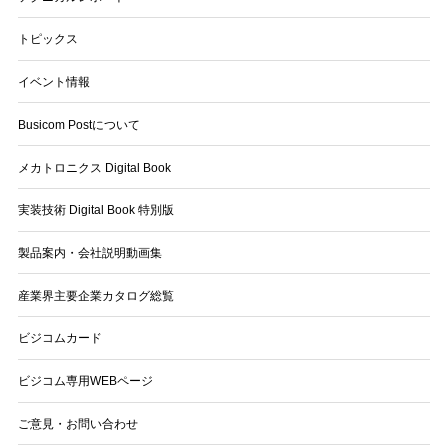
トピックス
イベント情報
Busicom Postについて
メカトロニクス Digital Book
実装技術 Digital Book 特別版
製品案内・会社説明動画集
産業界主要企業カタログ総覧
ビジコムカード
ビジコム専用WEBページ
ご意見・お問い合わせ