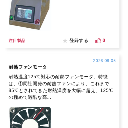
登録する
0
注目製品
2026.08.05
耐熱ファンモータ
耐熱温度125℃対応の耐熱ファンモータ。特徴
は、①同社開発の耐熱ファンにより、これまで
85℃とされてきた耐熱温度を大幅に超え、125℃
の極めて過酷な高...