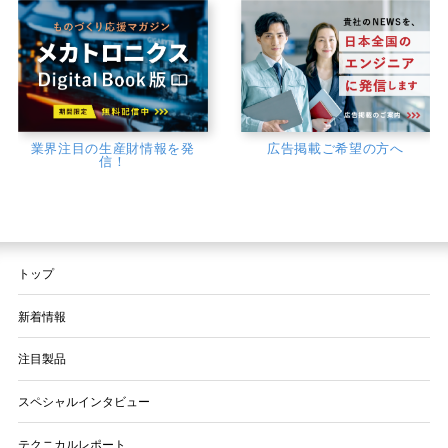
業界注目の生産財情報を発
広告掲載ご希望の方へ
信！
トップ
新着情報
注目製品
スペシャルインタビュー
テクニカルレポート