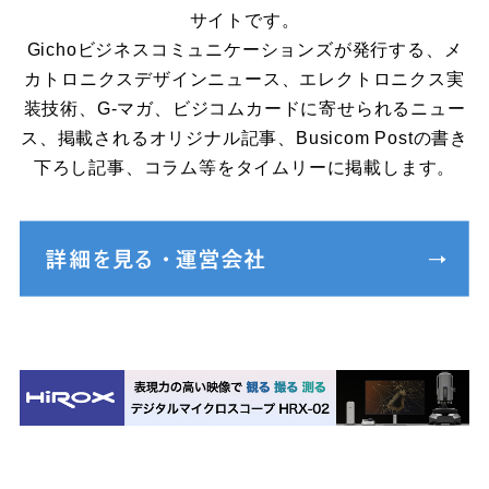
サイトです。
Gichoビジネスコミュニケーションズが発行する、メ
カトロニクスデザインニュース、エレクトロニクス実
装技術、G-マガ、ビジコムカードに寄せられるニュー
ス、掲載されるオリジナル記事、Busicom Postの書き
下ろし記事、コラム等をタイムリーに掲載します。