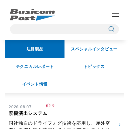
注目製品
スペシャルインタビュー
テクニカルレポート
トピックス
イベント情報
0
2026.08.07
景観演出システム
同社独自のドライフォグ技術を応用し、屋外空