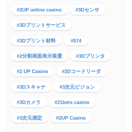
#2UP online casino
#3Dセンサ
#3Dプリントサービス
#3Dプリント材料
#574
#2分割画面表示装置
#3Dプリンタ
#2 UP Casino
#2Dコードリーダ
#3Dスキャナ
#3次元ビジョン
#3Dカメラ
#21bets casino
#3次元測定
#2UP Casino