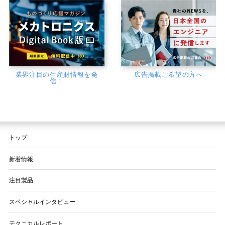
業界注目の生産財情報を発
広告掲載ご希望の方へ
信！
トップ
新着情報
注目製品
スペシャルインタビュー
テクニカルレポート