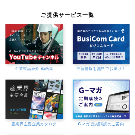
ご提供サービス一覧
企業製品紹介 動画集
最新情報を無料でお届け！
産業界主要企業カタログ
Gマガ 定期購読のご案内