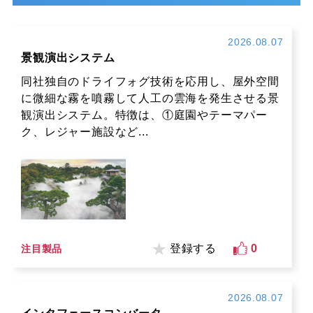
2026.08.07
景観演出システム
同社独自のドライフォグ技術を応用し、屋外空間
に微細な霧を噴霧して人工の雲海を発生させる景
観演出システム。特徴は、①庭園やテーマパー
ク、レジャー施設など...
登録する
0
注目製品
2026.08.07