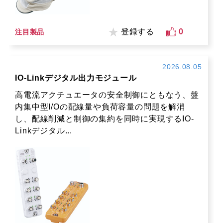
登録する
0
注目製品
2026.08.05
IO-Linkデジタル出力モジュール
高電流アクチュエータの安全制御にともなう、盤
内集中型I/Oの配線量や負荷容量の問題を解消
し、配線削減と制御の集約を同時に実現するIO-
Linkデジタル...