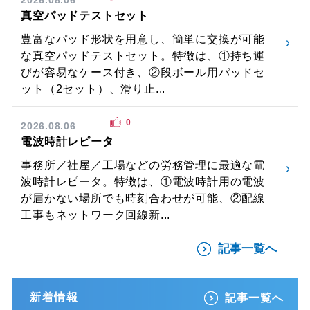
真空パッドテストセット
豊富なパッド形状を用意し、簡単に交換が可能
な真空パッドテストセット。特徴は、①持ち運
びが容易なケース付き、②段ボール用パッドセ
ット（2セット）、滑り止...
0
2026.08.06
電波時計レピータ
事務所／社屋／工場などの労務管理に最適な電
波時計レピータ。特徴は、①電波時計用の電波
が届かない場所でも時刻合わせが可能、②配線
工事もネットワーク回線新...
記事一覧へ
新着情報
記事一覧へ