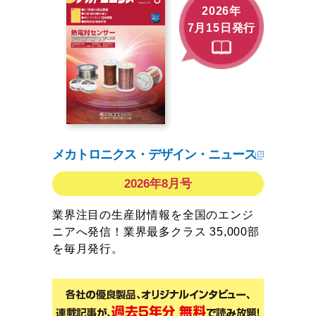
2026年
7月15日発行
メカトロニクス・デザイン・ニュース
2026年8月号
業界注目の生産財情報を全国のエンジ
ニアへ発信！業界最多クラス 35,000部
を毎月発行。