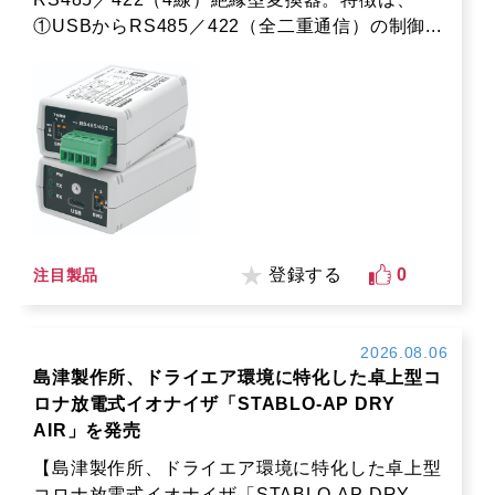
①USBからRS485／422（全二重通信）の制御...
登録する
0
注目製品
2026.08.06
島津製作所、ドライエア環境に特化した卓上型コ
ロナ放電式イオナイザ「STABLO-AP DRY
AIR」を発売
【島津製作所、ドライエア環境に特化した卓上型
コロナ放電式イオナイザ「STABLO-AP DRY