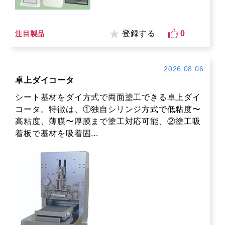
登録する
0
注目製品
2026.08.06
卓上ダイコータ
シート基材をダイ方式で両面塗工できる卓上ダイ
コータ。特徴は、①独自シリンジ方式で低粘度〜
高粘度、薄膜〜厚膜まで塗工対応可能、②塗工吸
着板で基材を吸着固...