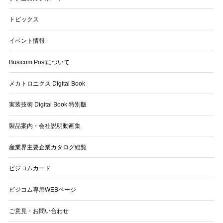
トピックス
イベント情報
Busicom Postについて
メカトロニクス Digital Book
実装技術 Digital Book 特別版
製品案内・会社説明動画集
産業界主要企業カタログ総覧
ビジコムカード
ビジコム専用WEBページ
ご意見・お問い合わせ