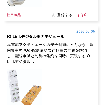
登録する
0
注目製品
2026.08.05
IO-Linkデジタル出力モジュール
高電流アクチュエータの安全制御にともなう、盤
内集中型I/Oの配線量や負荷容量の問題を解消
し、配線削減と制御の集約を同時に実現するIO-
Linkデジタル...