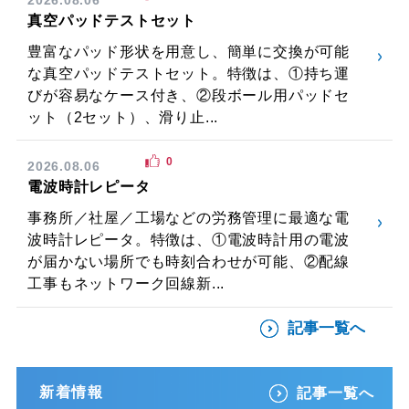
真空パッドテストセット
豊富なパッド形状を用意し、簡単に交換が可能
な真空パッドテストセット。特徴は、①持ち運
びが容易なケース付き、②段ボール用パッドセ
ット（2セット）、滑り止...
0
2026.08.06
電波時計レピータ
事務所／社屋／工場などの労務管理に最適な電
波時計レピータ。特徴は、①電波時計用の電波
が届かない場所でも時刻合わせが可能、②配線
工事もネットワーク回線新...
記事一覧へ
新着情報
記事一覧へ