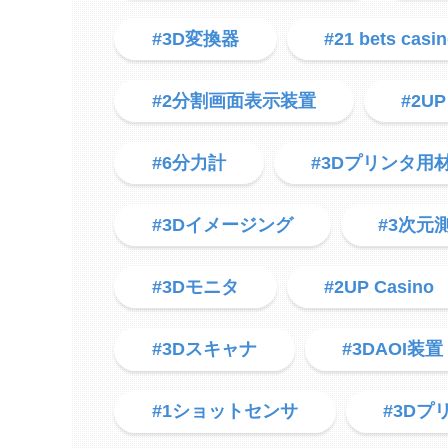
#3D変換器
#21 bets casi
#2分割画面表示装置
#2UP 
#6分力計
#3Dプリンタ用
#3Dイメージング
#3次元
#3Dモニタ
#2UP Casino
#3Dスキャナ
#3DAOI装置
#1ショットセンサ
#3Dプ