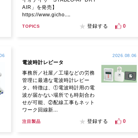
AIR」を発売】
https://www.gicho....
登録する
0
TOPICS
06
2026.08.06
電波時計レピータ
事務所／社屋／工場などの労務
管理に最適な電波時計レピー
タ。特徴は、①電波時計用の電
波が届かない場所でも時刻合わ
せが可能、②配線工事もネット
ワーク回線新...
登録する
0
注目製品