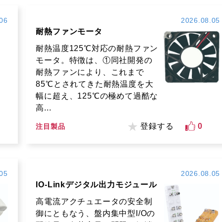
06
2026.08.05
耐熱ファンモータ
耐熱温度125℃対応の耐熱ファン
モータ。特徴は、①同社開発の
耐熱ファンにより、これまで
85℃とされてきた耐熱温度を大
幅に超え、125℃の極めて過酷な
高...
登録する
0
注目製品
05
2026.08.05
IO-Linkデジタル出力モジュール
高電流アクチュエータの安全制
御にともなう、盤内集中型I/Oの