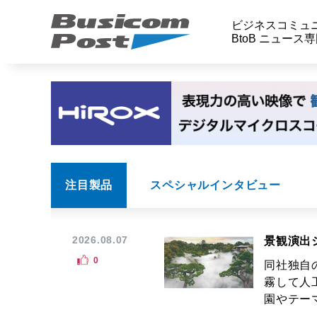
ビジネスコミュ
BtoB ニュース
注目製品
スペシャルインタビュー
2026.08.07
景観演出
0
同社独自
霧して人
園やテーマ