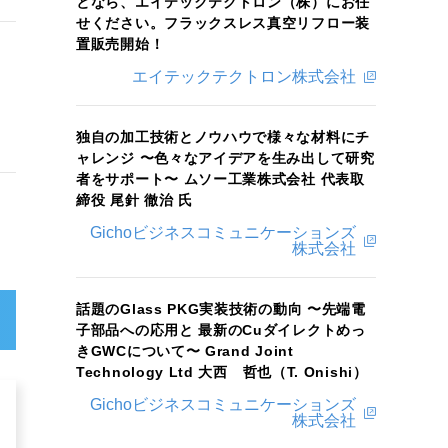
となら、エイテックテクトロン（株）にお任
せください。フラックスレス真空リフロー装
置販売開始！
エイテックテクトロン株式会社
独自の加工技術とノウハウで様々な材料にチ
ャレンジ 〜色々なアイデアを生み出して研究
者をサポート〜 ムソー工業株式会社 代表取
締役 尾針 徹治 氏
Gichoビジネスコミュニケーションズ
株式会社
話題のGlass PKG実装技術の動向 〜先端電
子部品への応用と 最新のCuダイレクトめっ
きGWCについて〜 Grand Joint
Technology Ltd 大西 哲也（T. Onishi）
Gichoビジネスコミュニケーションズ
株式会社