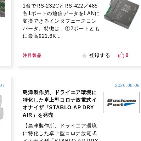
1台でRS-232CとRS-422／485
各1ポートの通信データをLANに
変換できるインタフェースコン
バータ。特徴は、①2ポートとも
に最高921.6K...
登録する
0
注目製品
07
2026.08.06
島津製作所、ドライエア環境に
特化した卓上型コロナ放電式イ
オナイザ「STABLO-AP DRY
AIR」を発売
【島津製作所、ドライエア環境
に特化した卓上型コロナ放電式
イオナイザ「STABLO-AP DRY