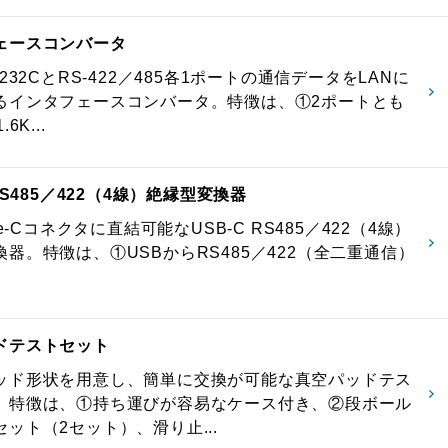
ェースコンバータ
-232CとRS-422／485各1ポートの通信データをLANに
るインタフェースコンバータ。特徴は、①2ポートとも
6K...
 RS485／422（4線）絶縁型変換器
pe-Cコネクタに直結可能なUSB-C RS485／422（4線）
器。特徴は、①USBからRS485／422（全二重通信）
ドテストセット
ッド形状を用意し、簡単に交換が可能な真空パッドテス
。特徴は、①持ち運びが容易なケース付き、②段ボール
ット（2セット）、滑り止...