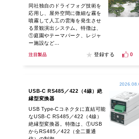
同社独自のドライフォグ技術を
応用し、屋外空間に微細な霧を
噴霧して人工の雲海を発生させ
る景観演出システム。特徴は、
①庭園やテーマパーク、レジャ
ー施設など...
登録する
0
注目製品
2026.08.
USB-C RS485／422（4線）絶
縁型変換器
USB Type-Cコネクタに直結可能
なUSB-C RS485／422（4線）
絶縁型変換器。特徴は、①USB
からRS485／422（全二重通
信）の制御...