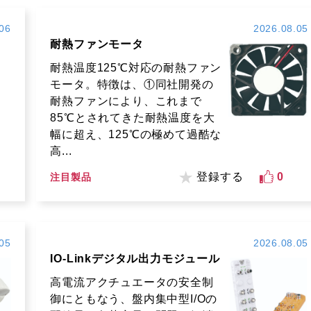
06
2026.08.05
耐熱ファンモータ
耐熱温度125℃対応の耐熱ファン
モータ。特徴は、①同社開発の
耐熱ファンにより、これまで
85℃とされてきた耐熱温度を大
幅に超え、125℃の極めて過酷な
高...
登録する
0
注目製品
05
2026.08.05
IO-Linkデジタル出力モジュール
高電流アクチュエータの安全制
御にともなう、盤内集中型I/Oの