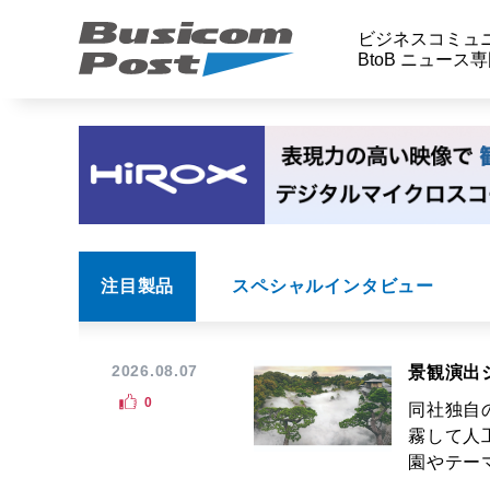
ビジネスコミュ
BtoB ニュース
注目製品
スペシャルインタビュー
2026.08.07
景観演出
0
同社独自
霧して人
園やテーマ