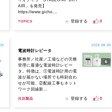
AIR」を発売】
https://www.gicho....
登録する
0
TOPICS
06
2026.08.06
電波時計レピータ
事務所／社屋／工場などの労務
管理に最適な電波時計レピー
タ。特徴は、①電波時計用の電
波が届かない場所でも時刻合わ
せが可能、②配線工事もネット
ワーク回線新...
登録する
0
注目製品