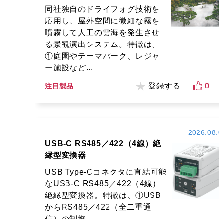
同社独自のドライフォグ技術を
応用し、屋外空間に微細な霧を
噴霧して人工の雲海を発生させ
る景観演出システム。特徴は、
①庭園やテーマパーク、レジャ
ー施設など...
登録する
0
注目製品
2026.08.
USB-C RS485／422（4線）絶
縁型変換器
USB Type-Cコネクタに直結可能
なUSB-C RS485／422（4線）
絶縁型変換器。特徴は、①USB
からRS485／422（全二重通
信）の制御...