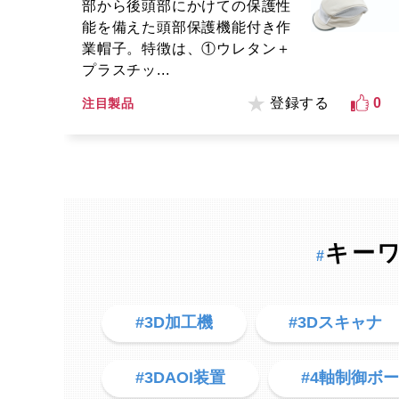
部から後頭部にかけての保護性
能を備えた頭部保護機能付き作
業帽子。特徴は、①ウレタン＋
プラスチッ...
登録する
0
注目製品
キー
#
#3D加工機
#3Dスキャナ
#3DAOI装置
#4軸制御ボ