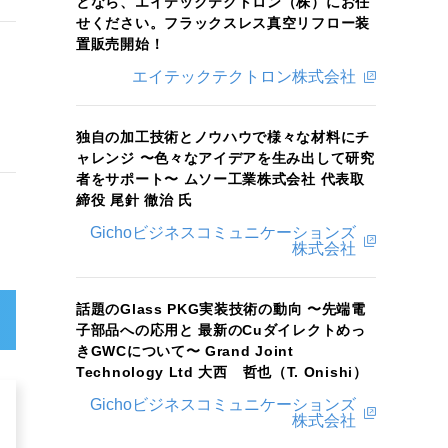
となら、エイテックテクトロン（株）にお任
せください。フラックスレス真空リフロー装
置販売開始！
エイテックテクトロン株式会社
独自の加工技術とノウハウで様々な材料にチ
ャレンジ 〜色々なアイデアを生み出して研究
者をサポート〜 ムソー工業株式会社 代表取
締役 尾針 徹治 氏
Gichoビジネスコミュニケーションズ
株式会社
話題のGlass PKG実装技術の動向 〜先端電
子部品への応用と 最新のCuダイレクトめっ
きGWCについて〜 Grand Joint
Technology Ltd 大西 哲也（T. Onishi）
Gichoビジネスコミュニケーションズ
株式会社