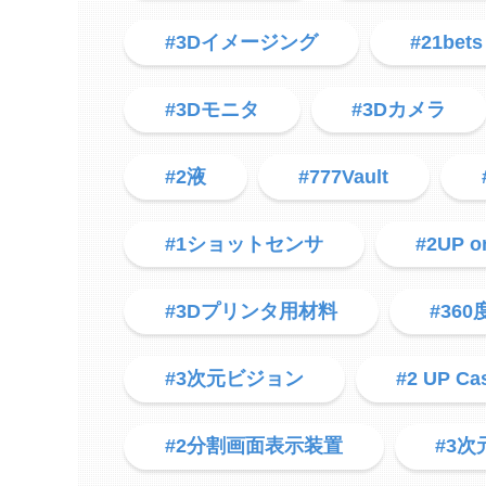
#3Dイメージング
#21bets
#3Dモニタ
#3Dカメラ
#2液
#777Vault
#1ショットセンサ
#2UP on
#3Dプリンタ用材料
#36
#3次元ビジョン
#2 UP Ca
#2分割画面表示装置
#3次