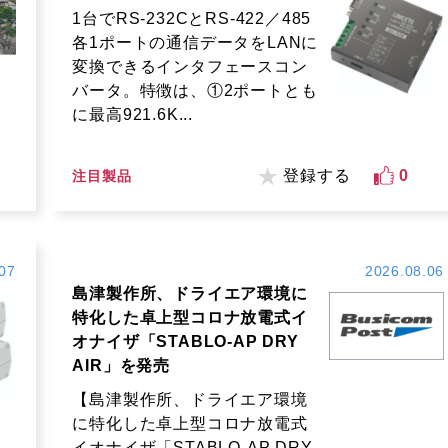
1台でRS-232CとRS-422／485
各1ポートの通信データをLANに
変換できるインタフェースコン
バータ。特徴は、①2ポートとも
に最高921.6K...
登録する
0
注目製品
07
2026.08.06
島津製作所、ドライエア環境に
特化した卓上型コロナ放電式イ
オナイザ「STABLO-AP DRY
AIR」を発売
【島津製作所、ドライエア環境
に特化した卓上型コロナ放電式
イオナイザ「STABLO-AP DRY