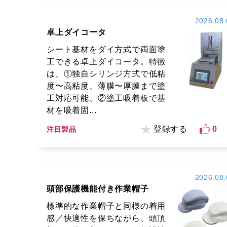
2026.08.
卓上ダイコータ
シート基材をダイ方式で両面塗
工できる卓上ダイコータ。特徴
は、①独自シリンジ方式で低粘
度〜高粘度、薄膜〜厚膜まで塗
工対応可能、②塗工吸着板で基
材を吸着固...
登録する
0
注目製品
2026.08.
頭部保護機能付き作業帽子
標準的な作業帽子と同様の着用
感／快適性を保ちながら、頭頂