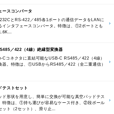
ェースコンバータ
-232CとRS-422／485各1ポートの通信データをLANに
るインタフェースコンバータ。特徴は、①2ポートとも
6K...
 RS485／422（4線）絶縁型変換器
pe-Cコネクタに直結可能なUSB-C RS485／422（4線）
器。特徴は、①USBからRS485／422（全二重通信）
ドテストセット
ッド形状を用意し、簡単に交換が可能な真空パッドテス
。特徴は、①持ち運びが容易なケース付き、②段ボール
ット（2セット）、滑り止...