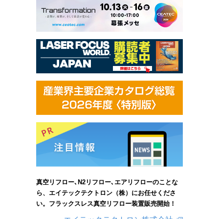
真空リフロー､N2リフロー､エアリフローのことな
ら、エイテックテクトロン（株）にお任せくださ
い。フラックスレス真空リフロー装置販売開始！