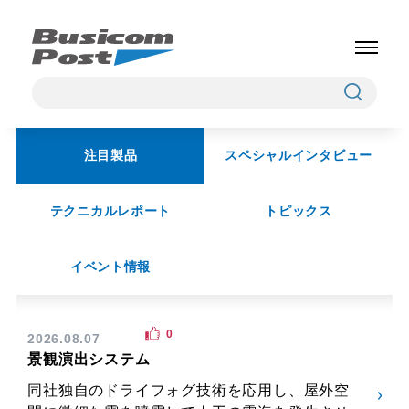
注目製品
スペシャルインタビュー
テクニカルレポート
トピックス
イベント情報
0
2026.08.07
景観演出システム
同社独自のドライフォグ技術を応用し、屋外空