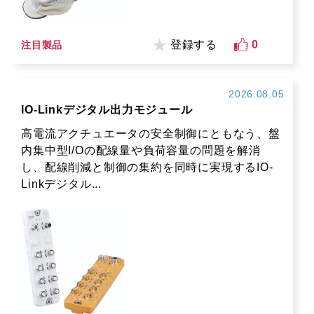
登録する
0
注目製品
2026.08.05
IO-Linkデジタル出力モジュール
高電流アクチュエータの安全制御にともなう、盤
内集中型I/Oの配線量や負荷容量の問題を解消
し、配線削減と制御の集約を同時に実現するIO-
Linkデジタル...