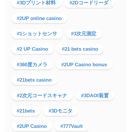
#3Dプリント材料
#2Dコードリーダ
#2UP online casino
#1ショットセンサ
#3次元測定
#2 UP Casino
#21 bets casino
#360度カメラ
#2UP Casino bonus
#21bets casino
#2次元コードスキャナ
#3DAOI装置
#21bets
#3Dモニタ
#2UP Casino
#777Vault