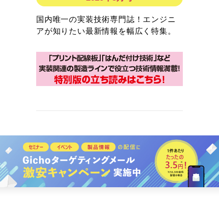
国内唯一の実装技術専門誌！エンジニ
アが知りたい最新情報を幅広く特集。