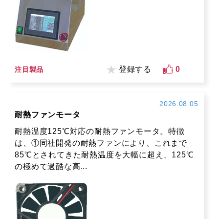
登録する
0
注目製品
2026.08.05
耐熱ファンモータ
耐熱温度125℃対応の耐熱ファンモータ。特徴
は、①同社開発の耐熱ファンにより、これまで
85℃とされてきた耐熱温度を大幅に超え、125℃
の極めて過酷な高...