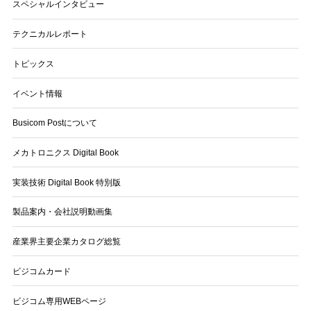
スペシャルインタビュー
テクニカルレポート
トピックス
イベント情報
Busicom Postについて
メカトロニクス Digital Book
実装技術 Digital Book 特別版
製品案内・会社説明動画集
産業界主要企業カタログ総覧
ビジコムカード
ビジコム専用WEBページ