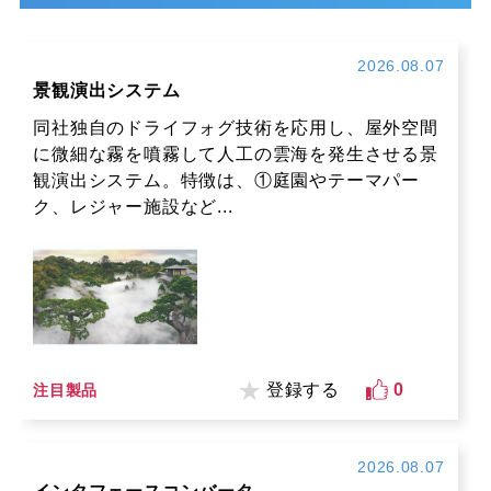
2026.08.07
景観演出システム
同社独自のドライフォグ技術を応用し、屋外空間
に微細な霧を噴霧して人工の雲海を発生させる景
観演出システム。特徴は、①庭園やテーマパー
ク、レジャー施設など...
登録する
0
注目製品
2026.08.07