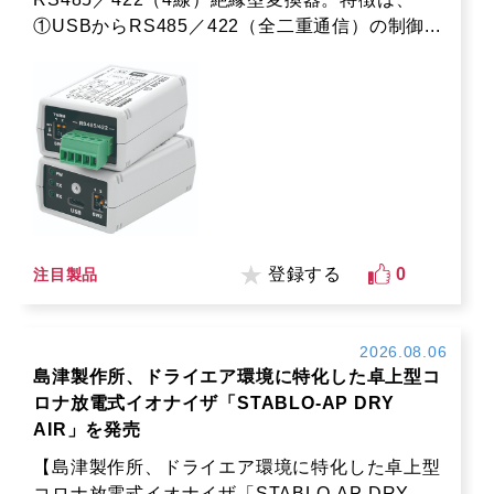
①USBからRS485／422（全二重通信）の制御...
登録する
0
注目製品
2026.08.06
島津製作所、ドライエア環境に特化した卓上型コ
ロナ放電式イオナイザ「STABLO-AP DRY
AIR」を発売
【島津製作所、ドライエア環境に特化した卓上型
コロナ放電式イオナイザ「STABLO-AP DRY