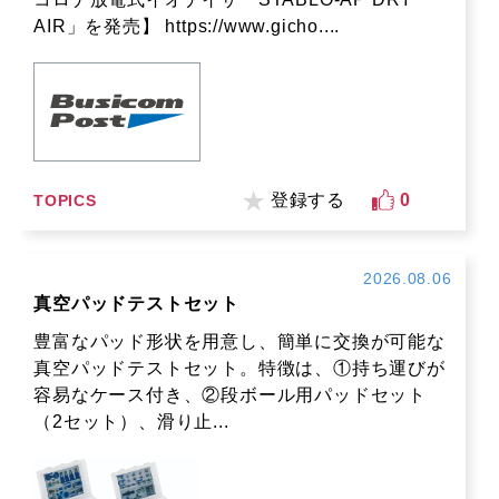
AIR」を発売】 https://www.gicho....
登録する
0
TOPICS
2026.08.06
真空パッドテストセット
豊富なパッド形状を用意し、簡単に交換が可能な
真空パッドテストセット。特徴は、①持ち運びが
容易なケース付き、②段ボール用パッドセット
（2セット）、滑り止...