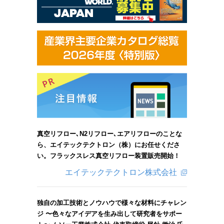
真空リフロー､N2リフロー､エアリフローのことな
ら、エイテックテクトロン（株）にお任せくださ
い。フラックスレス真空リフロー装置販売開始！
エイテックテクトロン株式会社
独自の加工技術とノウハウで様々な材料にチャレン
ジ 〜色々なアイデアを生み出して研究者をサポー