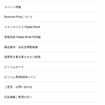
イベント情報
Busicom Postについて
メカトロニクス Digital Book
実装技術 Digital Book 特別版
製品案内・会社説明動画集
産業界主要企業カタログ総覧
ビジコムカード
ビジコム専用WEBページ
ご意見・お問い合わせ
広告掲載ご希望の方へ