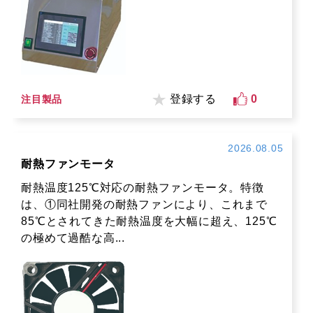
登録する
0
注目製品
2026.08.05
耐熱ファンモータ
耐熱温度125℃対応の耐熱ファンモータ。特徴
は、①同社開発の耐熱ファンにより、これまで
85℃とされてきた耐熱温度を大幅に超え、125℃
の極めて過酷な高...