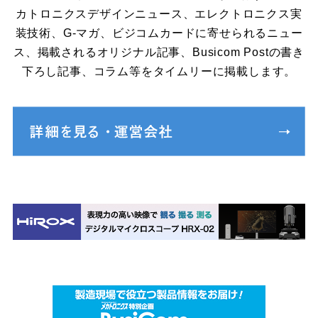
カトロニクスデザインニュース、エレクトロニクス実
装技術、G-マガ、ビジコムカードに寄せられるニュー
ス、掲載されるオリジナル記事、Busicom Postの書き
下ろし記事、コラム等をタイムリーに掲載します。