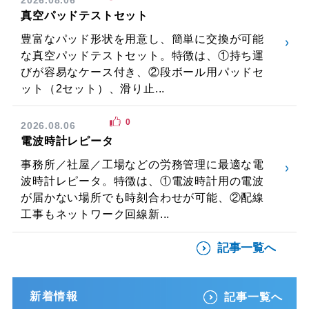
真空パッドテストセット
豊富なパッド形状を用意し、簡単に交換が可能
な真空パッドテストセット。特徴は、①持ち運
びが容易なケース付き、②段ボール用パッドセ
ット（2セット）、滑り止...
0
2026.08.06
電波時計レピータ
事務所／社屋／工場などの労務管理に最適な電
波時計レピータ。特徴は、①電波時計用の電波
が届かない場所でも時刻合わせが可能、②配線
工事もネットワーク回線新...
記事一覧へ
新着情報
記事一覧へ