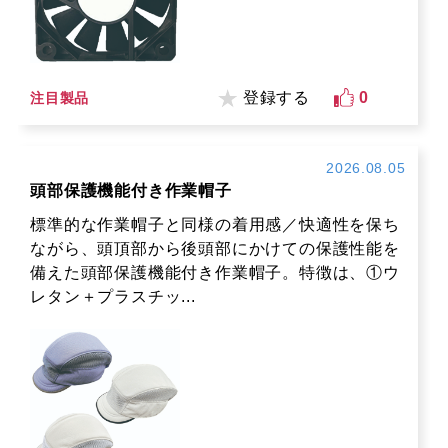
登録する
0
注目製品
2026.08.05
頭部保護機能付き作業帽子
標準的な作業帽子と同様の着用感／快適性を保ち
ながら、頭頂部から後頭部にかけての保護性能を
備えた頭部保護機能付き作業帽子。特徴は、①ウ
レタン＋プラスチッ...