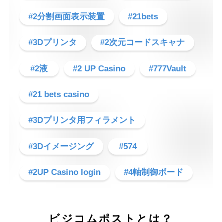
#2分割画面表示装置
#21bets
#3Dプリンタ
#2次元コードスキャナ
#2液
#2 UP Casino
#777Vault
#21 bets casino
#3Dプリンタ用フィラメント
#3Dイメージング
#574
#2UP Casino login
#4軸制御ボード
ビジコムポストとは？