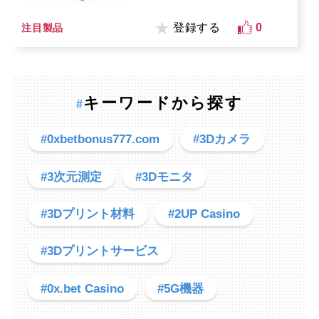
登録する
0
注目製品
キーワードから探す
#
#0xbetbonus777.com
#3Dカメラ
#3次元測定
#3Dモニタ
#3Dプリント材料
#2UP Casino
#3Dプリントサービス
#0x.bet Casino
#5G機器