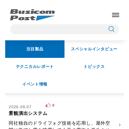
注目製品
スペシャルインタビュー
テクニカルレポート
トピックス
イベント情報
0
2026.08.07
景観演出システム
同社独自のドライフォグ技術を応用し、屋外空