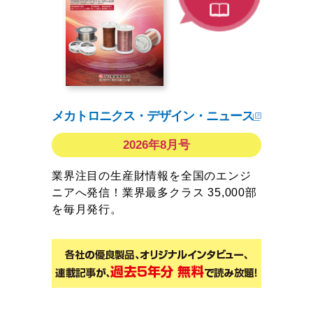
メカトロニクス・デザイン・ニュース
2026年8月号
業界注目の生産財情報を全国のエンジ
ニアへ発信！業界最多クラス 35,000部
を毎月発行。