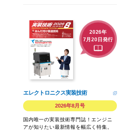
2026年
7月20日発行
エレクトロニクス実装技術
2026年8月号
国内唯一の実装技術専門誌！エンジニ
アが知りたい最新情報を幅広く特集。