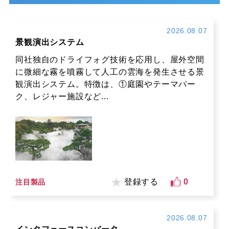
2026.08.07
景観演出システム
同社独自のドライフォグ技術を応用し、屋外空間
に微細な霧を噴霧して人工の雲海を発生させる景
観演出システム。特徴は、①庭園やテーマパー
ク、レジャー施設など...
登録する
0
注目製品
2026.08.07