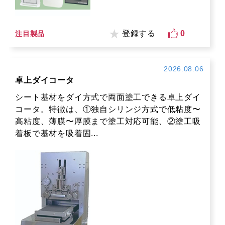
登録する
0
注目製品
2026.08.06
卓上ダイコータ
シート基材をダイ方式で両面塗工できる卓上ダイ
コータ。特徴は、①独自シリンジ方式で低粘度〜
高粘度、薄膜〜厚膜まで塗工対応可能、②塗工吸
着板で基材を吸着固...