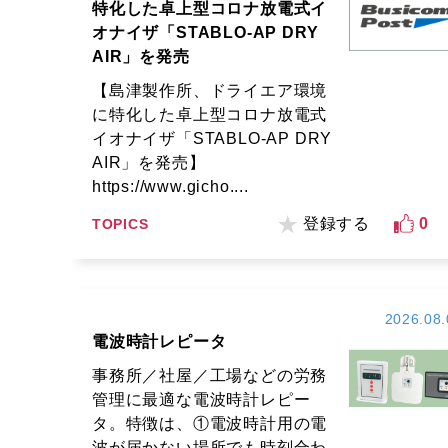
特化した卓上型コロナ放電式イ
オナイザ「STABLO-AP DRY
AIR」を発売
【島津製作所、ドライエア環境
に特化した卓上型コロナ放電式
イオナイザ「STABLO-AP DRY
AIR」を発売】
https://www.gicho....
登録する
0
TOPICS
2026.08.
電波時計レピータ
事務所／社屋／工場などの労務
管理に最適な電波時計レピー
タ。特徴は、①電波時計用の電
波が届かない場所でも時刻合わ