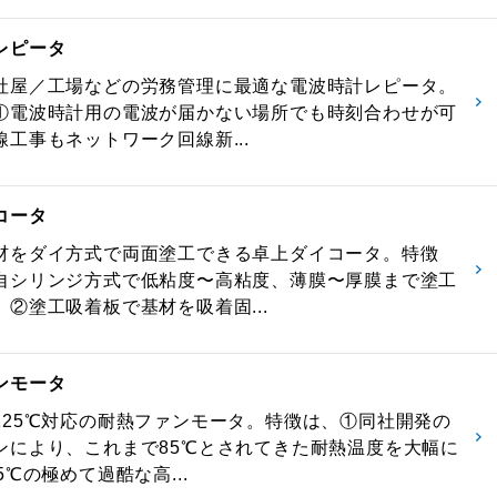
レピータ
社屋／工場などの労務管理に最適な電波時計レピータ。
①電波時計用の電波が届かない場所でも時刻合わせが可
工事もネットワーク回線新...
コータ
材をダイ方式で両面塗工できる卓上ダイコータ。特徴
自シリンジ方式で低粘度〜高粘度、薄膜〜厚膜まで塗工
、②塗工吸着板で基材を吸着固...
ンモータ
125℃対応の耐熱ファンモータ。特徴は、①同社開発の
ンにより、これまで85℃とされてきた耐熱温度を大幅に
5℃の極めて過酷な高...