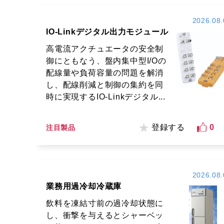
2026.08.
IO-Linkデジタル出力モジュール
高電流アクチュエータの安全制
御にともなう、盤内集中型I/Oの
配線量や負荷容量の問題を解消
し、配線削減と制御の集約を同
時に実現するIO-Linkデジタル...
登録する
0
注目製品
2026.08.
業務用過冷却冷蔵庫
飲料を凍結寸前の過冷却状態に
し、衝撃を与えるとシャーベッ