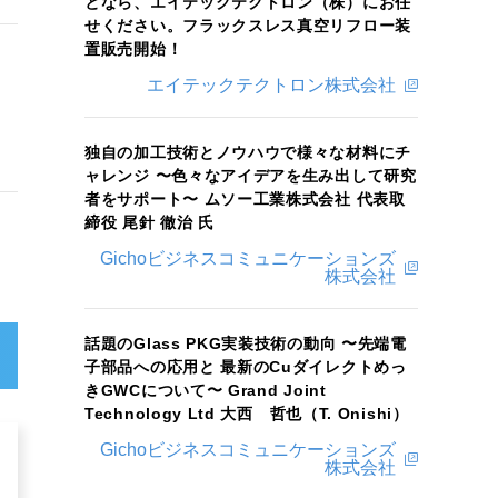
となら、エイテックテクトロン（株）にお任
せください。フラックスレス真空リフロー装
置販売開始！
エイテックテクトロン株式会社
独自の加工技術とノウハウで様々な材料にチ
ャレンジ 〜色々なアイデアを生み出して研究
者をサポート〜 ムソー工業株式会社 代表取
締役 尾針 徹治 氏
Gichoビジネスコミュニケーションズ
株式会社
話題のGlass PKG実装技術の動向 〜先端電
子部品への応用と 最新のCuダイレクトめっ
きGWCについて〜 Grand Joint
Technology Ltd 大西 哲也（T. Onishi）
Gichoビジネスコミュニケーションズ
株式会社