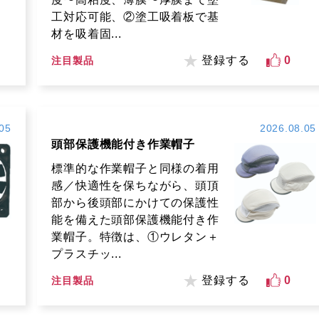
工対応可能、②塗工吸着板で基
材を吸着固...
登録する
0
注目製品
05
2026.08.05
頭部保護機能付き作業帽子
標準的な作業帽子と同様の着用
感／快適性を保ちながら、頭頂
部から後頭部にかけての保護性
能を備えた頭部保護機能付き作
業帽子。特徴は、①ウレタン＋
プラスチッ...
登録する
0
注目製品