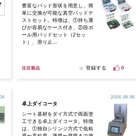
豊富なパッド形状を用意し、簡
単に交換が可能な真空パッドテ
ストセット。特徴は、①持ち運
びが容易なケース付き、②段ボ
ール用パッドセット（2セッ
ト）、滑り止...
登録する
0
注目製品
06
2026.08.06
卓上ダイコータ
シート基材をダイ方式で両面塗
工できる卓上ダイコータ。特徴
は、①独自シリンジ方式で低粘
度〜高粘度、薄膜〜厚膜まで塗