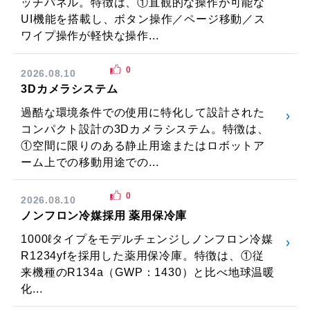
ッチパネル。特徴は、①直観的な操作が可能な
UI機能を搭載し、ボタン操作／ページ移動／ス
ワイプ操作が軽快な操作...
0
2026.08.10
3Dカメラシステム
過酷な環境条件での使用に特化して設計された
コンパクト設計の3Dカメラシステム。特徴は、
①空間に限りのある静止用途またはロボットア
ーム上での移動用途での...
0
2026.08.10
ノンフロン冷媒採用 薬用保冷庫
1000ℓタイプをモデルチェンジしノンフロン冷媒
R1234yfを採用した薬用保冷庫。特徴は、①従
来機種のR134a（GWP：1430）と比べ地球温暖
化...