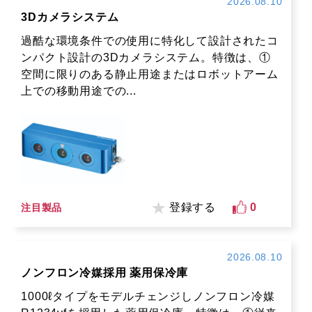
2026.08.10
3Dカメラシステム
過酷な環境条件での使用に特化して設計されたコ
ンパクト設計の3Dカメラシステム。特徴は、①
空間に限りのある静止用途またはロボットアーム
上での移動用途での...
登録する
0
注目製品
2026.08.10
ノンフロン冷媒採用 薬用保冷庫
1000ℓタイプをモデルチェンジしノンフロン冷媒