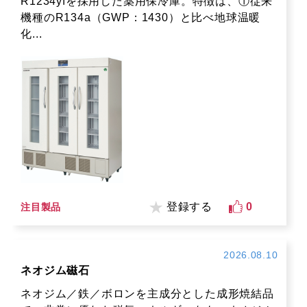
R1234yfを採用した薬用保冷庫。特徴は、①従来
機種のR134a（GWP：1430）と比べ地球温暖
化...
登録する
0
注目製品
2026.08.10
ネオジム磁石
ネオジム／鉄／ボロンを主成分とした成形焼結品