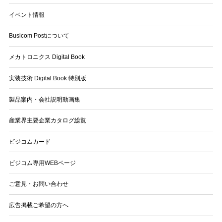
イベント情報
Busicom Postについて
メカトロニクス Digital Book
実装技術 Digital Book 特別版
製品案内・会社説明動画集
産業界主要企業カタログ総覧
ビジコムカード
ビジコム専用WEBページ
ご意見・お問い合わせ
広告掲載ご希望の方へ