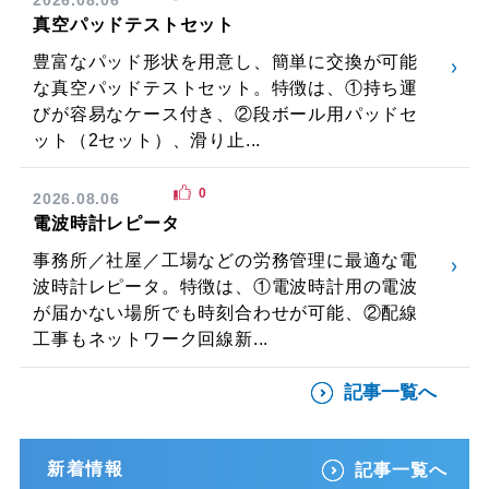
真空パッドテストセット
豊富なパッド形状を用意し、簡単に交換が可能
な真空パッドテストセット。特徴は、①持ち運
びが容易なケース付き、②段ボール用パッドセ
ット（2セット）、滑り止...
0
2026.08.06
電波時計レピータ
事務所／社屋／工場などの労務管理に最適な電
波時計レピータ。特徴は、①電波時計用の電波
が届かない場所でも時刻合わせが可能、②配線
工事もネットワーク回線新...
記事一覧へ
新着情報
記事一覧へ