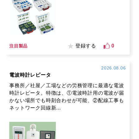
登録する
0
注目製品
2026.08.06
電波時計レピータ
事務所／社屋／工場などの労務管理に最適な電波
時計レピータ。特徴は、①電波時計用の電波が届
かない場所でも時刻合わせが可能、②配線工事も
ネットワーク回線新...