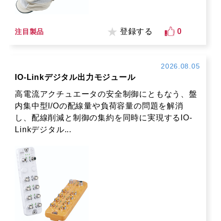
登録する
0
注目製品
2026.08.05
IO-Linkデジタル出力モジュール
高電流アクチュエータの安全制御にともなう、盤
内集中型I/Oの配線量や負荷容量の問題を解消
し、配線削減と制御の集約を同時に実現するIO-
Linkデジタル...