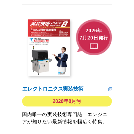
2026年
7月20日発行
エレクトロニクス実装技術
2026年8月号
国内唯一の実装技術専門誌！エンジニ
アが知りたい最新情報を幅広く特集。