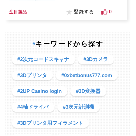
登録する
0
注目製品
キーワードから探す
#
#2次元コードスキャナ
#3Dカメラ
#3Dプリンタ
#0xbetbonus777.com
#2UP Casino login
#3D変換器
#4軸ドライバ
#3次元計測機
#3Dプリンタ用フィラメント