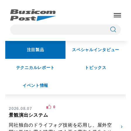
注目製品
スペシャルインタビュー
テクニカルレポート
トピックス
イベント情報
0
2026.08.07
景観演出システム
同社独自のドライフォグ技術を応用し、屋外空