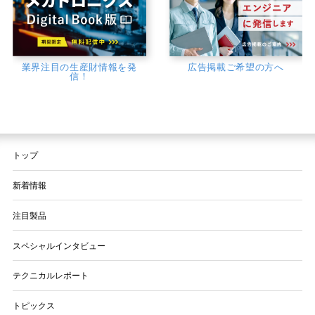
業界注目の生産財情報を発
広告掲載ご希望の方へ
信！
トップ
新着情報
注目製品
スペシャルインタビュー
テクニカルレポート
トピックス