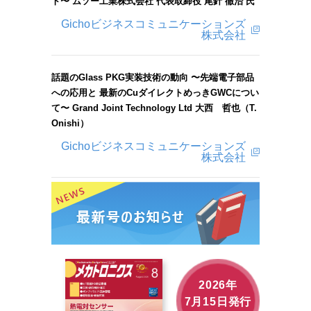
ト〜 ムソー工業株式会社 代表取締役 尾針 徹治 氏
Gichoビジネスコミュニケーションズ
株式会社
話題のGlass PKG実装技術の動向 〜先端電子部品
への応用と 最新のCuダイレクトめっきGWCについ
て〜 Grand Joint Technology Ltd 大西 哲也（T.
Onishi）
Gichoビジネスコミュニケーションズ
株式会社
2026年
7月15日発行