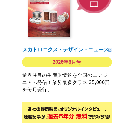
メカトロニクス・デザイン・ニュース
2026年8月号
業界注目の生産財情報を全国のエンジ
ニアへ発信！業界最多クラス 35,000部
を毎月発行。