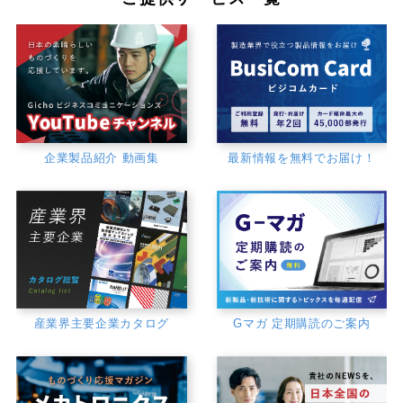
企業製品紹介 動画集
最新情報を無料でお届け！
産業界主要企業カタログ
Gマガ 定期購読のご案内