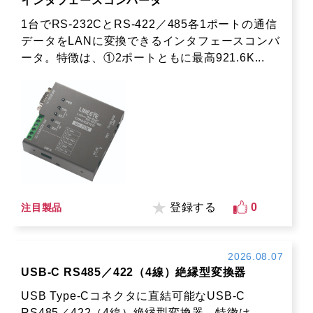
インタフェースコンバータ
1台でRS-232CとRS-422／485各1ポートの通信
データをLANに変換できるインタフェースコンバ
ータ。特徴は、①2ポートともに最高921.6K...
登録する
0
注目製品
2026.08.07
USB-C RS485／422（4線）絶縁型変換器
USB Type-Cコネクタに直結可能なUSB-C
RS485／422（4線）絶縁型変換器。特徴は、