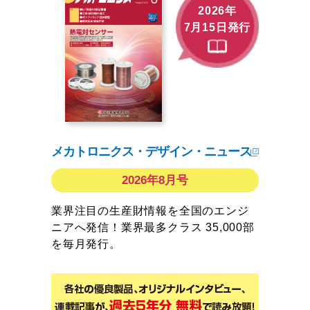
2026年
7月15日発行
メカトロニクス・デザイン・ニュース
2026年8月号
業界注目の生産財情報を全国のエンジ
ニアへ発信！業界最多クラス 35,000部
を毎月発行。