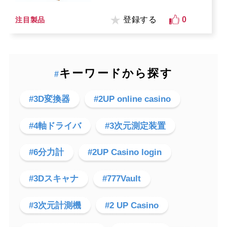
登録する
0
注目製品
キーワードから探す
#
#3D変換器
#2UP online casino
#4軸ドライバ
#3次元測定装置
#6分力計
#2UP Casino login
#3Dスキャナ
#777Vault
#3次元計測機
#2 UP Casino