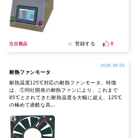
登録する
0
注目製品
2026.08.05
耐熱ファンモータ
耐熱温度125℃対応の耐熱ファンモータ。特徴
は、①同社開発の耐熱ファンにより、これまで
85℃とされてきた耐熱温度を大幅に超え、125℃
の極めて過酷な高...