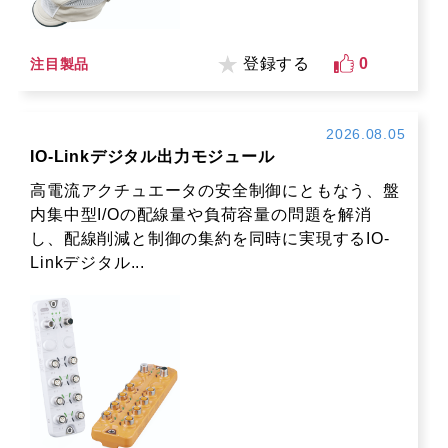
登録する
0
注目製品
2026.08.05
IO-Linkデジタル出力モジュール
高電流アクチュエータの安全制御にともなう、盤
内集中型I/Oの配線量や負荷容量の問題を解消
し、配線削減と制御の集約を同時に実現するIO-
Linkデジタル...