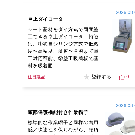
2026.08.
卓上ダイコータ
シート基材をダイ方式で両面塗
工できる卓上ダイコータ。特徴
は、①独自シリンジ方式で低粘
度〜高粘度、薄膜〜厚膜まで塗
工対応可能、②塗工吸着板で基
材を吸着固...
登録する
0
注目製品
2026.08.
頭部保護機能付き作業帽子
標準的な作業帽子と同様の着用
感／快適性を保ちながら、頭頂