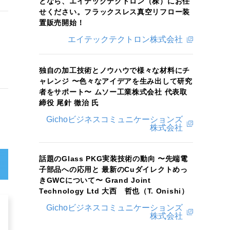
となら、エイテックテクトロン（株）にお任
せください。フラックスレス真空リフロー装
置販売開始！
エイテックテクトロン株式会社
独自の加工技術とノウハウで様々な材料にチ
ャレンジ 〜色々なアイデアを生み出して研究
者をサポート〜 ムソー工業株式会社 代表取
締役 尾針 徹治 氏
Gichoビジネスコミュニケーションズ
株式会社
話題のGlass PKG実装技術の動向 〜先端電
子部品への応用と 最新のCuダイレクトめっ
きGWCについて〜 Grand Joint
Technology Ltd 大西 哲也（T. Onishi）
Gichoビジネスコミュニケーションズ
株式会社