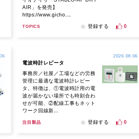
AIR」を発売】
https://www.gicho....
登録する
0
TOPICS
06
2026.08.06
電波時計レピータ
事務所／社屋／工場などの労務
管理に最適な電波時計レピー
タ。特徴は、①電波時計用の電
波が届かない場所でも時刻合わ
せが可能、②配線工事もネット
ワーク回線新...
登録する
0
注目製品