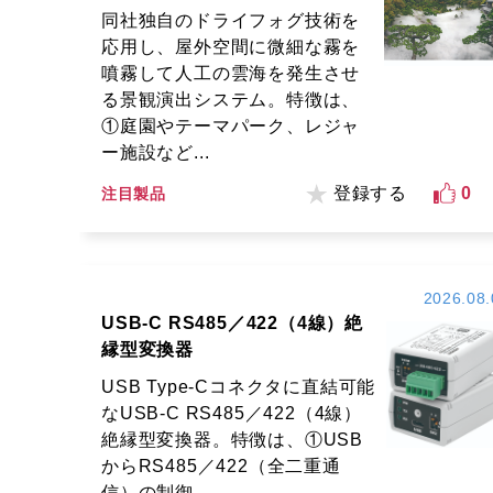
同社独自のドライフォグ技術を
応用し、屋外空間に微細な霧を
噴霧して人工の雲海を発生させ
る景観演出システム。特徴は、
①庭園やテーマパーク、レジャ
ー施設など...
登録する
0
注目製品
2026.08.
USB-C RS485／422（4線）絶
縁型変換器
USB Type-Cコネクタに直結可能
なUSB-C RS485／422（4線）
絶縁型変換器。特徴は、①USB
からRS485／422（全二重通
信）の制御...