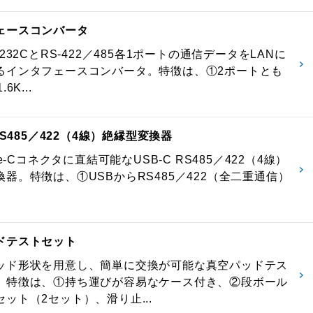
ェースコンバータ
-232CとRS-422／485各1ポートの通信データをLANに
るインタフェースコンバータ。特徴は、①2ポートとも
6K...
 RS485／422（4線）絶縁型変換器
pe-Cコネクタに直結可能なUSB-C RS485／422（4線）
器。特徴は、①USBからRS485／422（全二重通信）
ドテストセット
ッド形状を用意し、簡単に交換が可能な真空パッドテス
。特徴は、①持ち運びが容易なケース付き、②段ボール
ット（2セット）、滑り止...