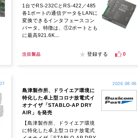
1台でRS-232CとRS-422／485
各1ポートの通信データをLANに
変換できるインタフェースコン
バータ。特徴は、①2ポートとも
に最高921.6K...
登録する
0
注目製品
07
2026.08.06
島津製作所、ドライエア環境に
特化した卓上型コロナ放電式イ
オナイザ「STABLO-AP DRY
AIR」を発売
【島津製作所、ドライエア環境
に特化した卓上型コロナ放電式
イオナイザ「STABLO-AP DRY