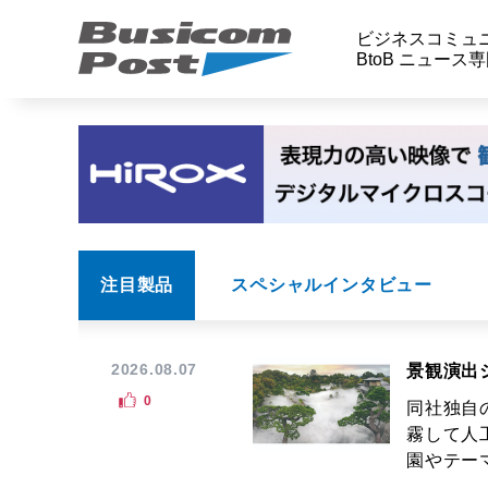
ビジネスコミュ
BtoB ニュース
注目製品
スペシャルインタビュー
2026.08.07
景観演出
0
同社独自
霧して人
園やテーマ