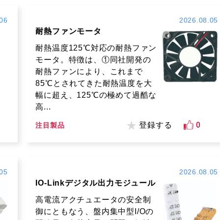
06
2026.08.05
耐熱ファンモータ
耐熱温度125℃対応の耐熱ファン
モータ。特徴は、①同社開発の
耐熱ファンにより、これまで
85℃とされてきた耐熱温度を大
幅に超え、125℃の極めて過酷な
高...
登録する
0
注目製品
05
2026.08.05
IO-Linkデジタル出力モジュール
高電流アクチュエータの安全制
御にともなう、盤内集中型I/Oの