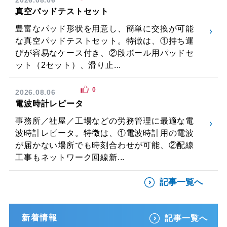
真空パッドテストセット
豊富なパッド形状を用意し、簡単に交換が可能
な真空パッドテストセット。特徴は、①持ち運
びが容易なケース付き、②段ボール用パッドセ
ット（2セット）、滑り止...
0
2026.08.06
電波時計レピータ
事務所／社屋／工場などの労務管理に最適な電
波時計レピータ。特徴は、①電波時計用の電波
が届かない場所でも時刻合わせが可能、②配線
工事もネットワーク回線新...
記事一覧へ
新着情報
記事一覧へ