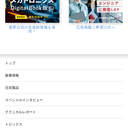
業界注目の生産財情報を発
広告掲載ご希望の方へ
信！
トップ
新着情報
注目製品
スペシャルインタビュー
テクニカルレポート
トピックス