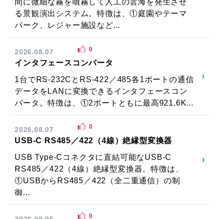
間に微細な霧を噴霧して人工の雲海を発生させ
る景観演出システム。特徴は、①庭園やテーマ
パーク、レジャー施設など...
0
2026.08.07
インタフェースコンバータ
1台でRS-232CとRS-422／485各1ポートの通信
データをLANに変換できるインタフェースコン
バータ。特徴は、①2ポートともに最高921.6K...
0
2026.08.07
USB-C RS485／422（4線）絶縁型変換器
USB Type-Cコネクタに直結可能なUSB-C
RS485／422（4線）絶縁型変換器。特徴は、
①USBからRS485／422（全二重通信）の制
御...
0
2026.08.06