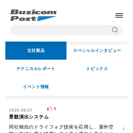
注目製品
スペシャルインタビュー
テクニカルレポート
トピックス
イベント情報
0
2026.08.07
景観演出システム
同社独自のドライフォグ技術を応用し、屋外空