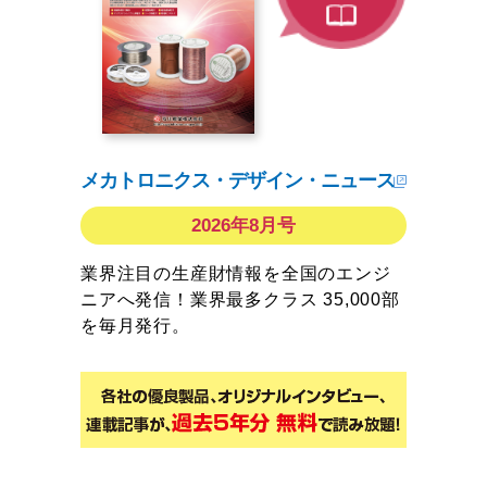
メカトロニクス・デザイン・ニュース
2026年8月号
業界注目の生産財情報を全国のエンジ
ニアへ発信！業界最多クラス 35,000部
を毎月発行。