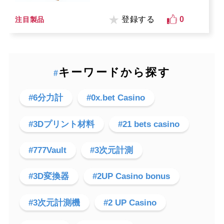
登録する
0
注目製品
キーワードから探す
#
#6分力計
#0x.bet Casino
#3Dプリント材料
#21 bets casino
#777Vault
#3次元計測
#3D変換器
#2UP Casino bonus
#3次元計測機
#2 UP Casino