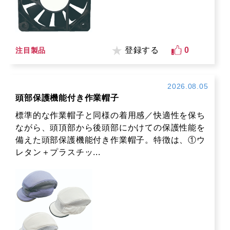
登録する
0
注目製品
2026.08.05
頭部保護機能付き作業帽子
標準的な作業帽子と同様の着用感／快適性を保ち
ながら、頭頂部から後頭部にかけての保護性能を
備えた頭部保護機能付き作業帽子。特徴は、①ウ
レタン＋プラスチッ...