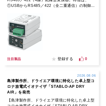
①USBからRS485／422（全二重通信）の制御...
登録する
0
注目製品
2026.08.06
島津製作所、ドライエア環境に特化した卓上型コ
ロナ放電式イオナイザ「STABLO-AP DRY
AIR」を発売
【島津製作所、ドライエア環境に特化した卓上型
コロナ放電式イオナイザ「STABLO-AP DRY