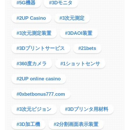
#5G機器
#3Dモニタ
#2UP Casino
#3次元測定
#3次元測定装置
#3DAOI装置
#3Dプリントサービス
#21bets
#360度カメラ
#1ショットセンサ
#2UP online casino
#0xbetbonus777.com
#3次元ビジョン
#3Dプリンタ用材料
#3D加工機
#2分割画面表示装置