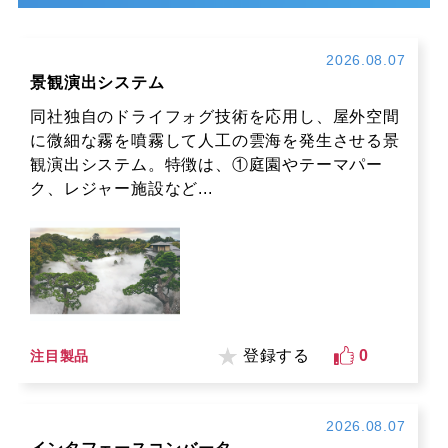
2026.08.07
景観演出システム
同社独自のドライフォグ技術を応用し、屋外空間
に微細な霧を噴霧して人工の雲海を発生させる景
観演出システム。特徴は、①庭園やテーマパー
ク、レジャー施設など...
登録する
0
注目製品
2026.08.07