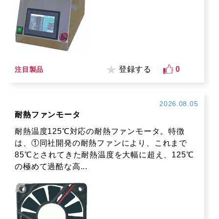
登録する
0
注目製品
2026.08.05
耐熱ファンモータ
耐熱温度125℃対応の耐熱ファンモータ。特徴
は、①同社開発の耐熱ファンにより、これまで
85℃とされてきた耐熱温度を大幅に超え、125℃
の極めて過酷な高...