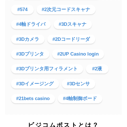
#574
#2次元コードスキャナ
#4軸ドライバ
#3Dスキャナ
#3Dカメラ
#2Dコードリーダ
#3Dプリンタ
#2UP Casino login
#3Dプリンタ用フィラメント
#2液
#3Dイメージング
#3Dセンサ
#21bets casino
#4軸制御ボード
ビジコムポストとは？