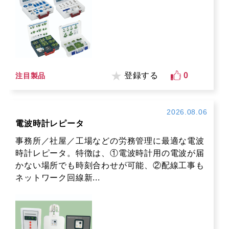
登録する
0
注目製品
2026.08.06
電波時計レピータ
事務所／社屋／工場などの労務管理に最適な電波
時計レピータ。特徴は、①電波時計用の電波が届
かない場所でも時刻合わせが可能、②配線工事も
ネットワーク回線新...