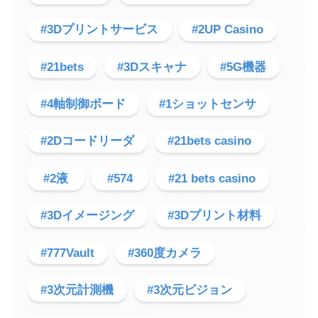
#3Dプリントサービス
#2UP Casino
#21bets
#3Dスキャナ
#5G機器
#4軸制御ボード
#1ショットセンサ
#2Dコードリーダ
#21bets casino
#2液
#574
#21 bets casino
#3Dイメージング
#3Dプリント材料
#777Vault
#360度カメラ
#3次元計測機
#3次元ビジョン