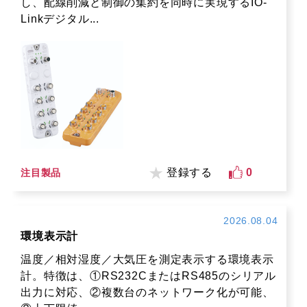
し、配線削減と制御の集約を同時に実現するIO-
Linkデジタル...
登録する
0
注目製品
2026.08.04
環境表示計
温度／相対湿度／大気圧を測定表示する環境表示
計。特徴は、①RS232CまたはRS485のシリアル
出力に対応、②複数台のネットワーク化が可能、