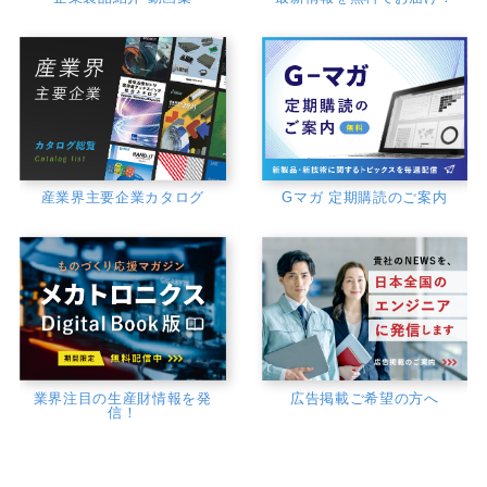
産業界主要企業カタログ
Gマガ 定期購読のご案内
業界注目の生産財情報を発
広告掲載ご希望の方へ
信！