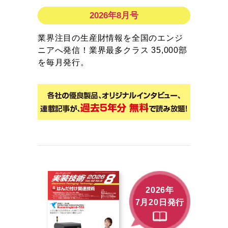
2026年8月号
業界注目の生産財情報を全国のエンジ
ニアへ発信！業界最多クラス 35,000部
を毎月発行。
2026年
7月20日発行