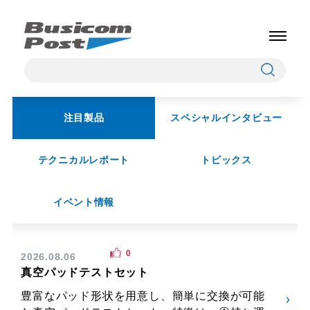
注目製品
スペシャルインタビュー
テクニカルレポート
トピックス
イベント情報
0
2026.08.06
真空パッドテストセット
豊富なパッド形状を用意し、簡単に交換が可能