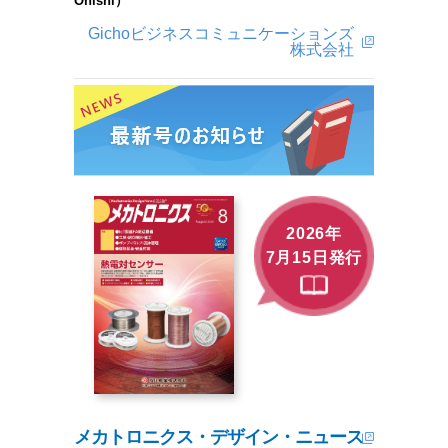
Onishi）
Gichoビジネスコミュニケーションズ
株式会社
2026年
7月15日発行
メカトロニクス・デザイン・ニュース