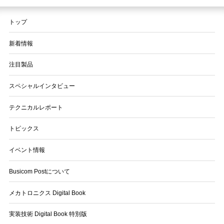
トップ
新着情報
注目製品
スペシャルインタビュー
テクニカルレポート
トピックス
イベント情報
Busicom Postについて
メカトロニクス Digital Book
実装技術 Digital Book 特別版