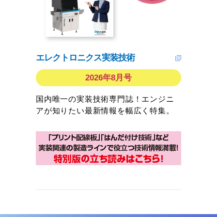
エレクトロニクス実装技術
2026年8月号
国内唯一の実装技術専門誌！エンジニ
アが知りたい最新情報を幅広く特集。