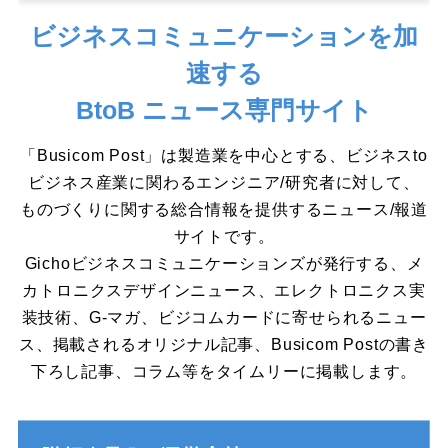
ビジネスコミュニケーションを加
速する
BtoB ニュース専門サイト
「Busicom Post」は製造業を中心とする、ビジネスto
ビジネス産業に関わるエンジニア/研究者に対して、
ものづくりに関する総合情報を提供するニュース/報道
サイトです。
Gichoビジネスコミュニケーションズが発行する、メ
カトロニクスデザインニュース、エレクトロニクス実
装技術、G-マガ、ビジコムカードに寄せられるニュー
ス、掲載されるオリジナル記事、Busicom Postの書き
下ろし記事、コラム等をタイムリーに掲載します。