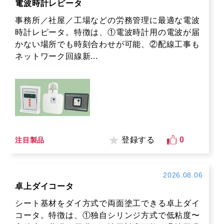
電波時計レピータ
事務所／社屋／工場などの労務管理に最適な電波
時計レピータ。特徴は、①電波時計用の電波が届
かない場所でも時刻合わせが可能、②配線工事も
ネットワーク回線新...
登録する
0
注目製品
2026.08.06
卓上ダイコータ
シート基材をダイ方式で両面塗工できる卓上ダイ
コータ。特徴は、①独自シリンジ方式で低粘度〜