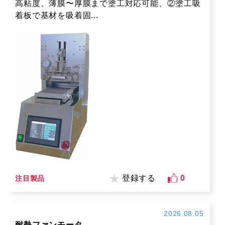
高粘度、薄膜〜厚膜まで塗工対応可能、②塗工吸
着板で基材を吸着固...
登録する
0
注目製品
2026.08.05
耐熱ファンモータ