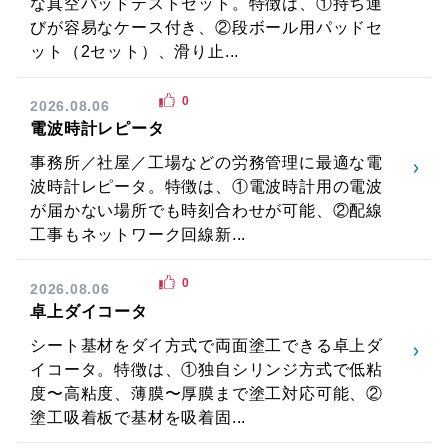
な真空パッドテストセット。特徴は、①持ち運
びが容易なケース付き、②段ボール用パッドセ
ット（2セット）、滑り止...
0
2026.08.06
電波時計レピータ
事務所／社屋／工場などの労務管理に最適な電
波時計レピータ。特徴は、①電波時計用の電波
が届かない場所でも時刻合わせが可能、②配線
工事もネットワーク回線新...
0
2026.08.06
卓上ダイコータ
シート基材をダイ方式で両面塗工できる卓上ダ
イコータ。特徴は、①独自シリンジ方式で低粘
度〜高粘度、薄膜〜厚膜まで塗工対応可能、②
塗工吸着板で基材を吸着固...