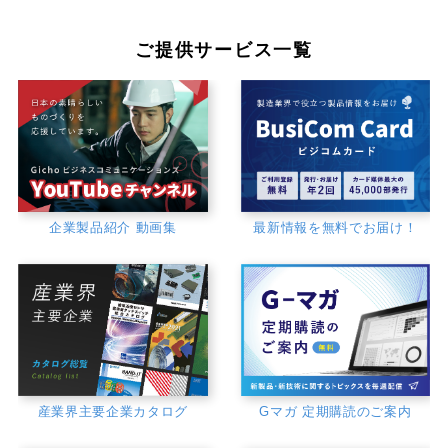
ご提供サービス一覧
企業製品紹介 動画集
最新情報を無料でお届け！
産業界主要企業カタログ
Gマガ 定期購読のご案内