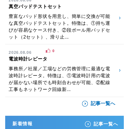
真空パッドテストセット
豊富なパッド形状を用意し、簡単に交換が可能
な真空パッドテストセット。特徴は、①持ち運
びが容易なケース付き、②段ボール用パッドセ
ット（2セット）、滑り止...
0
2026.08.06
電波時計レピータ
事務所／社屋／工場などの労務管理に最適な電
波時計レピータ。特徴は、①電波時計用の電波
が届かない場所でも時刻合わせが可能、②配線
工事もネットワーク回線新...
記事一覧へ
新着情報
記事一覧へ