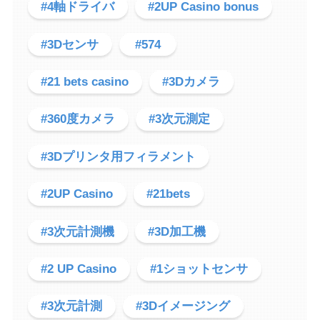
#4軸ドライバ
#2UP Casino bonus
#3Dセンサ
#574
#21 bets casino
#3Dカメラ
#360度カメラ
#3次元測定
#3Dプリンタ用フィラメント
#2UP Casino
#21bets
#3次元計測機
#3D加工機
#2 UP Casino
#1ショットセンサ
#3次元計測
#3Dイメージング