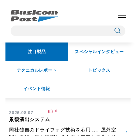
注目製品
スペシャルインタビュー
テクニカルレポート
トピックス
イベント情報
0
2026.08.07
景観演出システム
同社独自のドライフォグ技術を応用し、屋外空