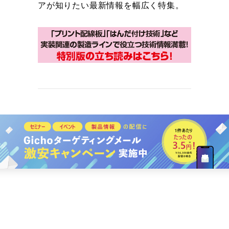
アが知りたい最新情報を幅広く特集。