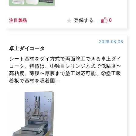
登録する
0
注目製品
2026.08.06
卓上ダイコータ
シート基材をダイ方式で両面塗工できる卓上ダイ
コータ。特徴は、①独自シリンジ方式で低粘度〜
高粘度、薄膜〜厚膜まで塗工対応可能、②塗工吸
着板で基材を吸着固...