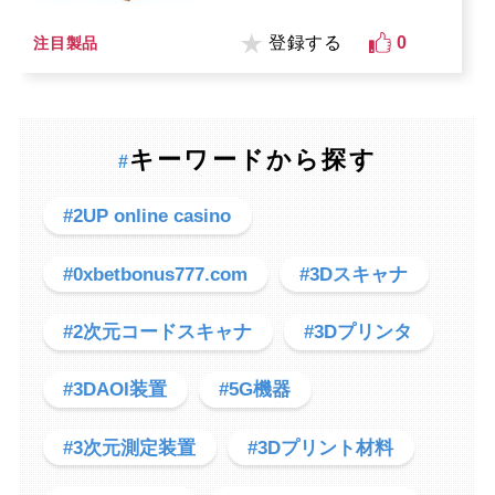
登録する
0
注目製品
キーワードから探す
#
#2UP online casino
#0xbetbonus777.com
#3Dスキャナ
#2次元コードスキャナ
#3Dプリンタ
#3DAOI装置
#5G機器
#3次元測定装置
#3Dプリント材料