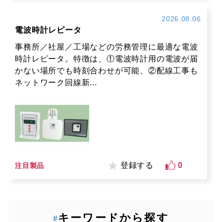
2026.08.06
電波時計レピータ
事務所／社屋／工場などの労務管理に最適な電波
時計レピータ。特徴は、①電波時計用の電波が届
かない場所でも時刻合わせが可能、②配線工事も
ネットワーク回線新...
登録する
0
注目製品
キーワードから探す
#