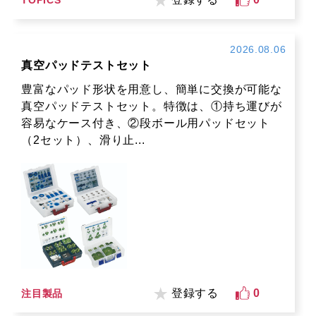
2026.08.06
真空パッドテストセット
豊富なパッド形状を用意し、簡単に交換が可能な
真空パッドテストセット。特徴は、①持ち運びが
容易なケース付き、②段ボール用パッドセット
（2セット）、滑り止...
登録する
0
注目製品