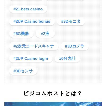
#21 bets casino
#2UP Casino bonus
#3Dモニタ
#5G機器
#2液
#2次元コードスキャナ
#3Dカメラ
#2UP Casino login
#6分力計
#3Dセンサ
ビジコムポストとは？