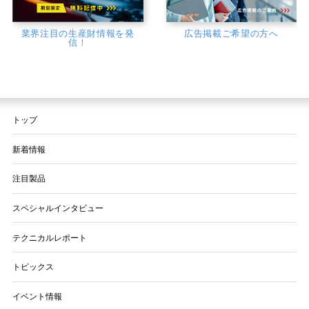
業界注目の生産財情報を発
広告掲載ご希望の方へ
信！
トップ
新着情報
注目製品
スペシャルインタビュー
テクニカルレポート
トピックス
イベント情報