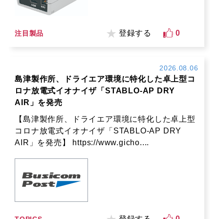
登録する
0
注目製品
2026.08.06
島津製作所、ドライエア環境に特化した卓上型コ
ロナ放電式イオナイザ「STABLO-AP DRY
AIR」を発売
【島津製作所、ドライエア環境に特化した卓上型
コロナ放電式イオナイザ「STABLO-AP DRY
AIR」を発売】 https://www.gicho....
登録する
0
TOPICS