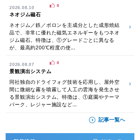
0
2026.08.10
ネオジム磁石
ネオジム／鉄／ボロンを主成分とした成形焼結
品で、非常に優れた磁気エネルギーをもつネオ
ジム磁石。特徴は、①グレードごとに異なる
が、最高約200℃程度の使...
0
2026.08.07
景観演出システム
同社独自のドライフォグ技術を応用し、屋外空
間に微細な霧を噴霧して人工の雲海を発生させ
る景観演出システム。特徴は、①庭園やテーマ
パーク、レジャー施設など...
記事一覧へ