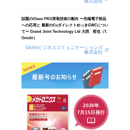
株式会社
話題のGlass PKG実装技術の動向 〜先端電子部品
への応用と 最新のCuダイレクトめっきGWCについ
て〜 Grand Joint Technology Ltd 大西 哲也（T.
Onishi）
Gichoビジネスコミュニケーションズ
株式会社
2026年
7月15日発行