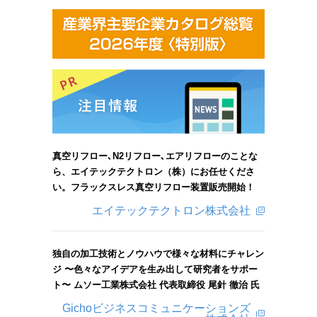
真空リフロー､N2リフロー､エアリフローのことな
ら、エイテックテクトロン（株）にお任せくださ
い。フラックスレス真空リフロー装置販売開始！
エイテックテクトロン株式会社
独自の加工技術とノウハウで様々な材料にチャレン
ジ 〜色々なアイデアを生み出して研究者をサポー
ト〜 ムソー工業株式会社 代表取締役 尾針 徹治 氏
Gichoビジネスコミュニケーションズ