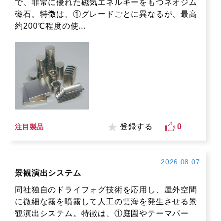
で、非常に優れた磁気エネルギーをもつネオジム
磁石。特徴は、①グレードごとに異なるが、最高
約200℃程度の使...
登録する
0
注目製品
2026.08.07
景観演出システム
同社独自のドライフォグ技術を応用し、屋外空間
に微細な霧を噴霧して人工の雲海を発生させる景
観演出システム。特徴は、①庭園やテーマパー