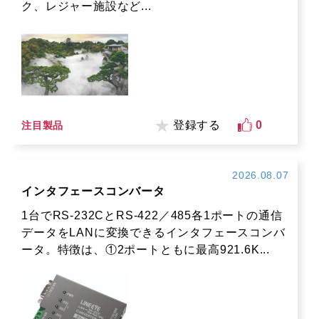
ク、レジャー施設など...
登録する
0
注目製品
2026.08.07
インタフェースコンバータ
1台でRS-232CとRS-422／485各1ポートの通信
データをLANに変換できるインタフェースコンバ
ータ。特徴は、①2ポートともに最高921.6K...