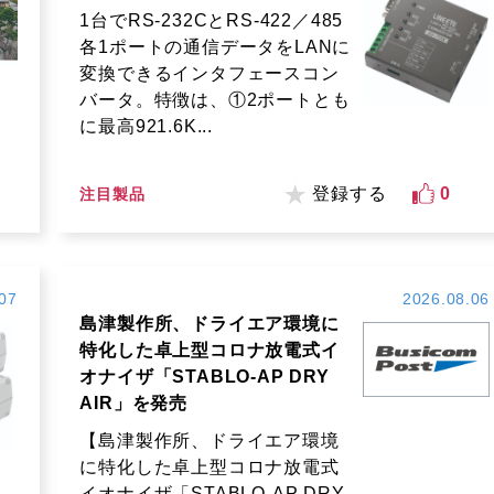
1台でRS-232CとRS-422／485
各1ポートの通信データをLANに
変換できるインタフェースコン
バータ。特徴は、①2ポートとも
に最高921.6K...
登録する
0
注目製品
07
2026.08.06
島津製作所、ドライエア環境に
特化した卓上型コロナ放電式イ
オナイザ「STABLO-AP DRY
AIR」を発売
【島津製作所、ドライエア環境
に特化した卓上型コロナ放電式
イオナイザ「STABLO-AP DRY