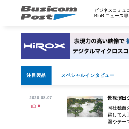
ビジネスコミュ
BtoB ニュース
注目製品
スペシャルインタビュー
2026.08.07
景観演出
0
同社独自
霧して人
園やテーマ