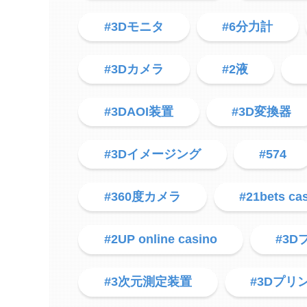
#3Dモニタ
#6分力計
#3Dカメラ
#2液
#3DAOI装置
#3D変換器
#3Dイメージング
#574
#360度カメラ
#21bets ca
#2UP online casino
#3
#3次元測定装置
#3Dプリ