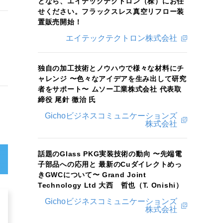
となら、エイテックテクトロン（株）にお任
せください。フラックスレス真空リフロー装
置販売開始！
エイテックテクトロン株式会社
独自の加工技術とノウハウで様々な材料にチ
ャレンジ 〜色々なアイデアを生み出して研究
者をサポート〜 ムソー工業株式会社 代表取
締役 尾針 徹治 氏
Gichoビジネスコミュニケーションズ
株式会社
話題のGlass PKG実装技術の動向 〜先端電
子部品への応用と 最新のCuダイレクトめっ
きGWCについて〜 Grand Joint
Technology Ltd 大西 哲也（T. Onishi）
Gichoビジネスコミュニケーションズ
株式会社