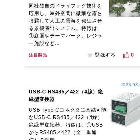
同社独自のドライフォグ技術を
応用し、屋外空間に微細な霧を
噴霧して人工の雲海を発生させ
る景観演出システム。特徴は、
①庭園やテーマパーク、レジャ
ー施設など...
登録する
0
注目製品
2026.08.
USB-C RS485／422（4線）絶
縁型変換器
USB Type-Cコネクタに直結可能
なUSB-C RS485／422（4線）
絶縁型変換器。特徴は、①USB
からRS485／422（全二重通
信）の制御...