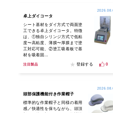
2026.08.
卓上ダイコータ
シート基材をダイ方式で両面塗
工できる卓上ダイコータ。特徴
は、①独自シリンジ方式で低粘
度〜高粘度、薄膜〜厚膜まで塗
工対応可能、②塗工吸着板で基
材を吸着固...
登録する
0
注目製品
2026.08.
頭部保護機能付き作業帽子
標準的な作業帽子と同様の着用
感／快適性を保ちながら、頭頂