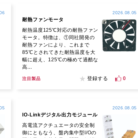
06
2026.08.05
耐熱ファンモータ
耐熱温度125℃対応の耐熱ファン
モータ。特徴は、①同社開発の
耐熱ファンにより、これまで
85℃とされてきた耐熱温度を大
幅に超え、125℃の極めて過酷な
高...
登録する
0
注目製品
05
2026.08.05
IO-Linkデジタル出力モジュール
高電流アクチュエータの安全制
御にともなう、盤内集中型I/Oの