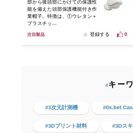
部から後頭部にかけての保護性
能を備えた頭部保護機能付き作
業帽子。特徴は、①ウレタン＋
プラスチッ...
登録する
0
注目製品
キー
#
#3次元計測機
#0x.bet Cas
#3Dプリント材料
#3Dス