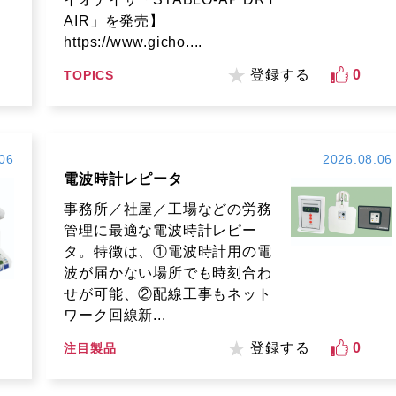
AIR」を発売】
https://www.gicho....
登録する
0
TOPICS
06
2026.08.06
電波時計レピータ
事務所／社屋／工場などの労務
管理に最適な電波時計レピー
タ。特徴は、①電波時計用の電
波が届かない場所でも時刻合わ
せが可能、②配線工事もネット
ワーク回線新...
登録する
0
注目製品