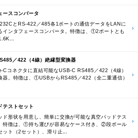
ェースコンバータ
-232CとRS-422／485各1ポートの通信データをLANに
るインタフェースコンバータ。特徴は、①2ポートとも
6K...
 RS485／422（4線）絶縁型変換器
pe-Cコネクタに直結可能なUSB-C RS485／422（4線）
器。特徴は、①USBからRS485／422（全二重通信）
ドテストセット
ッド形状を用意し、簡単に交換が可能な真空パッドテス
。特徴は、①持ち運びが容易なケース付き、②段ボール
ット（2セット）、滑り止...