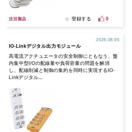
登録する
0
注目製品
2026.08.05
IO-Linkデジタル出力モジュール
高電流アクチュエータの安全制御にともなう、盤
内集中型I/Oの配線量や負荷容量の問題を解消
し、配線削減と制御の集約を同時に実現するIO-
Linkデジタル...