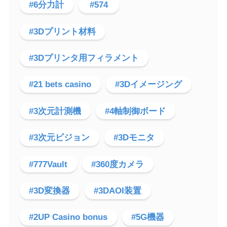
#6分力計
#574
#3Dプリント材料
#3Dプリンタ用フィラメント
#21 bets casino
#3Dイメージング
#3次元計測機
#4軸制御ボード
#3次元ビジョン
#3Dモニタ
#777Vault
#360度カメラ
#3D変換器
#3DAOI装置
#2UP Casino bonus
#5G機器