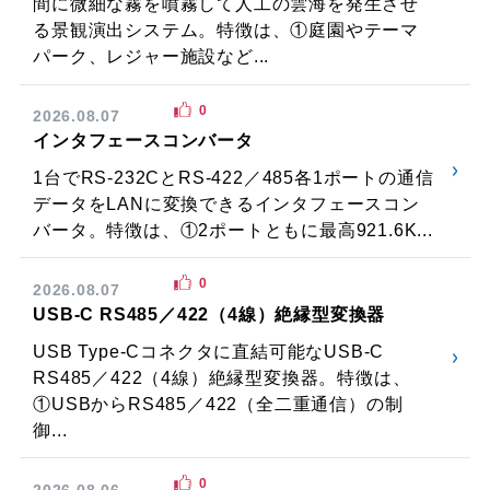
間に微細な霧を噴霧して人工の雲海を発生させ
る景観演出システム。特徴は、①庭園やテーマ
パーク、レジャー施設など...
0
2026.08.07
インタフェースコンバータ
1台でRS-232CとRS-422／485各1ポートの通信
データをLANに変換できるインタフェースコン
バータ。特徴は、①2ポートともに最高921.6K...
0
2026.08.07
USB-C RS485／422（4線）絶縁型変換器
USB Type-Cコネクタに直結可能なUSB-C
RS485／422（4線）絶縁型変換器。特徴は、
①USBからRS485／422（全二重通信）の制
御...
0
2026.08.06