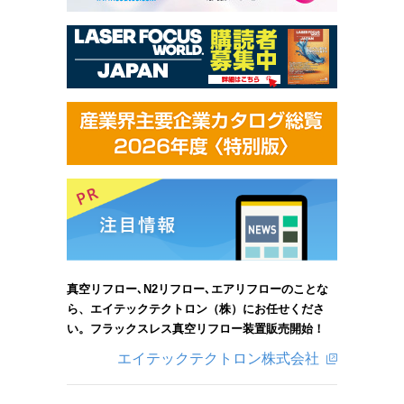
真空リフロー､N2リフロー､エアリフローのことな
ら、エイテックテクトロン（株）にお任せくださ
い。フラックスレス真空リフロー装置販売開始！
エイテックテクトロン株式会社