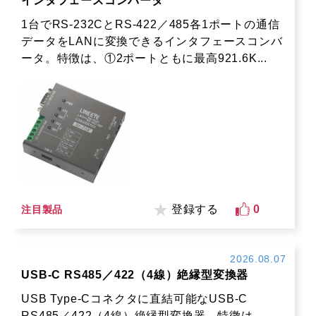
インタフェースコンバータ
1台でRS-232CとRS-422／485各1ポートの通信
データをLANに変換できるインタフェースコンバ
ータ。特徴は、①2ポートともに最高921.6K...
登録する
0
注目製品
2026.08.07
USB-C RS485／422（4線）絶縁型変換器
USB Type-Cコネクタに直結可能なUSB-C
RS485／422（4線）絶縁型変換器。特徴は、