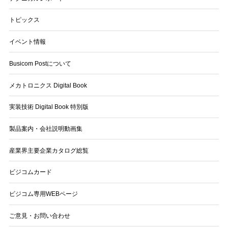
トピックス
イベント情報
Busicom Postについて
メカトロニクス Digital Book
実装技術 Digital Book 特別版
製品案内・会社説明動画集
産業界主要企業カタログ総覧
ビジコムカード
ビジコム専用WEBページ
ご意見・お問い合わせ