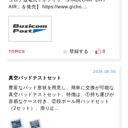
AIR」を発売】 https://www.gicho....
登録する
0
TOPICS
2026.08.06
真空パッドテストセット
豊富なパッド形状を用意し、簡単に交換が可能な
真空パッドテストセット。特徴は、①持ち運びが
容易なケース付き、②段ボール用パッドセット
（2セット）、滑り止...