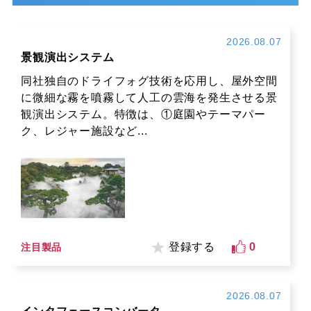
2026.08.07
景観演出システム
同社独自のドライフォグ技術を応用し、屋外空間
に微細な霧を噴霧して人工の雲海を発生させる景
観演出システム。特徴は、①庭園やテーマパー
ク、レジャー施設など...
登録する
0
注目製品
2026.08.07