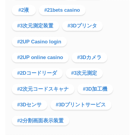
#2液
#21bets casino
#3次元測定装置
#3Dプリンタ
#2UP Casino login
#2UP online casino
#3Dカメラ
#2Dコードリーダ
#3次元測定
#2次元コードスキャナ
#3D加工機
#3Dセンサ
#3Dプリントサービス
#2分割画面表示装置