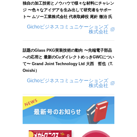
独自の加工技術とノウハウで様々な材料にチャレン
ジ 〜色々なアイデアを生み出して研究者をサポー
ト〜 ムソー工業株式会社 代表取締役 尾針 徹治 氏
Gichoビジネスコミュニケーションズ
株式会社
話題のGlass PKG実装技術の動向 〜先端電子部品
への応用と 最新のCuダイレクトめっきGWCについ
て〜 Grand Joint Technology Ltd 大西 哲也（T.
Onishi）
Gichoビジネスコミュニケーションズ
株式会社