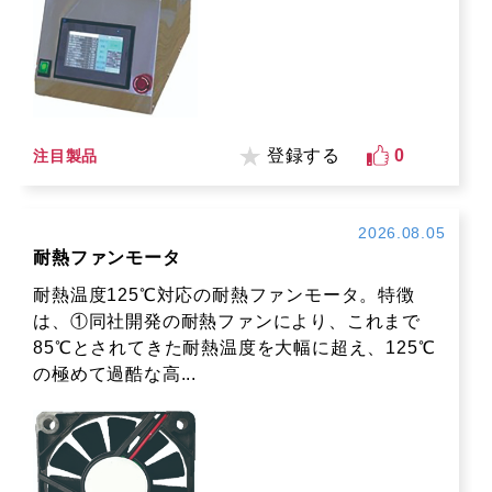
登録する
0
注目製品
2026.08.05
耐熱ファンモータ
耐熱温度125℃対応の耐熱ファンモータ。特徴
は、①同社開発の耐熱ファンにより、これまで
85℃とされてきた耐熱温度を大幅に超え、125℃
の極めて過酷な高...