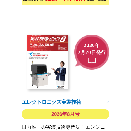
2026年
7月20日発行
エレクトロニクス実装技術
2026年8月号
国内唯一の実装技術専門誌！エンジニ