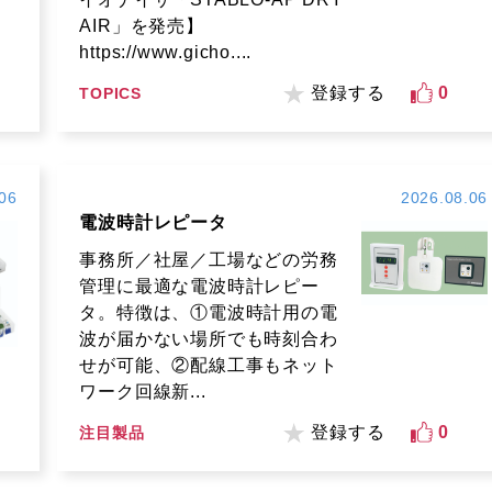
AIR」を発売】
https://www.gicho....
登録する
0
TOPICS
06
2026.08.06
電波時計レピータ
事務所／社屋／工場などの労務
管理に最適な電波時計レピー
タ。特徴は、①電波時計用の電
波が届かない場所でも時刻合わ
せが可能、②配線工事もネット
ワーク回線新...
登録する
0
注目製品