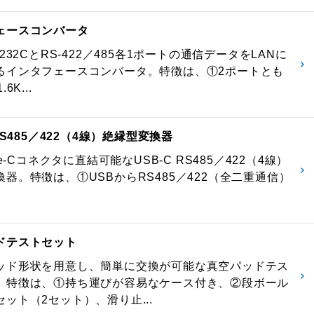
ェースコンバータ
-232CとRS-422／485各1ポートの通信データをLANに
るインタフェースコンバータ。特徴は、①2ポートとも
6K...
 RS485／422（4線）絶縁型変換器
pe-Cコネクタに直結可能なUSB-C RS485／422（4線）
器。特徴は、①USBからRS485／422（全二重通信）
ドテストセット
ッド形状を用意し、簡単に交換が可能な真空パッドテス
。特徴は、①持ち運びが容易なケース付き、②段ボール
ット（2セット）、滑り止...