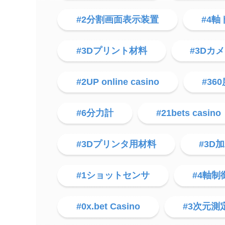
#2分割画面表示装置
#4
#3Dプリント材料
#3Dカ
#2UP online casino
#36
#6分力計
#21bets casino
#3Dプリンタ用材料
#3D
#1ショットセンサ
#4軸制
#0x.bet Casino
#3次元測