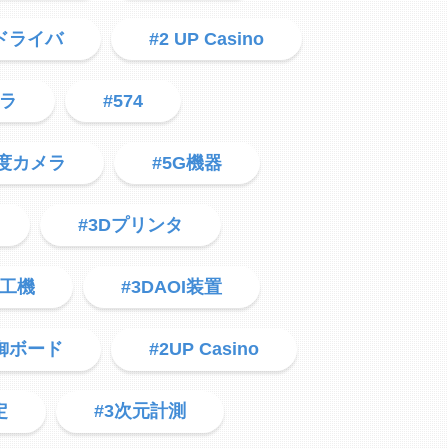
軸ドライバ
#2 UP Casino
メラ
#574
0度カメラ
#5G機器
#3Dプリンタ
加工機
#3DAOI装置
御ボード
#2UP Casino
定
#3次元計測