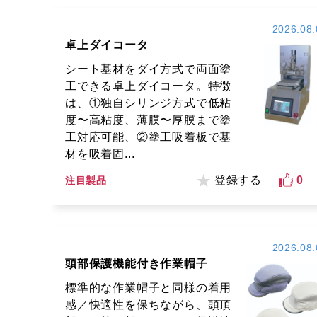
2026.08.
卓上ダイコータ
シート基材をダイ方式で両面塗
工できる卓上ダイコータ。特徴
は、①独自シリンジ方式で低粘
度〜高粘度、薄膜〜厚膜まで塗
工対応可能、②塗工吸着板で基
材を吸着固...
登録する
0
注目製品
2026.08.
頭部保護機能付き作業帽子
標準的な作業帽子と同様の着用
感／快適性を保ちながら、頭頂