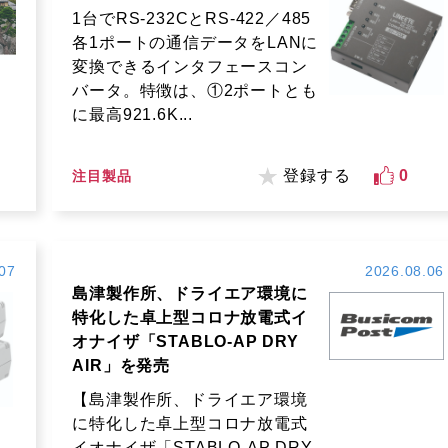
1台でRS-232CとRS-422／485
各1ポートの通信データをLANに
変換できるインタフェースコン
バータ。特徴は、①2ポートとも
に最高921.6K...
登録する
0
注目製品
07
2026.08.06
島津製作所、ドライエア環境に
特化した卓上型コロナ放電式イ
オナイザ「STABLO-AP DRY
AIR」を発売
【島津製作所、ドライエア環境
に特化した卓上型コロナ放電式
イオナイザ「STABLO-AP DRY