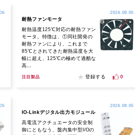
06
2026.08.05
耐熱ファンモータ
耐熱温度125℃対応の耐熱ファン
モータ。特徴は、①同社開発の
耐熱ファンにより、これまで
85℃とされてきた耐熱温度を大
幅に超え、125℃の極めて過酷な
高...
登録する
0
注目製品
05
2026.08.05
IO-Linkデジタル出力モジュール
高電流アクチュエータの安全制
御にともなう、盤内集中型I/Oの