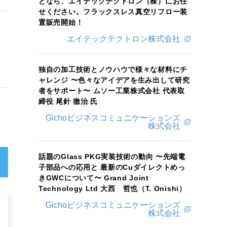
となら、エイテックテクトロン（株）にお任
せください。フラックスレス真空リフロー装
置販売開始！
エイテックテクトロン株式会社
独自の加工技術とノウハウで様々な材料にチ
ャレンジ 〜色々なアイデアを生み出して研究
者をサポート〜 ムソー工業株式会社 代表取
締役 尾針 徹治 氏
Gichoビジネスコミュニケーションズ
株式会社
話題のGlass PKG実装技術の動向 〜先端電
子部品への応用と 最新のCuダイレクトめっ
きGWCについて〜 Grand Joint
Technology Ltd 大西 哲也（T. Onishi）
Gichoビジネスコミュニケーションズ
株式会社