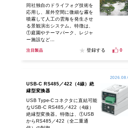
同社独自のドライフォグ技術を
応用し、屋外空間に微細な霧を
噴霧して人工の雲海を発生させ
る景観演出システム。特徴は、
①庭園やテーマパーク、レジャ
ー施設など...
登録する
0
注目製品
2026.08.
USB-C RS485／422（4線）絶
縁型変換器
USB Type-Cコネクタに直結可能
なUSB-C RS485／422（4線）
絶縁型変換器。特徴は、①USB
からRS485／422（全二重通
信）の制御...