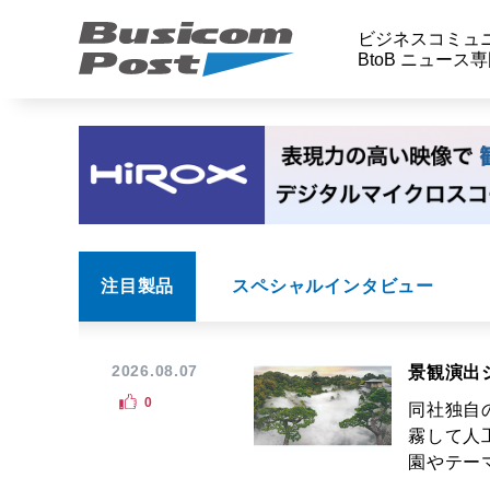
ビジネスコミュ
BtoB ニュース
注目製品
スペシャルインタビュー
2026.08.07
景観演出
0
同社独自
霧して人
園やテーマ