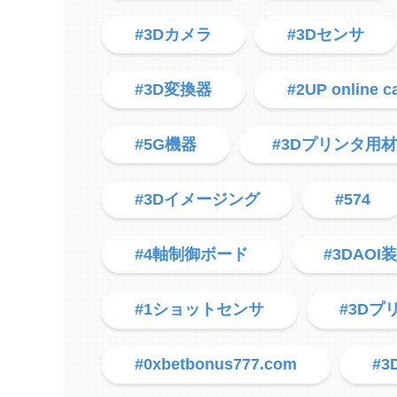
#3Dカメラ
#3Dセンサ
#3D変換器
#2UP online c
#5G機器
#3Dプリンタ用
#3Dイメージング
#574
#4軸制御ボード
#3DAOI
#1ショットセンサ
#3Dプ
#0xbetbonus777.com
#