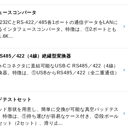
ェースコンバータ
-232CとRS-422／485各1ポートの通信データをLANに
るインタフェースコンバータ。特徴は、①2ポートとも
6K...
 RS485／422（4線）絶縁型変換器
pe-Cコネクタに直結可能なUSB-C RS485／422（4線）
器。特徴は、①USBからRS485／422（全二重通信）
ドテストセット
ッド形状を用意し、簡単に交換が可能な真空パッドテス
。特徴は、①持ち運びが容易なケース付き、②段ボール
ット（2セット）、滑り止...