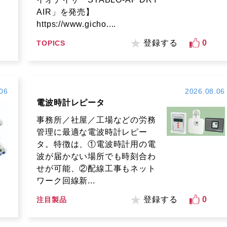
AIR」を発売】
https://www.gicho....
登録する
0
TOPICS
06
2026.08.06
電波時計レピータ
事務所／社屋／工場などの労務
管理に最適な電波時計レピー
タ。特徴は、①電波時計用の電
波が届かない場所でも時刻合わ
せが可能、②配線工事もネット
ワーク回線新...
登録する
0
注目製品