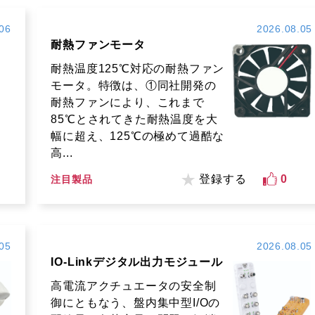
06
2026.08.05
耐熱ファンモータ
耐熱温度125℃対応の耐熱ファン
モータ。特徴は、①同社開発の
耐熱ファンにより、これまで
85℃とされてきた耐熱温度を大
幅に超え、125℃の極めて過酷な
高...
登録する
0
注目製品
05
2026.08.05
IO-Linkデジタル出力モジュール
高電流アクチュエータの安全制
御にともなう、盤内集中型I/Oの