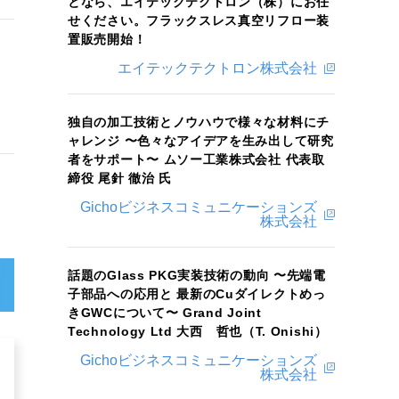
となら、エイテックテクトロン（株）にお任
せください。フラックスレス真空リフロー装
置販売開始！
エイテックテクトロン株式会社
独自の加工技術とノウハウで様々な材料にチ
ャレンジ 〜色々なアイデアを生み出して研究
者をサポート〜 ムソー工業株式会社 代表取
締役 尾針 徹治 氏
Gichoビジネスコミュニケーションズ
株式会社
話題のGlass PKG実装技術の動向 〜先端電
子部品への応用と 最新のCuダイレクトめっ
きGWCについて〜 Grand Joint
Technology Ltd 大西 哲也（T. Onishi）
Gichoビジネスコミュニケーションズ
株式会社