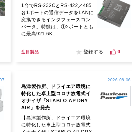
1台でRS-232CとRS-422／485
各1ポートの通信データをLANに
変換できるインタフェースコン
バータ。特徴は、①2ポートとも
に最高921.6K...
登録する
0
注目製品
07
2026.08.06
島津製作所、ドライエア環境に
特化した卓上型コロナ放電式イ
オナイザ「STABLO-AP DRY
AIR」を発売
【島津製作所、ドライエア環境
に特化した卓上型コロナ放電式
イオナイザ「STABLO-AP DRY