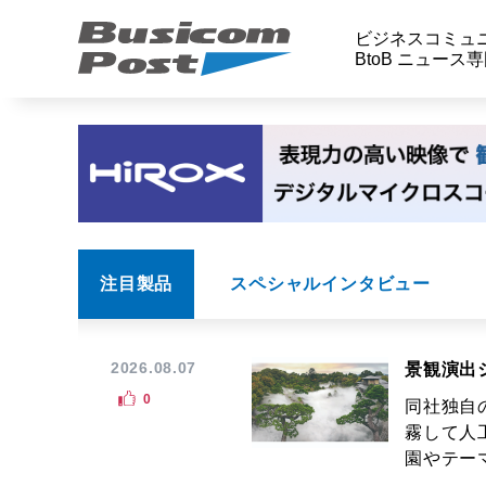
ビジネスコミュ
BtoB ニュース
注目製品
スペシャルインタビュー
2026.08.07
景観演出
0
同社独自
霧して人
園やテーマ