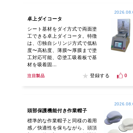
2026.08.
卓上ダイコータ
シート基材をダイ方式で両面塗
工できる卓上ダイコータ。特徴
は、①独自シリンジ方式で低粘
度〜高粘度、薄膜〜厚膜まで塗
工対応可能、②塗工吸着板で基
材を吸着固...
登録する
0
注目製品
2026.08.
頭部保護機能付き作業帽子
標準的な作業帽子と同様の着用
感／快適性を保ちながら、頭頂