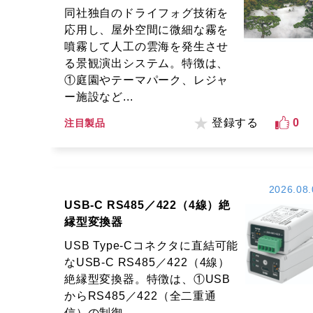
同社独自のドライフォグ技術を
応用し、屋外空間に微細な霧を
噴霧して人工の雲海を発生させ
る景観演出システム。特徴は、
①庭園やテーマパーク、レジャ
ー施設など...
登録する
0
注目製品
2026.08.
USB-C RS485／422（4線）絶
縁型変換器
USB Type-Cコネクタに直結可能
なUSB-C RS485／422（4線）
絶縁型変換器。特徴は、①USB
からRS485／422（全二重通
信）の制御...