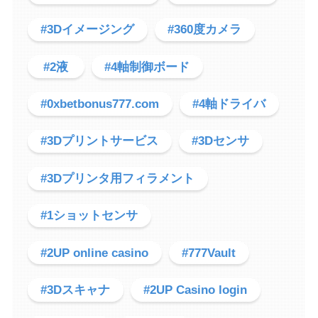
#3Dイメージング
#360度カメラ
#2液
#4軸制御ボード
#0xbetbonus777.com
#4軸ドライバ
#3Dプリントサービス
#3Dセンサ
#3Dプリンタ用フィラメント
#1ショットセンサ
#2UP online casino
#777Vault
#3Dスキャナ
#2UP Casino login