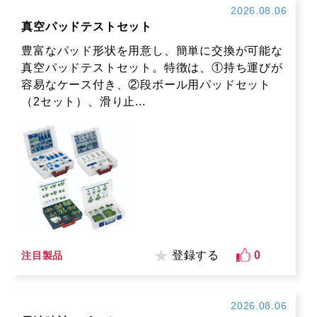
2026.08.06
真空パッドテストセット
豊富なパッド形状を用意し、簡単に交換が可能な
真空パッドテストセット。特徴は、①持ち運びが
容易なケース付き、②段ボール用パッドセット
（2セット）、滑り止...
登録する
0
注目製品
2026.08.06