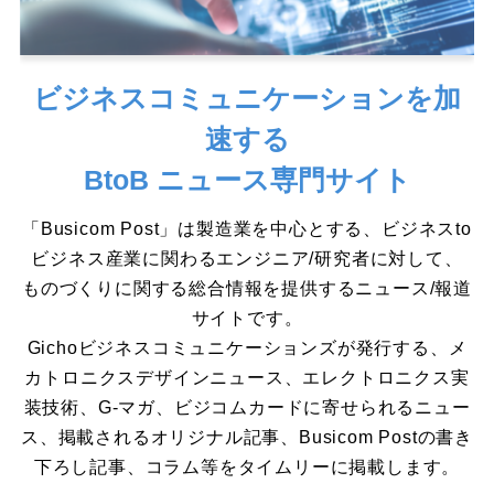
ビジネスコミュニケーションを加
速する
BtoB ニュース専門サイト
「Busicom Post」は製造業を中心とする、ビジネスto
ビジネス産業に関わるエンジニア/研究者に対して、
ものづくりに関する総合情報を提供するニュース/報道
サイトです。
Gichoビジネスコミュニケーションズが発行する、メ
カトロニクスデザインニュース、エレクトロニクス実
装技術、G-マガ、ビジコムカードに寄せられるニュー
ス、掲載されるオリジナル記事、Busicom Postの書き
下ろし記事、コラム等をタイムリーに掲載します。