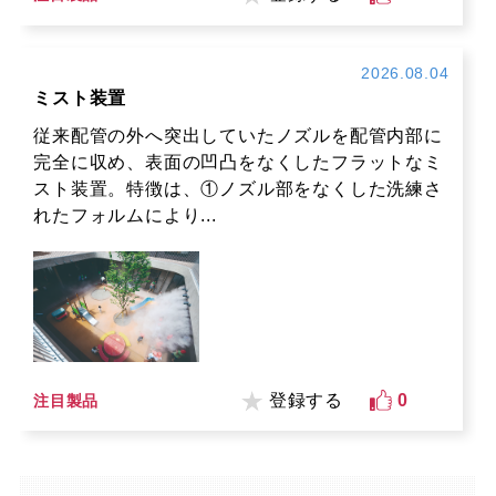
2026.08.04
ミスト装置
従来配管の外へ突出していたノズルを配管内部に
完全に収め、表面の凹凸をなくしたフラットなミ
スト装置。特徴は、①ノズル部をなくした洗練さ
れたフォルムにより...
登録する
0
注目製品