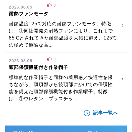
0
2026.08.05
耐熱ファンモータ
耐熱温度125℃対応の耐熱ファンモータ。特徴
は、①同社開発の耐熱ファンにより、これまで
85℃とされてきた耐熱温度を大幅に超え、125℃
の極めて過酷な高...
0
2026.08.05
頭部保護機能付き作業帽子
標準的な作業帽子と同様の着用感／快適性を保
ちながら、頭頂部から後頭部にかけての保護性
能を備えた頭部保護機能付き作業帽子。特徴
は、①ウレタン＋プラスチッ...
記事一覧へ