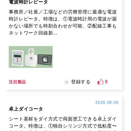
電波時計レピータ
事務所／社屋／工場などの労務管理に最適な電波
時計レピータ。特徴は、①電波時計用の電波が届
かない場所でも時刻合わせが可能、②配線工事も
ネットワーク回線新...
登録する
0
注目製品
2026.08.06
卓上ダイコータ
シート基材をダイ方式で両面塗工できる卓上ダイ
コータ。特徴は、①独自シリンジ方式で低粘度〜