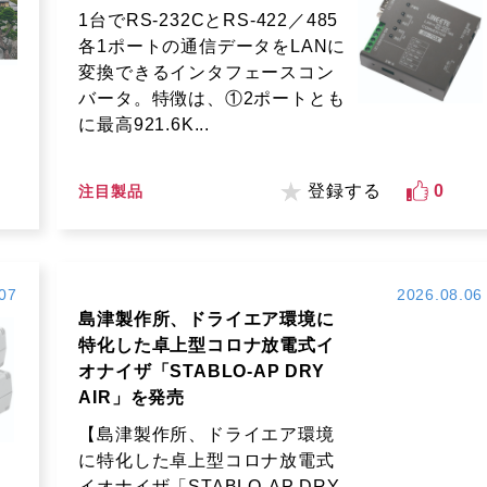
1台でRS-232CとRS-422／485
各1ポートの通信データをLANに
変換できるインタフェースコン
バータ。特徴は、①2ポートとも
に最高921.6K...
登録する
0
注目製品
07
2026.08.06
島津製作所、ドライエア環境に
特化した卓上型コロナ放電式イ
オナイザ「STABLO-AP DRY
AIR」を発売
【島津製作所、ドライエア環境
に特化した卓上型コロナ放電式
イオナイザ「STABLO-AP DRY