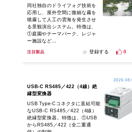
同社独自のドライフォグ技術を
応用し、屋外空間に微細な霧を
噴霧して人工の雲海を発生させ
る景観演出システム。特徴は、
①庭園やテーマパーク、レジャ
ー施設など...
登録する
0
注目製品
2026.08.
USB-C RS485／422（4線）絶
縁型変換器
USB Type-Cコネクタに直結可能
なUSB-C RS485／422（4線）
絶縁型変換器。特徴は、①USB
からRS485／422（全二重通
信）の制御...