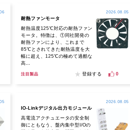
06
2026.08.05
耐熱ファンモータ
耐熱温度125℃対応の耐熱ファン
モータ。特徴は、①同社開発の
耐熱ファンにより、これまで
85℃とされてきた耐熱温度を大
幅に超え、125℃の極めて過酷な
高...
登録する
0
注目製品
05
2026.08.05
IO-Linkデジタル出力モジュール
高電流アクチュエータの安全制
御にともなう、盤内集中型I/Oの