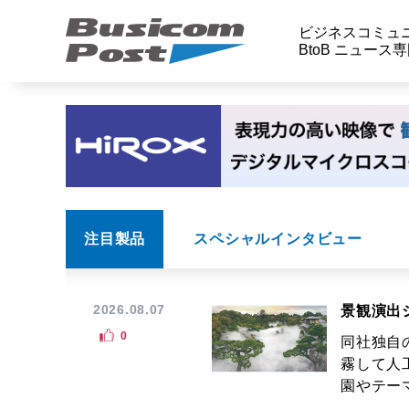
ビジネスコミュ
BtoB ニュース
注目製品
スペシャルインタビュー
2026.08.07
景観演出
0
同社独自
霧して人
園やテーマ