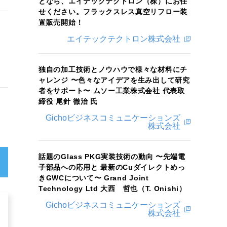
となら、エイテックテクトロン（株）にお任
せください。フラックスレス真空リフロー装
置販売開始！
エイテックテクトロン株式会社
独自の加工技術とノウハウで様々な材料にチ
ャレンジ 〜色々なアイデアを生み出して研究
者をサポート〜 ムソー工業株式会社 代表取
締役 尾針 徹治 氏
Gichoビジネスコミュニケーションズ
株式会社
話題のGlass PKG実装技術の動向 〜先端電
子部品への応用と 最新のCuダイレクトめっ
きGWCについて〜 Grand Joint
Technology Ltd 大西 哲也（T. Onishi）
Gichoビジネスコミュニケーションズ
株式会社