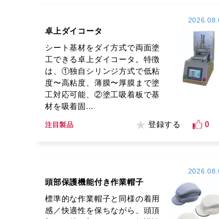
2026.08.
卓上ダイコータ
シート基材をダイ方式で両面塗
工できる卓上ダイコータ。特徴
は、①独自シリンジ方式で低粘
度〜高粘度、薄膜〜厚膜まで塗
工対応可能、②塗工吸着板で基
材を吸着固...
登録する
0
注目製品
2026.08.
頭部保護機能付き作業帽子
標準的な作業帽子と同様の着用
感／快適性を保ちながら、頭頂