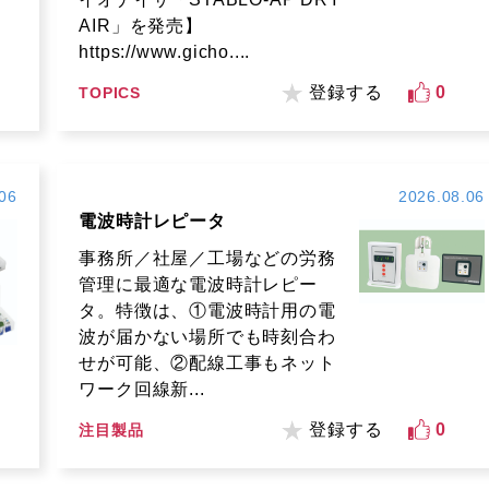
AIR」を発売】
https://www.gicho....
登録する
0
TOPICS
06
2026.08.06
電波時計レピータ
事務所／社屋／工場などの労務
管理に最適な電波時計レピー
タ。特徴は、①電波時計用の電
波が届かない場所でも時刻合わ
せが可能、②配線工事もネット
ワーク回線新...
登録する
0
注目製品