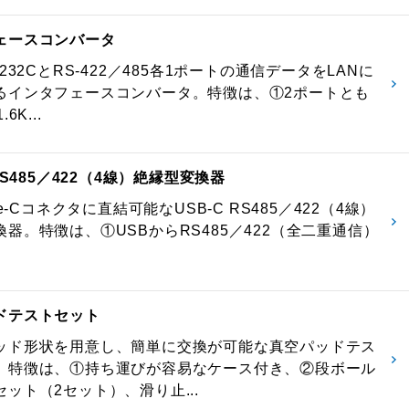
ェースコンバータ
-232CとRS-422／485各1ポートの通信データをLANに
るインタフェースコンバータ。特徴は、①2ポートとも
6K...
 RS485／422（4線）絶縁型変換器
pe-Cコネクタに直結可能なUSB-C RS485／422（4線）
器。特徴は、①USBからRS485／422（全二重通信）
ドテストセット
ッド形状を用意し、簡単に交換が可能な真空パッドテス
。特徴は、①持ち運びが容易なケース付き、②段ボール
ット（2セット）、滑り止...