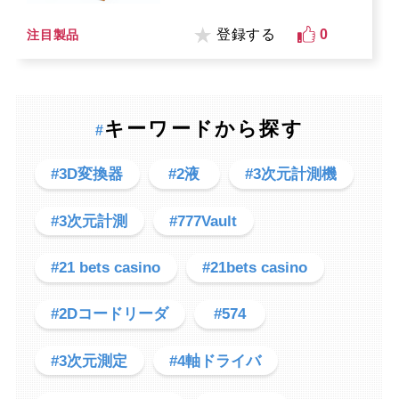
登録する
0
注目製品
キーワードから探す
#
#3D変換器
#2液
#3次元計測機
#3次元計測
#777Vault
#21 bets casino
#21bets casino
#2Dコードリーダ
#574
#3次元測定
#4軸ドライバ