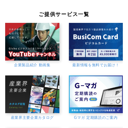
ご提供サービス一覧
企業製品紹介 動画集
最新情報を無料でお届け！
産業界主要企業カタログ
Gマガ 定期購読のご案内