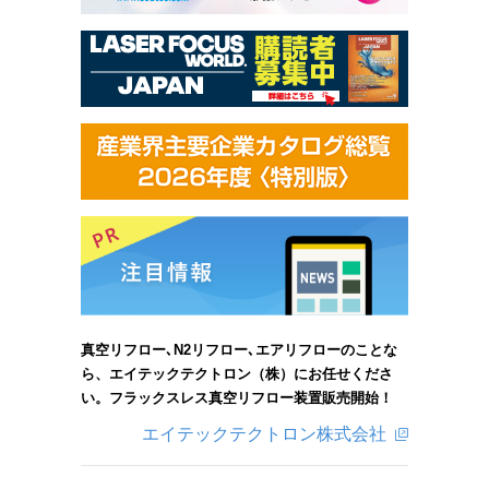
真空リフロー､N2リフロー､エアリフローのことな
ら、エイテックテクトロン（株）にお任せくださ
い。フラックスレス真空リフロー装置販売開始！
エイテックテクトロン株式会社