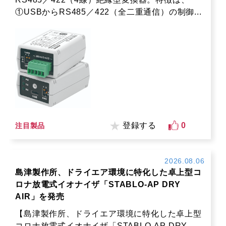
①USBからRS485／422（全二重通信）の制御...
登録する
0
注目製品
2026.08.06
島津製作所、ドライエア環境に特化した卓上型コ
ロナ放電式イオナイザ「STABLO-AP DRY
AIR」を発売
【島津製作所、ドライエア環境に特化した卓上型
コロナ放電式イオナイザ「STABLO-AP DRY