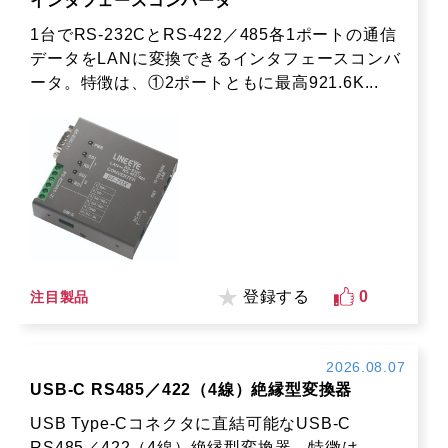
インタフェースコンバータ
1台でRS-232CとRS-422／485各1ポートの通信
データをLANに変換できるインタフェースコンバ
ータ。特徴は、①2ポートともに最高921.6K...
登録する
0
注目製品
2026.08.07
USB-C RS485／422（4線）絶縁型変換器
USB Type-Cコネクタに直結可能なUSB-C
RS485／422（4線）絶縁型変換器。特徴は、