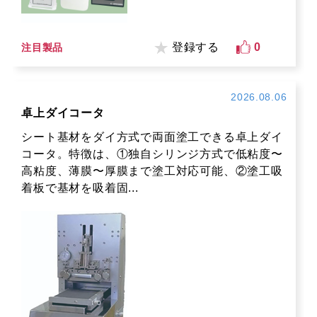
登録する
0
注目製品
2026.08.06
卓上ダイコータ
シート基材をダイ方式で両面塗工できる卓上ダイ
コータ。特徴は、①独自シリンジ方式で低粘度〜
高粘度、薄膜〜厚膜まで塗工対応可能、②塗工吸
着板で基材を吸着固...