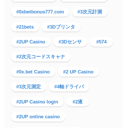
#0xbetbonus777.com
#3次元計測
#21bets
#3Dプリンタ
#2UP Casino
#3Dセンサ
#574
#2次元コードスキャナ
#0x.bet Casino
#2 UP Casino
#3次元測定
#4軸ドライバ
#2UP Casino login
#2液
#2UP online casino