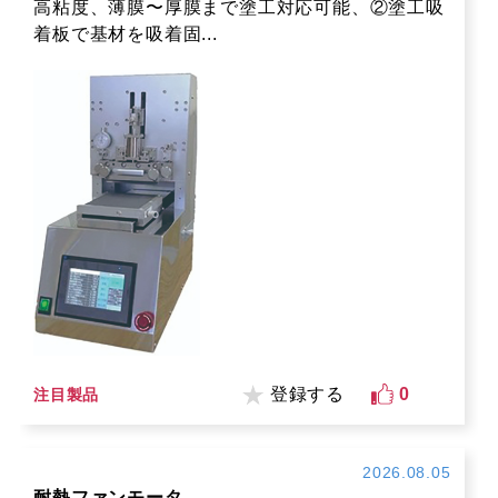
高粘度、薄膜〜厚膜まで塗工対応可能、②塗工吸
着板で基材を吸着固...
登録する
0
注目製品
2026.08.05
耐熱ファンモータ