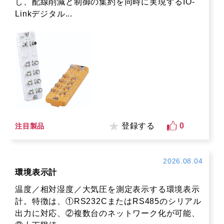
し、配線削減と制御の集約を同時に実現するIO-
Linkデジタル...
登録する
0
注目製品
2026.08.04
環境表示計
温度／相対湿度／大気圧を測定表示する環境表示
計。特徴は、①RS232CまたはRS485のシリアル
出力に対応、②複数台のネットワーク化が可能、