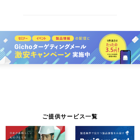
ご提供サービス一覧