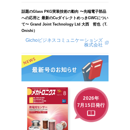
話題のGlass PKG実装技術の動向 〜先端電子部品
への応用と 最新のCuダイレクトめっきGWCについ
て〜 Grand Joint Technology Ltd 大西 哲也（T.
Onishi）
Gichoビジネスコミュニケーションズ
株式会社
2026年
7月15日発行