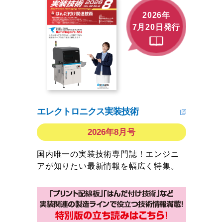
2026年
7月20日発行
エレクトロニクス実装技術
2026年8月号
国内唯一の実装技術専門誌！エンジニ
アが知りたい最新情報を幅広く特集。