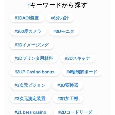
キーワードから探す
#
#3DAOI装置
#6分力計
#360度カメラ
#3Dモニタ
#3Dイメージング
#3Dプリンタ用材料
#3Dスキャナ
#2UP Casino bonus
#4軸制御ボード
#3次元ビジョン
#3D変換器
#3次元測定装置
#3D加工機
#21 bets casino
#2Dコードリーダ