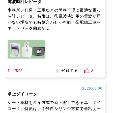
電波時計レピータ
事務所／社屋／工場などの労務管理に最適な電波
時計レピータ。特徴は、①電波時計用の電波が届
かない場所でも時刻合わせが可能、②配線工事も
ネットワーク回線新...
登録する
0
注目製品
2026.08.06
卓上ダイコータ
シート基材をダイ方式で両面塗工できる卓上ダイ
コータ。特徴は、①独自シリンジ方式で低粘度〜