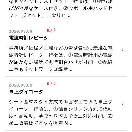
な真空パッドテストセット。特徴は、①持ち運
びが容易なケース付き、②段ボール用パッドセ
ット（2セット）、滑り止...
0
2026.08.06
電波時計レピータ
事務所／社屋／工場などの労務管理に最適な電
波時計レピータ。特徴は、①電波時計用の電波
が届かない場所でも時刻合わせが可能、②配線
工事もネットワーク回線新...
0
2026.08.06
卓上ダイコータ
シート基材をダイ方式で両面塗工できる卓上ダ
イコータ。特徴は、①独自シリンジ方式で低粘
度〜高粘度、薄膜〜厚膜まで塗工対応可能、②
塗工吸着板で基材を吸着固...