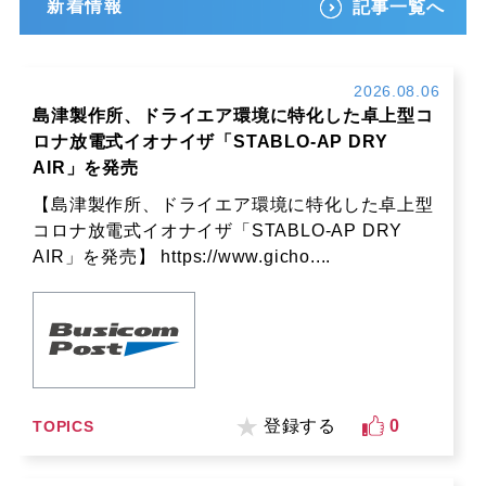
新着情報
記事一覧へ
2026.08.06
島津製作所、ドライエア環境に特化した卓上型コ
ロナ放電式イオナイザ「STABLO-AP DRY
AIR」を発売
【島津製作所、ドライエア環境に特化した卓上型
コロナ放電式イオナイザ「STABLO-AP DRY
AIR」を発売】 https://www.gicho....
登録する
0
TOPICS