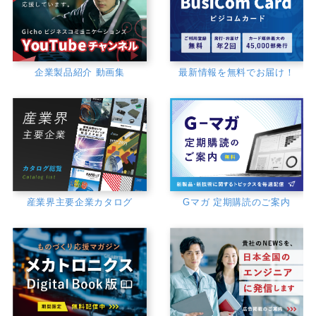
企業製品紹介 動画集
最新情報を無料でお届け！
産業界主要企業カタログ
Gマガ 定期購読のご案内