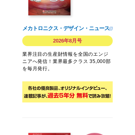
メカトロニクス・デザイン・ニュース
2026年8月号
業界注目の生産財情報を全国のエンジ
ニアへ発信！業界最多クラス 35,000部
を毎月発行。