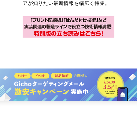
アが知りたい最新情報を幅広く特集。