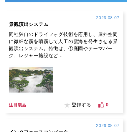
2026.08.07
景観演出システム
同社独自のドライフォグ技術を応用し、屋外空間
に微細な霧を噴霧して人工の雲海を発生させる景
観演出システム。特徴は、①庭園やテーマパー
ク、レジャー施設など...
登録する
0
注目製品
2026.08.07