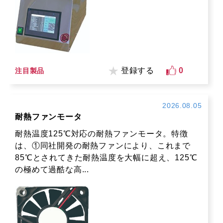
登録する
0
注目製品
2026.08.05
耐熱ファンモータ
耐熱温度125℃対応の耐熱ファンモータ。特徴
は、①同社開発の耐熱ファンにより、これまで
85℃とされてきた耐熱温度を大幅に超え、125℃
の極めて過酷な高...