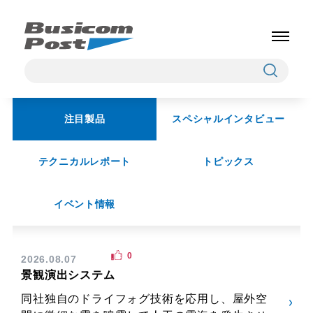
注目製品
スペシャルインタビュー
テクニカルレポート
トピックス
イベント情報
0
2026.08.07
景観演出システム
同社独自のドライフォグ技術を応用し、屋外空