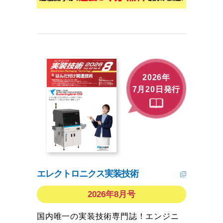
2026年
7月20日発行
エレクトロニクス実装技術
2026年8月号
国内唯一の実装技術専門誌！エンジニ