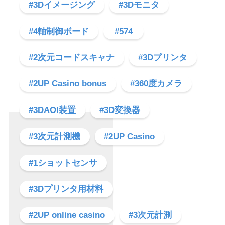
#3Dイメージング
#3Dモニタ
#4軸制御ボード
#574
#2次元コードスキャナ
#3Dプリンタ
#2UP Casino bonus
#360度カメラ
#3DAOI装置
#3D変換器
#3次元計測機
#2UP Casino
#1ショットセンサ
#3Dプリンタ用材料
#2UP online casino
#3次元計測