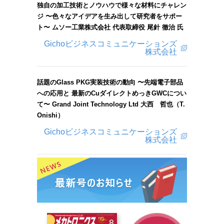
独自の加工技術とノウハウで様々な材料にチャレン
ジ 〜色々なアイデアを生み出して研究者をサポー
ト〜 ムソー工業株式会社 代表取締役 尾針 徹治 氏
Gichoビジネスコミュニケーションズ
株式会社
話題のGlass PKG実装技術の動向 〜先端電子部品
への応用と 最新のCuダイレクトめっきGWCについ
て〜 Grand Joint Technology Ltd 大西 哲也（T.
Onishi）
Gichoビジネスコミュニケーションズ
株式会社