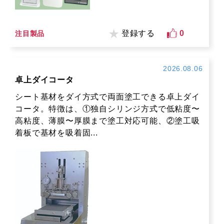
登録する
0
注目製品
2026.08.06
卓上ダイコータ
シート基材をダイ方式で両面塗工できる卓上ダイ
コータ。特徴は、①独自シリンジ方式で低粘度〜
高粘度、薄膜〜厚膜まで塗工対応可能、②塗工吸
着板で基材を吸着固...