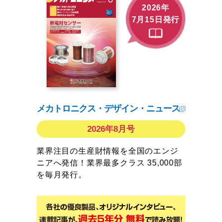
2026年
7月15日発行
メカトロニクス・デザイン・ニュース
2026年8月号
業界注目の生産財情報を全国のエンジ
ニアへ発信！業界最多クラス 35,000部
を毎月発行。