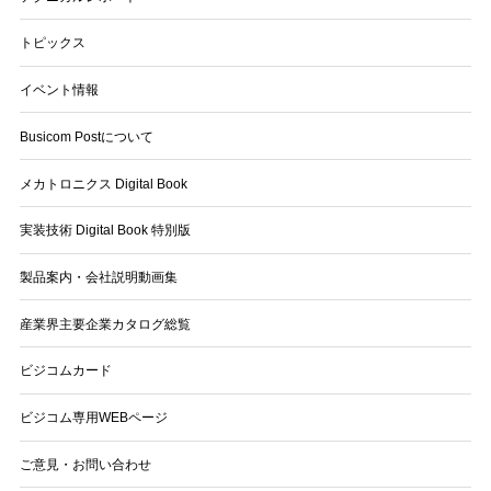
トピックス
イベント情報
Busicom Postについて
メカトロニクス Digital Book
実装技術 Digital Book 特別版
製品案内・会社説明動画集
産業界主要企業カタログ総覧
ビジコムカード
ビジコム専用WEBページ
ご意見・お問い合わせ