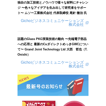
独自の加工技術とノウハウで様々な材料にチャレン
ジ 〜色々なアイデアを生み出して研究者をサポー
ト〜 ムソー工業株式会社 代表取締役 尾針 徹治 氏
Gichoビジネスコミュニケーションズ
株式会社
話題のGlass PKG実装技術の動向 〜先端電子部品
への応用と 最新のCuダイレクトめっきGWCについ
て〜 Grand Joint Technology Ltd 大西 哲也（T.
Onishi）
Gichoビジネスコミュニケーションズ
株式会社