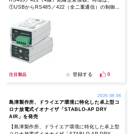
①USBからRS485／422（全二重通信）の制御...
登録する
0
注目製品
2026.08.06
島津製作所、ドライエア環境に特化した卓上型コ
ロナ放電式イオナイザ「STABLO-AP DRY
AIR」を発売
【島津製作所、ドライエア環境に特化した卓上型
コロナ放電式イオナイザ「STABLO-AP DRY