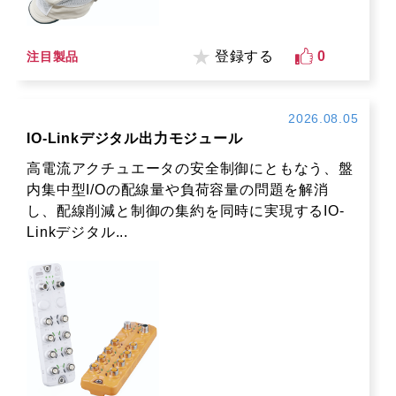
登録する
0
注目製品
2026.08.05
IO-Linkデジタル出力モジュール
高電流アクチュエータの安全制御にともなう、盤
内集中型I/Oの配線量や負荷容量の問題を解消
し、配線削減と制御の集約を同時に実現するIO-
Linkデジタル...