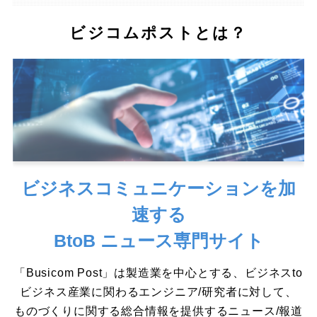
ビジコムポストとは？
ビジネスコミュニケーションを加
速する
BtoB ニュース専門サイト
「Busicom Post」は製造業を中心とする、ビジネスto
ビジネス産業に関わるエンジニア/研究者に対して、
ものづくりに関する総合情報を提供するニュース/報道