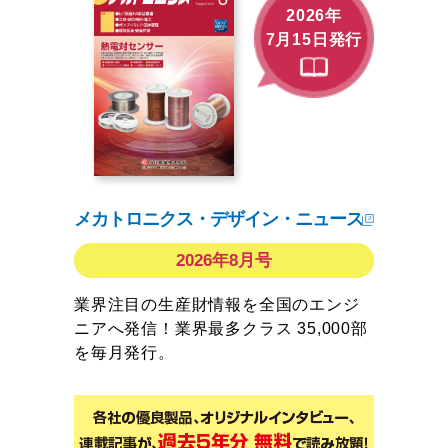
2026年
7月15日発行
メカトロニクス・デザイン・ニュース
2026年8月号
業界注目の生産財情報を全国のエンジ
ニアへ発信！業界最多クラス 35,000部
を毎月発行。