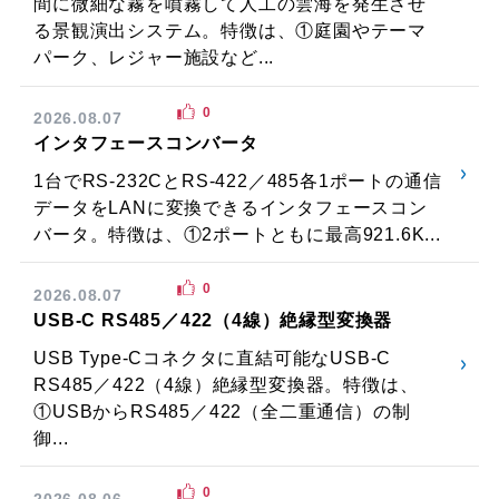
間に微細な霧を噴霧して人工の雲海を発生させ
る景観演出システム。特徴は、①庭園やテーマ
パーク、レジャー施設など...
0
2026.08.07
インタフェースコンバータ
1台でRS-232CとRS-422／485各1ポートの通信
データをLANに変換できるインタフェースコン
バータ。特徴は、①2ポートともに最高921.6K...
0
2026.08.07
USB-C RS485／422（4線）絶縁型変換器
USB Type-Cコネクタに直結可能なUSB-C
RS485／422（4線）絶縁型変換器。特徴は、
①USBからRS485／422（全二重通信）の制
御...
0
2026.08.06