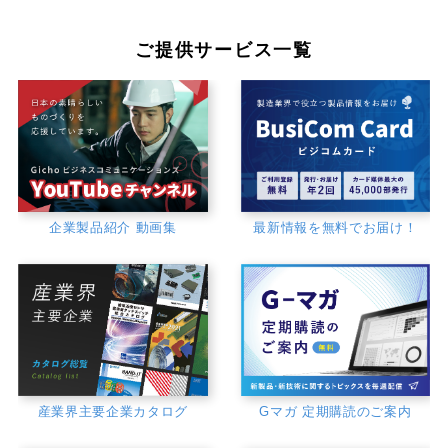
ご提供サービス一覧
企業製品紹介 動画集
最新情報を無料でお届け！
産業界主要企業カタログ
Gマガ 定期購読のご案内