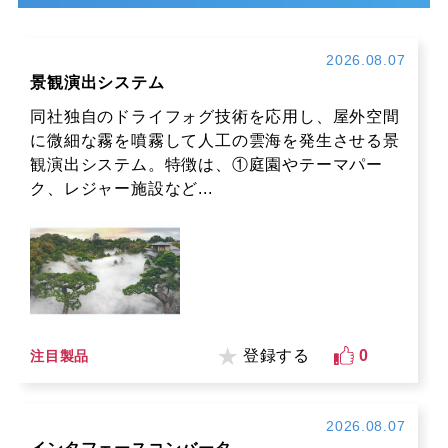
2026.08.07
景観演出システム
同社独自のドライフォグ技術を応用し、屋外空間
に微細な霧を噴霧して人工の雲海を発生させる景
観演出システム。特徴は、①庭園やテーマパー
ク、レジャー施設など...
登録する
0
注目製品
2026.08.07