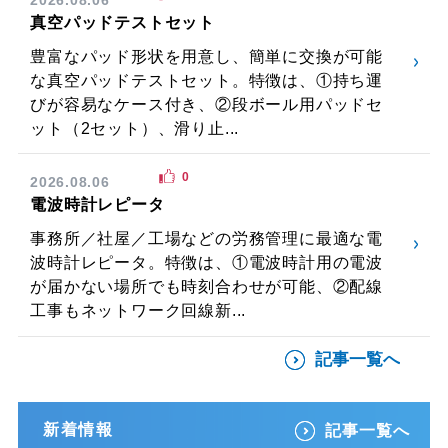
真空パッドテストセット
豊富なパッド形状を用意し、簡単に交換が可能
な真空パッドテストセット。特徴は、①持ち運
びが容易なケース付き、②段ボール用パッドセ
ット（2セット）、滑り止...
0
2026.08.06
電波時計レピータ
事務所／社屋／工場などの労務管理に最適な電
波時計レピータ。特徴は、①電波時計用の電波
が届かない場所でも時刻合わせが可能、②配線
工事もネットワーク回線新...
記事一覧へ
新着情報
記事一覧へ