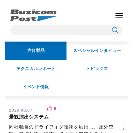
注目製品
スペシャルインタビュー
テクニカルレポート
トピックス
イベント情報
0
2026.08.07
景観演出システム
同社独自のドライフォグ技術を応用し、屋外空