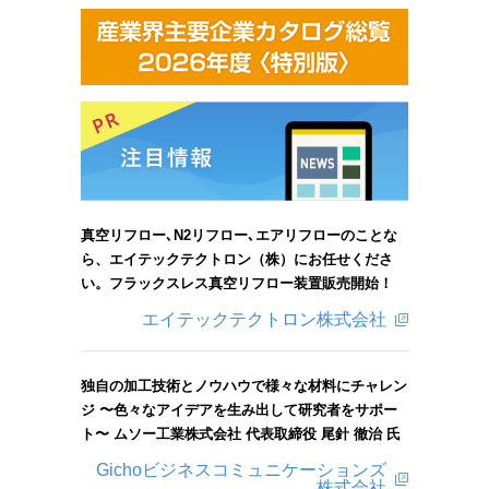
真空リフロー､N2リフロー､エアリフローのことな
ら、エイテックテクトロン（株）にお任せくださ
い。フラックスレス真空リフロー装置販売開始！
エイテックテクトロン株式会社
独自の加工技術とノウハウで様々な材料にチャレン
ジ 〜色々なアイデアを生み出して研究者をサポー
ト〜 ムソー工業株式会社 代表取締役 尾針 徹治 氏
Gichoビジネスコミュニケーションズ
株式会社