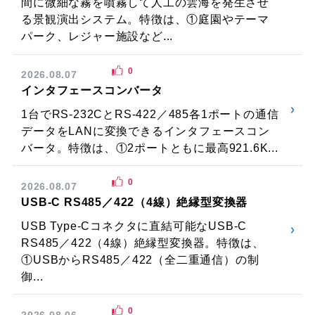
間に微細な霧を噴霧して人工の雲海を発生させ
る景観演出システム。特徴は、①庭園やテーマ
パーク、レジャー施設など...
0
2026.08.07
インタフェースコンバータ
1台でRS-232CとRS-422／485各1ポートの通信
データをLANに変換できるインタフェースコン
バータ。特徴は、①2ポートともに最高921.6K...
0
2026.08.07
USB-C RS485／422（4線）絶縁型変換器
USB Type-Cコネクタに直結可能なUSB-C
RS485／422（4線）絶縁型変換器。特徴は、
①USBからRS485／422（全二重通信）の制
御...
0
2026.08.06