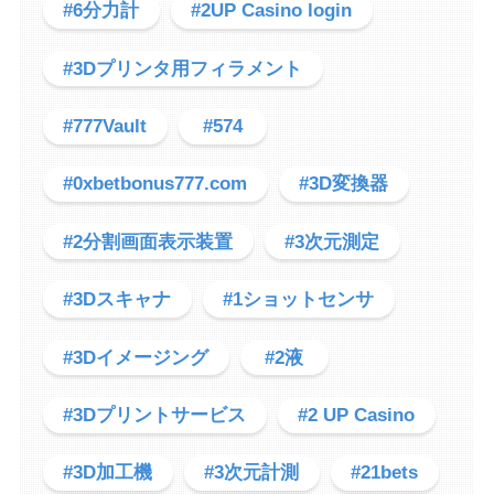
#6分力計
#2UP Casino login
#3Dプリンタ用フィラメント
#777Vault
#574
#0xbetbonus777.com
#3D変換器
#2分割画面表示装置
#3次元測定
#3Dスキャナ
#1ショットセンサ
#3Dイメージング
#2液
#3Dプリントサービス
#2 UP Casino
#3D加工機
#3次元計測
#21bets