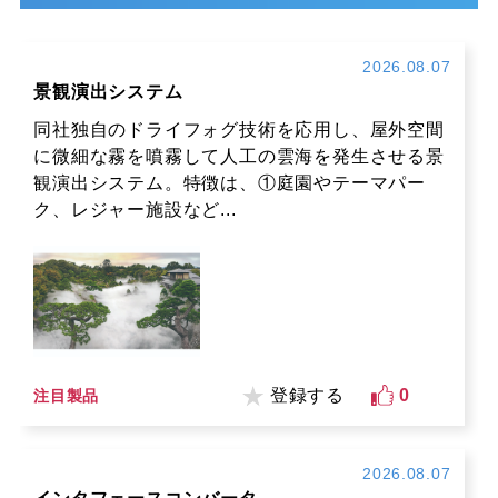
2026.08.07
景観演出システム
同社独自のドライフォグ技術を応用し、屋外空間
に微細な霧を噴霧して人工の雲海を発生させる景
観演出システム。特徴は、①庭園やテーマパー
ク、レジャー施設など...
登録する
0
注目製品
2026.08.07