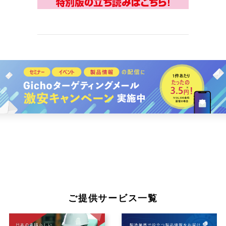
ご提供サービス一覧