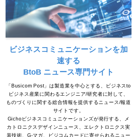
ビジネスコミュニケーションを加
速する
BtoB ニュース専門サイト
「Busicom Post」は製造業を中心とする、ビジネスto
ビジネス産業に関わるエンジニア/研究者に対して、
ものづくりに関する総合情報を提供するニュース/報道
サイトです。
Gichoビジネスコミュニケーションズが発行する、メ
カトロニクスデザインニュース、エレクトロニクス実
装技術、G-マガ、ビジコムカードに寄せられるニュー