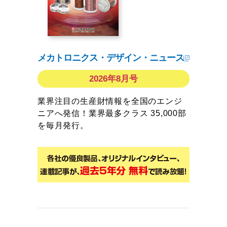
メカトロニクス・デザイン・ニュース
2026年8月号
業界注目の生産財情報を全国のエンジ
ニアへ発信！業界最多クラス 35,000部
を毎月発行。