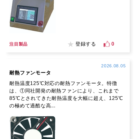
登録する
0
注目製品
2026.08.05
耐熱ファンモータ
耐熱温度125℃対応の耐熱ファンモータ。特徴
は、①同社開発の耐熱ファンにより、これまで
85℃とされてきた耐熱温度を大幅に超え、125℃
の極めて過酷な高...