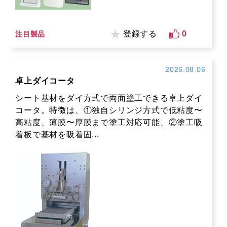
登録する
0
注目製品
2026.08.06
卓上ダイコータ
シート基材をダイ方式で両面塗工できる卓上ダイ
コータ。特徴は、①独自シリンジ方式で低粘度〜
高粘度、薄膜〜厚膜まで塗工対応可能、②塗工吸
着板で基材を吸着固...