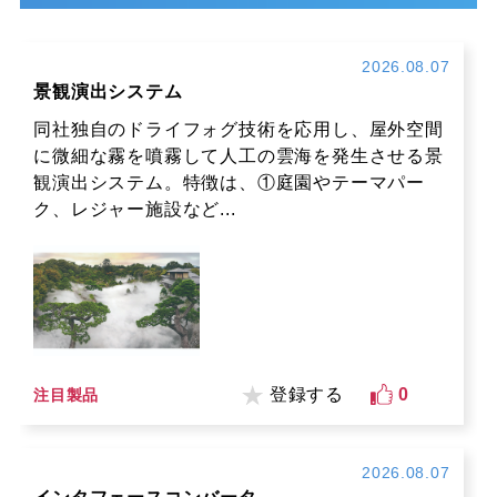
2026.08.07
景観演出システム
同社独自のドライフォグ技術を応用し、屋外空間
に微細な霧を噴霧して人工の雲海を発生させる景
観演出システム。特徴は、①庭園やテーマパー
ク、レジャー施設など...
登録する
0
注目製品
2026.08.07