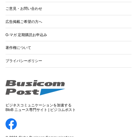
ご意見・お問い合わせ
広告掲載ご希望の方へ
G-マガ 定期購読お申込み
著作権について
プライバシーポリシー
ビジネスコミュニケーションを加速する
BtoB ニュース専門サイト | ビジコムポスト