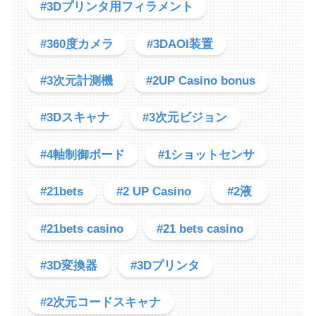
#3Dプリンタ用フィラメント
#360度カメラ
#3DAOI装置
#3次元計測機
#2UP Casino bonus
#3Dスキャナ
#3次元ビジョン
#4軸制御ボード
#1ショットセンサ
#21bets
#2 UP Casino
#2液
#21bets casino
#21 bets casino
#3D変換器
#3Dプリンタ
#2次元コードスキャナ