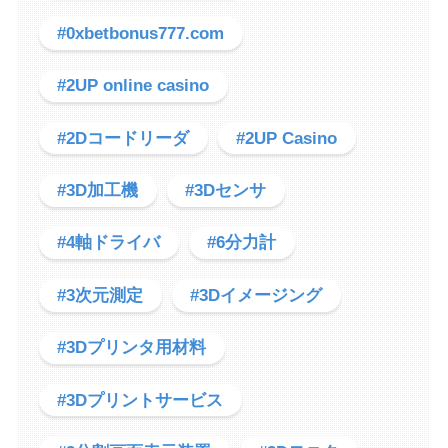
#0xbetbonus777.com
#2UP online casino
#2Dコードリーダ
#2UP Casino
#3D加工機
#3Dセンサ
#4軸ドライバ
#6分力計
#3次元測定
#3Dイメージング
#3Dプリンタ用材料
#3Dプリントサービス