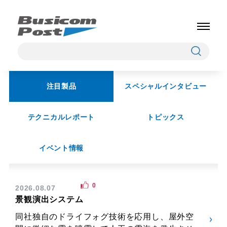
注目製品
スペシャルインタビュー
テクニカルレポート
トピックス
イベント情報
0
2026.08.07
景観演出システム
同社独自のドライフォグ技術を応用し、屋外空