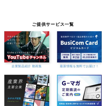
ご提供サービス一覧
企業製品紹介 動画集
最新情報を無料でお届け！