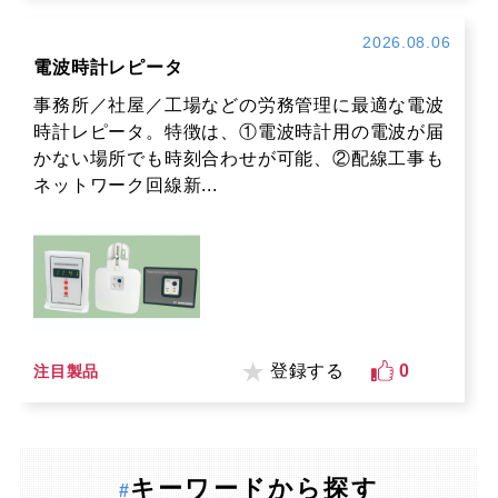
2026.08.06
電波時計レピータ
事務所／社屋／工場などの労務管理に最適な電波
時計レピータ。特徴は、①電波時計用の電波が届
かない場所でも時刻合わせが可能、②配線工事も
ネットワーク回線新...
登録する
0
注目製品
キーワードから探す
#