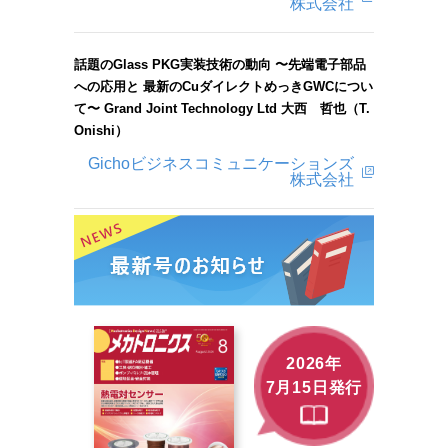
株式会社
話題のGlass PKG実装技術の動向 〜先端電子部品
への応用と 最新のCuダイレクトめっきGWCについ
て〜 Grand Joint Technology Ltd 大西 哲也（T.
Onishi）
Gichoビジネスコミュニケーションズ
株式会社
2026年
7月15日発行