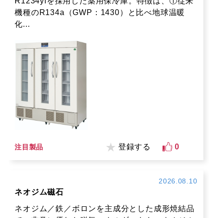
R1234yfを採用した薬用保冷庫。特徴は、①従来
機種のR134a（GWP：1430）と比べ地球温暖
化...
登録する
0
注目製品
2026.08.10
ネオジム磁石
ネオジム／鉄／ボロンを主成分とした成形焼結品