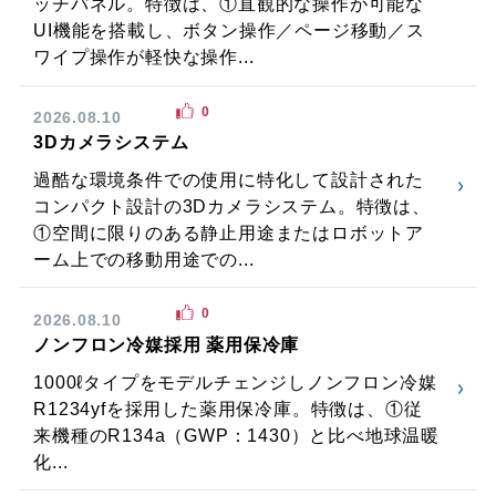
ッチパネル。特徴は、①直観的な操作が可能な
UI機能を搭載し、ボタン操作／ページ移動／ス
ワイプ操作が軽快な操作...
0
2026.08.10
3Dカメラシステム
過酷な環境条件での使用に特化して設計された
コンパクト設計の3Dカメラシステム。特徴は、
①空間に限りのある静止用途またはロボットア
ーム上での移動用途での...
0
2026.08.10
ノンフロン冷媒採用 薬用保冷庫
1000ℓタイプをモデルチェンジしノンフロン冷媒
R1234yfを採用した薬用保冷庫。特徴は、①従
来機種のR134a（GWP：1430）と比べ地球温暖
化...