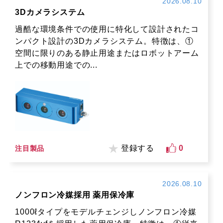
2026.08.10
3Dカメラシステム
過酷な環境条件での使用に特化して設計されたコ
ンパクト設計の3Dカメラシステム。特徴は、①
空間に限りのある静止用途またはロボットアーム
上での移動用途での...
登録する
0
注目製品
2026.08.10
ノンフロン冷媒採用 薬用保冷庫
1000ℓタイプをモデルチェンジしノンフロン冷媒