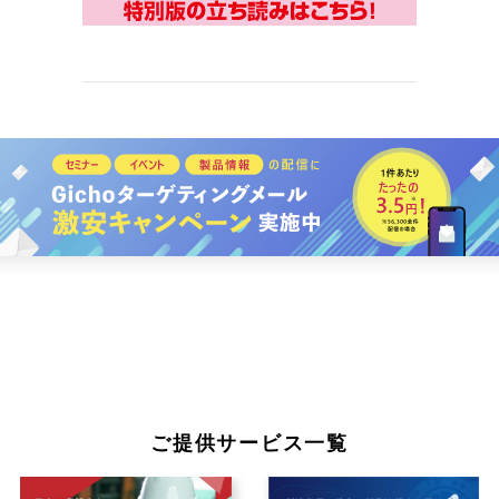
ご提供サービス一覧