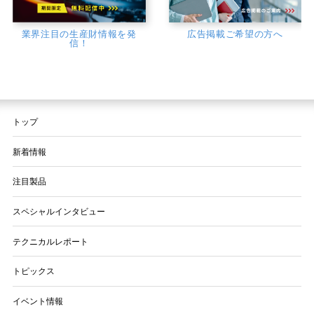
業界注目の生産財情報を発
広告掲載ご希望の方へ
信！
トップ
新着情報
注目製品
スペシャルインタビュー
テクニカルレポート
トピックス
イベント情報