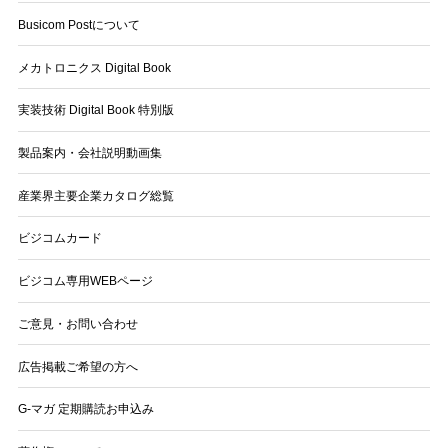
Busicom Postについて
メカトロニクス Digital Book
実装技術 Digital Book 特別版
製品案内・会社説明動画集
産業界主要企業カタログ総覧
ビジコムカード
ビジコム専用WEBページ
ご意見・お問い合わせ
広告掲載ご希望の方へ
G-マガ 定期購読お申込み