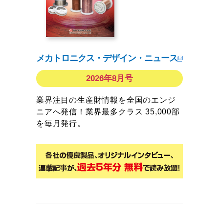
メカトロニクス・デザイン・ニュース
2026年8月号
業界注目の生産財情報を全国のエンジ
ニアへ発信！業界最多クラス 35,000部
を毎月発行。