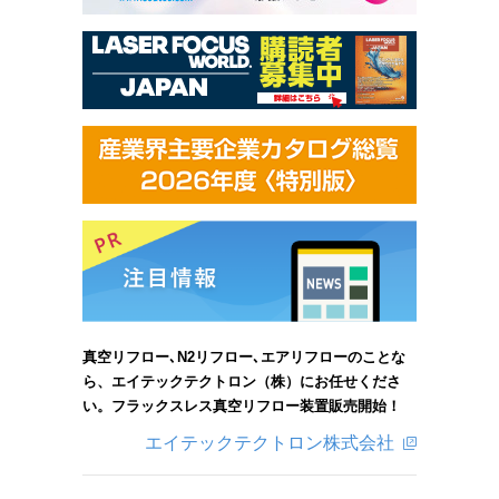
真空リフロー､N2リフロー､エアリフローのことな
ら、エイテックテクトロン（株）にお任せくださ
い。フラックスレス真空リフロー装置販売開始！
エイテックテクトロン株式会社