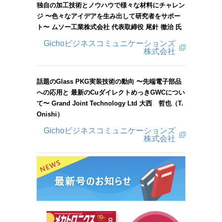
独自の加工技術とノウハウで様々な材料にチャレン
ジ 〜色々なアイデアを生み出して研究者をサポー
ト〜 ムソー工業株式会社 代表取締役 尾針 徹治 氏
Gichoビジネスコミュニケーションズ
株式会社
話題のGlass PKG実装技術の動向 〜先端電子部品
への応用と 最新のCuダイレクトめっきGWCについ
て〜 Grand Joint Technology Ltd 大西 哲也（T.
Onishi）
Gichoビジネスコミュニケーションズ
株式会社