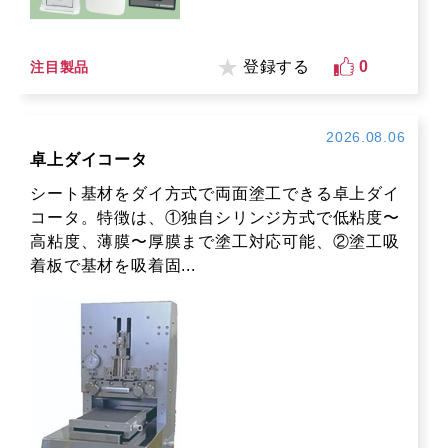
登録する
0
注目製品
2026.08.06
卓上ダイコータ
シート基材をダイ方式で両面塗工できる卓上ダイ
コータ。特徴は、①独自シリンジ方式で低粘度〜
高粘度、薄膜〜厚膜まで塗工対応可能、②塗工吸
着板で基材を吸着固...