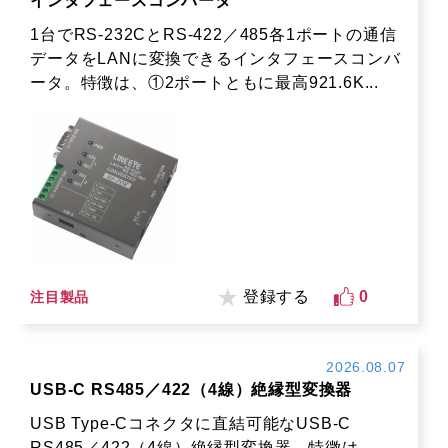
インタフェースコンバータ
1台でRS-232CとRS-422／485各1ポートの通信
データをLANに変換できるインタフェースコンバ
ータ。特徴は、①2ポートともに最高921.6K...
登録する
0
注目製品
2026.08.07
USB-C RS485／422（4線）絶縁型変換器
USB Type-Cコネクタに直結可能なUSB-C
RS485／422（4線）絶縁型変換器。特徴は、