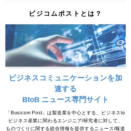
ビジコムポストとは？
ビジネスコミュニケーションを加
速する
BtoB ニュース専門サイト
「Busicom Post」は製造業を中心とする、ビジネスto
ビジネス産業に関わるエンジニア/研究者に対して、
ものづくりに関する総合情報を提供するニュース/報道