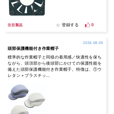
登録する
0
注目製品
2026.08.05
頭部保護機能付き作業帽子
標準的な作業帽子と同様の着用感／快適性を保ち
ながら、頭頂部から後頭部にかけての保護性能を
備えた頭部保護機能付き作業帽子。特徴は、①ウ
レタン＋プラスチッ...