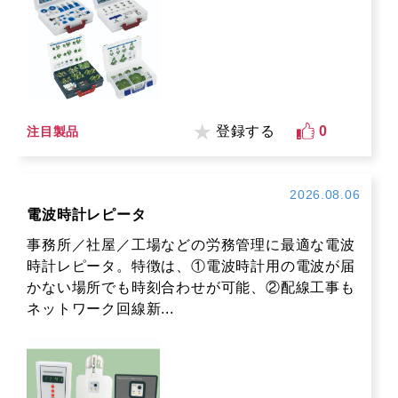
登録する
0
注目製品
2026.08.06
電波時計レピータ
事務所／社屋／工場などの労務管理に最適な電波
時計レピータ。特徴は、①電波時計用の電波が届
かない場所でも時刻合わせが可能、②配線工事も
ネットワーク回線新...