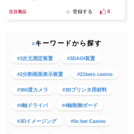
登録する
0
注目製品
キーワードから探す
#
#3次元測定装置
#3DAOI装置
#2分割画面表示装置
#21bets casino
#360度カメラ
#3Dプリンタ用材料
#4軸ドライバ
#4軸制御ボード
#3Dイメージング
#0x.bet Casino