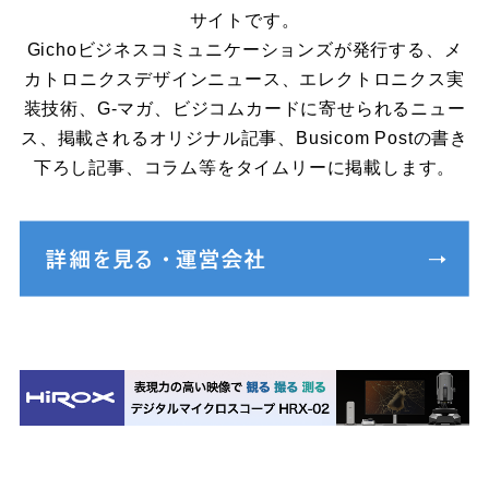
サイトです。
Gichoビジネスコミュニケーションズが発行する、メ
カトロニクスデザインニュース、エレクトロニクス実
装技術、G-マガ、ビジコムカードに寄せられるニュー
ス、掲載されるオリジナル記事、Busicom Postの書き
下ろし記事、コラム等をタイムリーに掲載します。