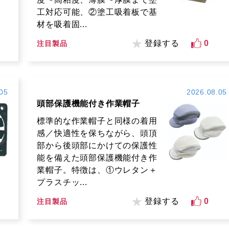
工対応可能、②塗工吸着板で基
材を吸着固...
登録する
0
注目製品
05
2026.08.05
頭部保護機能付き作業帽子
標準的な作業帽子と同様の着用
感／快適性を保ちながら、頭頂
部から後頭部にかけての保護性
能を備えた頭部保護機能付き作
業帽子。特徴は、①ウレタン＋
プラスチッ...
登録する
0
注目製品