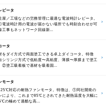
レピータ
社屋／工場などの労務管理に最適な電波時計レピータ。
①電波時計用の電波が届かない場所でも時刻合わせが可
工事もネットワーク回線新...
コータ
材をダイ方式で両面塗工できる卓上ダイコータ。特徴
自シリンジ方式で低粘度〜高粘度、薄膜〜厚膜まで塗工
、②塗工吸着板で基材を吸着固...
ンモータ
125℃対応の耐熱ファンモータ。特徴は、①同社開発の
ンにより、これまで85℃とされてきた耐熱温度を大幅に
5℃の極めて過酷な高...