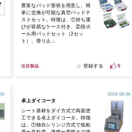
豊富なパッド形状を用意し、簡
単に交換が可能な真空パッドテ
ストセット。特徴は、①持ち運
びが容易なケース付き、②段ボ
ール用パッドセット（2セッ
ト）、滑り止...
登録する
0
注目製品
06
2026.08.06
卓上ダイコータ
シート基材をダイ方式で両面塗
工できる卓上ダイコータ。特徴
は、①独自シリンジ方式で低粘
度〜高粘度、薄膜〜厚膜まで塗