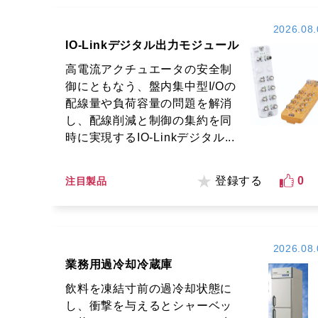
2026.08.
IO-Linkデジタル出力モジュール
高電流アクチュエータの安全制
御にともなう、盤内集中型I/Oの
配線量や負荷容量の問題を解消
し、配線削減と制御の集約を同
時に実現するIO-Linkデジタル...
登録する
0
注目製品
2026.08.
業務用過冷却冷蔵庫
飲料を凍結寸前の過冷却状態に
し、衝撃を与えるとシャーベッ