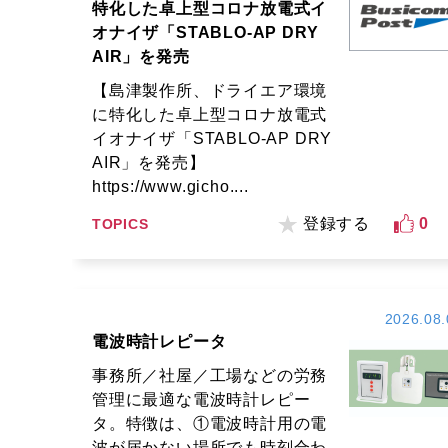
特化した卓上型コロナ放電式イ
オナイザ「STABLO-AP DRY
AIR」を発売
【島津製作所、ドライエア環境
に特化した卓上型コロナ放電式
イオナイザ「STABLO-AP DRY
AIR」を発売】
https://www.gicho....
登録する
0
TOPICS
2026.08.
電波時計レピータ
事務所／社屋／工場などの労務
管理に最適な電波時計レピー
タ。特徴は、①電波時計用の電
波が届かない場所でも時刻合わ