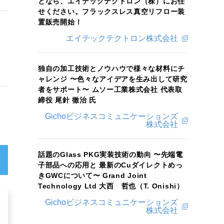
となら、エイテックテクトロン（株）にお任
せください。フラックスレス真空リフロー装
置販売開始！
エイテックテクトロン株式会社
独自の加工技術とノウハウで様々な材料にチ
ャレンジ 〜色々なアイデアを生み出して研究
者をサポート〜 ムソー工業株式会社 代表取
締役 尾針 徹治 氏
Gichoビジネスコミュニケーションズ
株式会社
話題のGlass PKG実装技術の動向 〜先端電
子部品への応用と 最新のCuダイレクトめっ
きGWCについて〜 Grand Joint
Technology Ltd 大西 哲也（T. Onishi）
Gichoビジネスコミュニケーションズ
株式会社