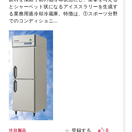
とシャーベット状になるアイススラリーを生成す
る業務用過冷却冷蔵庫。特徴は、①スポーツ分野
でのコンディショニ...
登録する
0
注目製品