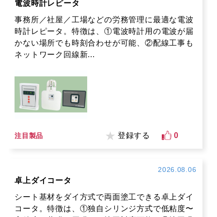
電波時計レピータ
事務所／社屋／工場などの労務管理に最適な電波
時計レピータ。特徴は、①電波時計用の電波が届
かない場所でも時刻合わせが可能、②配線工事も
ネットワーク回線新...
登録する
0
注目製品
2026.08.06
卓上ダイコータ
シート基材をダイ方式で両面塗工できる卓上ダイ
コータ。特徴は、①独自シリンジ方式で低粘度〜