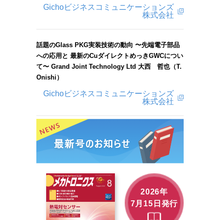
Gichoビジネスコミュニケーションズ
株式会社
話題のGlass PKG実装技術の動向 〜先端電子部品
への応用と 最新のCuダイレクトめっきGWCについ
て〜 Grand Joint Technology Ltd 大西 哲也（T.
Onishi）
Gichoビジネスコミュニケーションズ
株式会社
2026年
7月15日発行