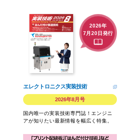
2026年
7月20日発行
エレクトロニクス実装技術
2026年8月号
国内唯一の実装技術専門誌！エンジニ
アが知りたい最新情報を幅広く特集。