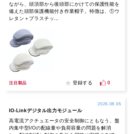
ながら、頭頂部から後頭部にかけての保護性能を
備えた頭部保護機能付き作業帽子。特徴は、①ウ
レタン＋プラスチッ...
登録する
0
注目製品
2026.08.05
IO-Linkデジタル出力モジュール
高電流アクチュエータの安全制御にともなう、盤
内集中型I/Oの配線量や負荷容量の問題を解消