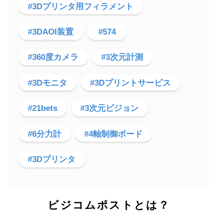
#3Dプリンタ用フィラメント
#3DAOI装置
#574
#360度カメラ
#3次元計測
#3Dモニタ
#3Dプリントサービス
#21bets
#3次元ビジョン
#6分力計
#4軸制御ボード
#3Dプリンタ
ビジコムポストとは？