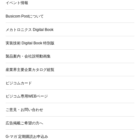
イベント情報
Busicom Postについて
メカトロニクス Digital Book
実装技術 Digital Book 特別版
製品案内・会社説明動画集
産業界主要企業カタログ総覧
ビジコムカード
ビジコム専用WEBページ
ご意見・お問い合わせ
広告掲載ご希望の方へ
G-マガ 定期購読お申込み