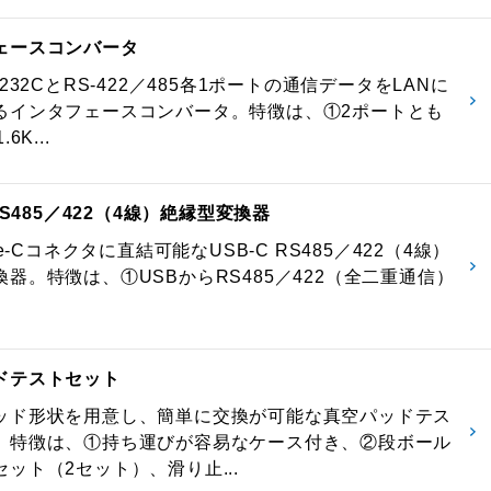
ェースコンバータ
-232CとRS-422／485各1ポートの通信データをLANに
るインタフェースコンバータ。特徴は、①2ポートとも
6K...
 RS485／422（4線）絶縁型変換器
pe-Cコネクタに直結可能なUSB-C RS485／422（4線）
器。特徴は、①USBからRS485／422（全二重通信）
ドテストセット
ッド形状を用意し、簡単に交換が可能な真空パッドテス
。特徴は、①持ち運びが容易なケース付き、②段ボール
ット（2セット）、滑り止...