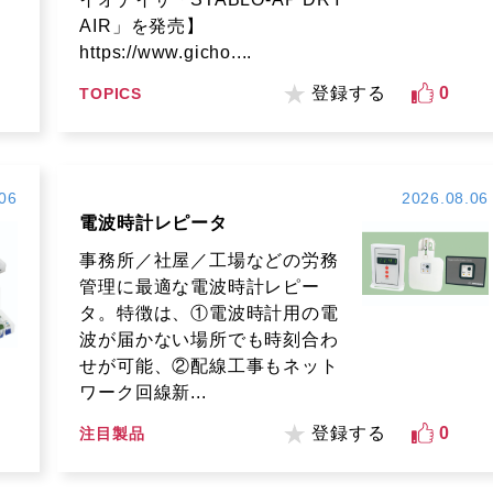
AIR」を発売】
https://www.gicho....
登録する
0
TOPICS
06
2026.08.06
電波時計レピータ
事務所／社屋／工場などの労務
管理に最適な電波時計レピー
タ。特徴は、①電波時計用の電
波が届かない場所でも時刻合わ
せが可能、②配線工事もネット
ワーク回線新...
登録する
0
注目製品