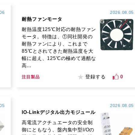
06
2026.08.05
耐熱ファンモータ
耐熱温度125℃対応の耐熱ファン
モータ。特徴は、①同社開発の
耐熱ファンにより、これまで
85℃とされてきた耐熱温度を大
幅に超え、125℃の極めて過酷な
高...
登録する
0
注目製品
05
2026.08.05
IO-Linkデジタル出力モジュール
高電流アクチュエータの安全制
御にともなう、盤内集中型I/Oの