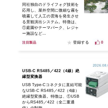
同社独自のドライフォグ技術を
応用し、屋外空間に微細な霧を
噴霧して人工の雲海を発生させ
る景観演出システム。特徴は、
①庭園やテーマパーク、レジャ
ー施設など...
登録する
0
注目製品
2026.08.
USB-C RS485／422（4線）絶
縁型変換器
USB Type-Cコネクタに直結可能
なUSB-C RS485／422（4線）
絶縁型変換器。特徴は、①USB
からRS485／422（全二重通
信）の制御...