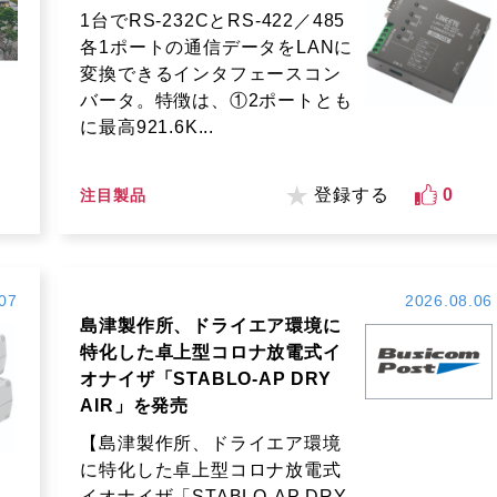
1台でRS-232CとRS-422／485
各1ポートの通信データをLANに
変換できるインタフェースコン
バータ。特徴は、①2ポートとも
に最高921.6K...
登録する
0
注目製品
07
2026.08.06
島津製作所、ドライエア環境に
特化した卓上型コロナ放電式イ
オナイザ「STABLO-AP DRY
AIR」を発売
【島津製作所、ドライエア環境
に特化した卓上型コロナ放電式
イオナイザ「STABLO-AP DRY