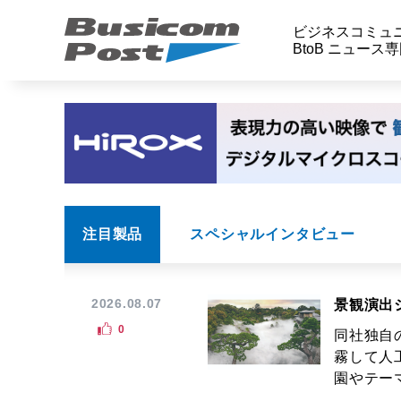
ビジネスコミュ
BtoB ニュース
注目製品
スペシャルインタビュー
2026.08.07
景観演出
0
同社独自
霧して人
園やテーマ