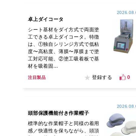
2026.08.
卓上ダイコータ
シート基材をダイ方式で両面塗
工できる卓上ダイコータ。特徴
は、①独自シリンジ方式で低粘
度〜高粘度、薄膜〜厚膜まで塗
工対応可能、②塗工吸着板で基
材を吸着固...
登録する
0
注目製品
2026.08.
頭部保護機能付き作業帽子
標準的な作業帽子と同様の着用
感／快適性を保ちながら、頭頂