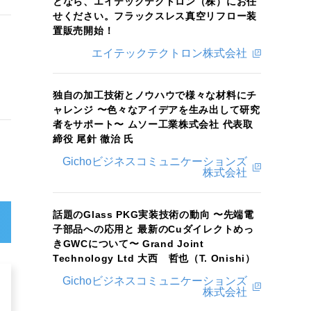
となら、エイテックテクトロン（株）にお任
せください。フラックスレス真空リフロー装
置販売開始！
エイテックテクトロン株式会社
独自の加工技術とノウハウで様々な材料にチ
ャレンジ 〜色々なアイデアを生み出して研究
者をサポート〜 ムソー工業株式会社 代表取
締役 尾針 徹治 氏
Gichoビジネスコミュニケーションズ
株式会社
話題のGlass PKG実装技術の動向 〜先端電
子部品への応用と 最新のCuダイレクトめっ
きGWCについて〜 Grand Joint
Technology Ltd 大西 哲也（T. Onishi）
Gichoビジネスコミュニケーションズ
株式会社