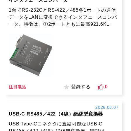
インタフェースコンバータ
1台でRS-232CとRS-422／485各1ポートの通信
データをLANに変換できるインタフェースコンバ
ータ。特徴は、①2ポートともに最高921.6K...
登録する
0
注目製品
2026.08.07
USB-C RS485／422（4線）絶縁型変換器
USB Type-Cコネクタに直結可能なUSB-C
RS485／422（4線）絶縁型変換器。特徴は、