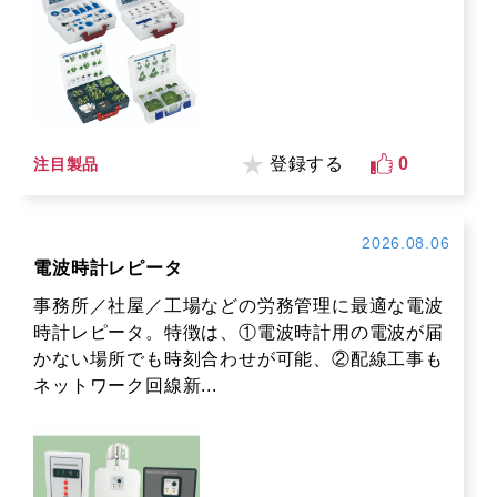
登録する
0
注目製品
2026.08.06
電波時計レピータ
事務所／社屋／工場などの労務管理に最適な電波
時計レピータ。特徴は、①電波時計用の電波が届
かない場所でも時刻合わせが可能、②配線工事も
ネットワーク回線新...