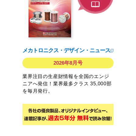
メカトロニクス・デザイン・ニュース
2026年8月号
業界注目の生産財情報を全国のエンジ
ニアへ発信！業界最多クラス 35,000部
を毎月発行。