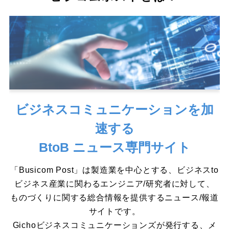
ビジネスコミュニケーションを加
速する
BtoB ニュース専門サイト
「Busicom Post」は製造業を中心とする、ビジネスto
ビジネス産業に関わるエンジニア/研究者に対して、
ものづくりに関する総合情報を提供するニュース/報道
サイトです。
Gichoビジネスコミュニケーションズが発行する、メ