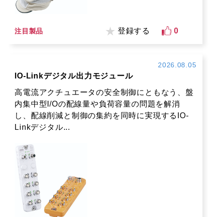
登録する
0
注目製品
2026.08.05
IO-Linkデジタル出力モジュール
高電流アクチュエータの安全制御にともなう、盤
内集中型I/Oの配線量や負荷容量の問題を解消
し、配線削減と制御の集約を同時に実現するIO-
Linkデジタル...