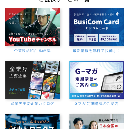
企業製品紹介 動画集
最新情報を無料でお届け！
産業界主要企業カタログ
Gマガ 定期購読のご案内