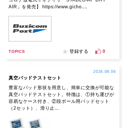
AIR」を発売】 https://www.gicho....
登録する
0
TOPICS
2026.08.06
真空パッドテストセット
豊富なパッド形状を用意し、簡単に交換が可能な
真空パッドテストセット。特徴は、①持ち運びが
容易なケース付き、②段ボール用パッドセット
（2セット）、滑り止...