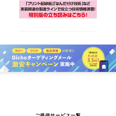
ご提供サービス一覧